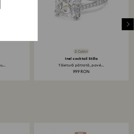
2 Culori
Inel cocktail Stilla
u...
Tăietură pătrată, pavé...
999 RON