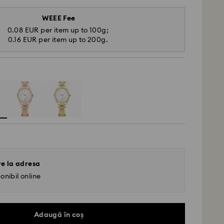
WEEE Fee
0.08 EUR per item up to 100g;
0.16 EUR per item up to 200g.
re la adresa
onibil online
Adaugă în coș