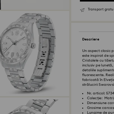
Transport gratui
Descriere
Un aspect clasic p
este inspirat de spi
Cristalele cu tăie
Livrare standard 
inclusiv pe lunetă,
detaliile supliment
fluorescente. Real
Comenzile plasate 
fabricată în Elveți
procesate și exped
strălucirii Swarov
Termen de livrare 
expediere
Nr. articol: 57
Costul de expedi
Colecție: Matri
Livrare standard 
Dimensiune car
Grosime carcas
Livrare expres -
Lungime de purt
F