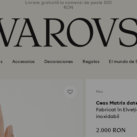
 peste 500
Livrare gratuită la comenzi de peste 500
Livrare g
RON
es
Accesorios
Decoraciones
Regalos
El mundo de 
Nou
Ceas Matrix dat
Fabricat în Elveț
inoxidabil
2.000 RON