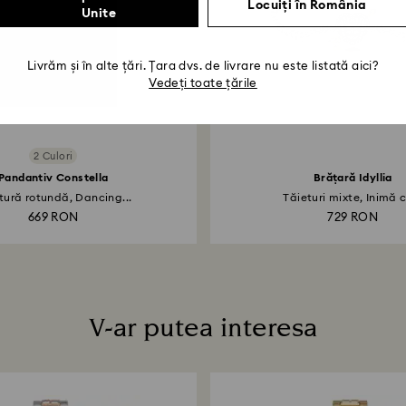
Locuiți în România
Unite
Livrăm și în alte țări. Țara dvs. de livrare nu este listată aici?
Vedeți toate țările
2 Culori
Pandantiv Constella
Brățară Idyllia
tură rotundă, Dancing...
Tăieturi mixte, Inimă c
669 RON
729 RON
V-ar putea interesa