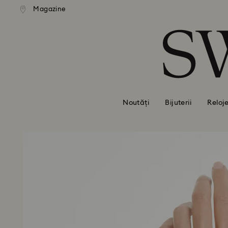
ratuită la comenzi de peste 500
Livrare gratuită la comenzi de
Magazine
Accesskeys list
RON
RON
0 - Antet
1 - Conținut principal
2 - Subsol
Noutăți
Bijuterii
Reloj