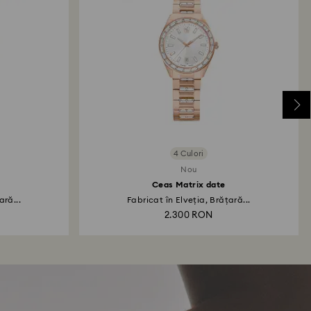
4 Culori
Nou
Ceas Matrix date
ară...
Fabricat în Elveția, Brățară...
2.300 RON