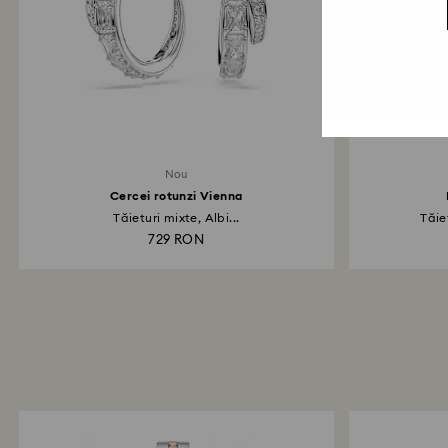
Nou
Cercei rotunzi Vienna
Tăieturi mixte, Albi...
Tăie
729 RON