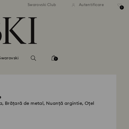
ratuită la comenzi de peste 500
Livrare gratuită la comenzi de
Swarovski Club
Autentificare
RON
RON
0
Swarovski
0
e
ia, Brățară de metal, Nuanță argintie, Oțel