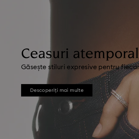
Ceasuri atempora
Găsește stiluri expresive pentru fieca
Descoperiți mai multe