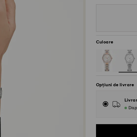
Culoare
Opțiuni de livrare
Livra
Disp