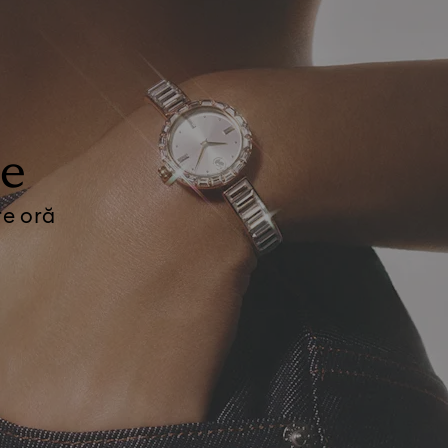
le
re oră