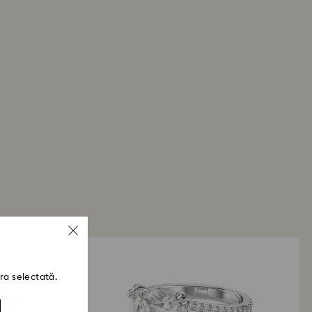
ă planetă în minte.
procesarea retururilor?
ului returnat de dvs., îl vom înregistra și veți primi
e-mail odată ce returul a fost procesat. Transmiterea
inde de normele instituției dvs. financiare și poate
ile lucrătoare pentru ca suma să fie creditată prin
plată folosită la plasarea comenzii. Întregul
i rambursare poate dura până la 3-4 săptămâni de
prin poștă.
ra selectată.