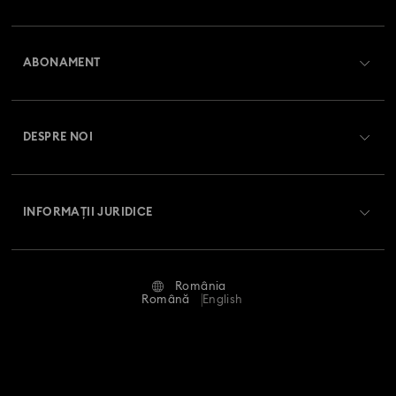
Prezentare serviciul relații cu clienții
ABONAMENT
Starea comenzii
Înregistrare
Soldul cardului cadou
DESPRE NOI
Club Swarovski
Livrare
Despre Swarovski
Swarovski Crystal Society (SCS)
Retur și schimb
INFORMAȚII JURIDICE
Angajări și carieră
Stare reparație
Condiții de utilizare
Alumni Community
România
Contactați-ne
Termeni și condiții
Română
English
Pentru profesioniști
Ghid de mărimi
Politica de confidențialitate
Harta site-ului
Instrument de găsire a magazinelor
Imprimare