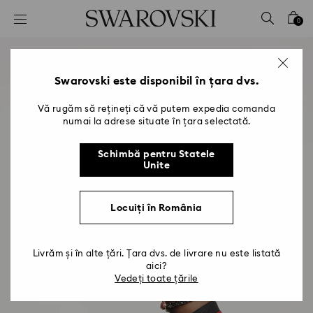
Accesskeys list
0
0 - Antet
1 - Conținut principal
2 - Subsol
Swarovski este disponibil în țara dvs.
Vă rugăm să rețineți că vă putem expedia comanda
numai la adrese situate în țara selectată.
Schimbă pentru Statele
Unite
Locuiți în România
Livrăm și în alte țări. Țara dvs. de livrare nu este listată
aici?
Vedeți toate țările