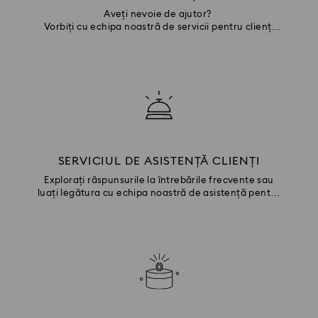
Aveți nevoie de ajutor?
Vorbiți cu echipa noastră de servicii pentru clienți
prin chat
SERVICIUL DE ASISTENȚĂ CLIENȚI
Explorați răspunsurile la întrebările frecvente sau
luați legătura cu echipa noastră de asistență pentru
clienți.