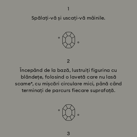
1
Spălați-vă și uscați-vă mâinile.
2
Începând de la bază, lustruiți figurina cu
blândețe, folosind o lavetă care nu lasă
scame*, cu mișcări circulare mici, până când
terminați de parcurs fiecare suprafață.
3