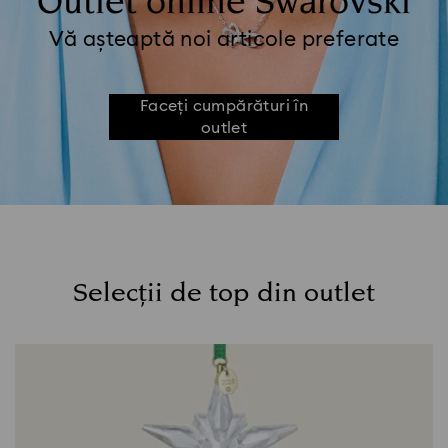
Outlet online Swarovski
Vă așteaptă noi articole preferate
Faceți cumpărături în
outlet
Selecții de top din outlet
Title: