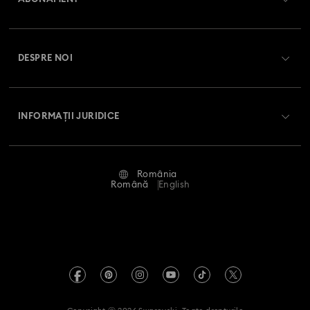
Starea comenzii
Înregistrare
Soldul cardului cadou
DESPRE NOI
Club Swarovski
Livrare
Despre Swarovski
Swarovski Crystal Society (SCS)
Retur și schimb
INFORMAȚII JURIDICE
Angajări și carieră
Stare reparație
Condiții de utilizare
Alumni Community
România
Contactați-ne
Termeni și condiții
Română
English
Pentru profesioniști
Ghid de mărimi
Politica de confidențialitate
Harta site-ului
Instrument de găsire a magazinelor
Imprimare
Swarovski Created Diamonds
Informații REACH
Kristallwelten