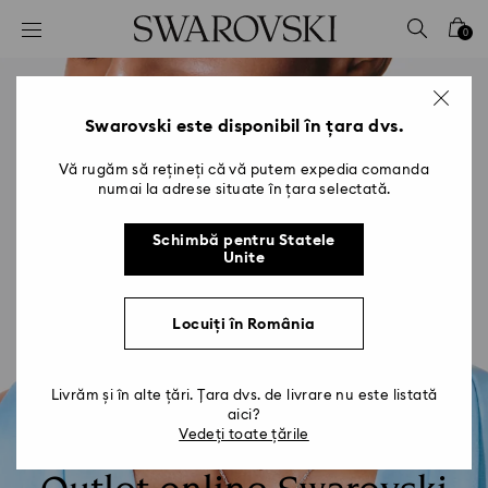
Accesskeys list
0
0 - Antet
1 - Conținut principal
2 - Subsol
Swarovski este disponibil în țara dvs.
Vă rugăm să rețineți că vă putem expedia comanda
numai la adrese situate în țara selectată.
Schimbă pentru Statele
Unite
Locuiți în România
Livrăm și în alte țări. Țara dvs. de livrare nu este listată
aici?
Vedeți toate țările