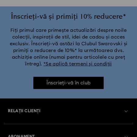
Înscrieți-vă și primiți 10% reducere*
Fiți primul care primește actualizări despre noile
colecții, inspirații de stil, idei de cadou și acces
exclusiv. Înscrieți-vă astăzi la Clubul Swarovski și
primiți o reducere de 10%* la următoarea dvs.
achiziție online (numai pentru articolele cu preț
întreg).
*Se aplică termeni și condiții
Înscrieți-vă în club
RELAȚII CLIENȚI
Prezentare serviciul relații cu clienții
ABONAMENT