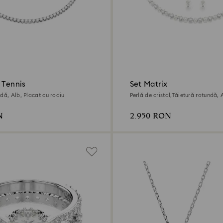
 Tennis
Set Matrix
dă, Alb, Placat cu rodiu
Perlă de cristal,Tăietură rotundă, 
rodiu
N
2.950 RON