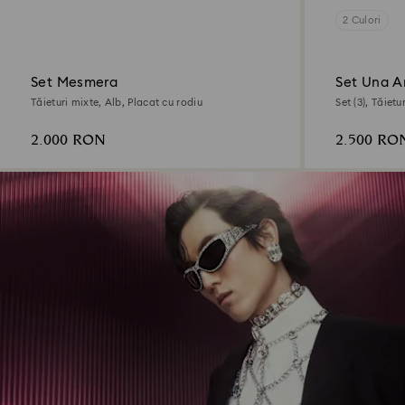
2 Culori
Set Mesmera
Set Una A
Tăieturi mixte, Alb, Placat cu rodiu
Set (3), Tăiet
2.000 RON
2.500 RO