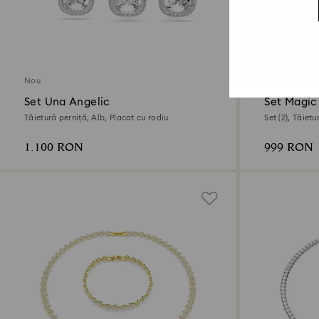
Nou
Nou
Set Una Angelic
Set Magic
Tăietură perniță, Alb, Placat cu rodiu
Set (2), Tăiet
Finisaj din au
1.100 RON
999 RON