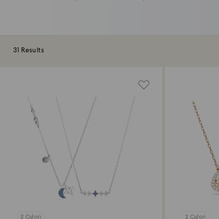
31 Results
2 Culori
2 Culori