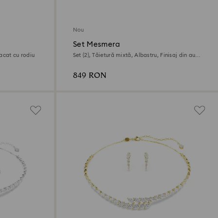
Nou
Set Mesmera
lacat cu rodiu
Set (2), Tăietură mixtă, Albastru, Finisaj din aur
de 18k
849 RON