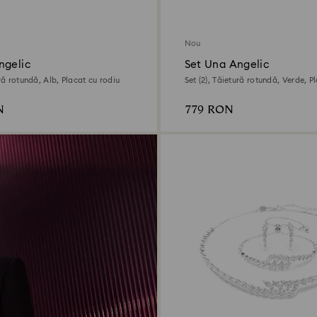
Nou
ngelic
Set Una Angelic
ură rotundă, Alb, Placat cu rodiu
Set (2), Tăietură rotundă, Verde, P
N
779 RON