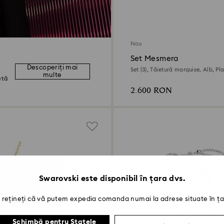
Nou
Set Mesmera
Descoperiți mai
Set (3), Tăietură marquise, Alb, Pl
multe
ată
2.600 RON
Swarovski este disponibil în țara dvs.
rețineți că vă putem expedia comanda numai la adrese situate în ța
Schimbă pentru Statele