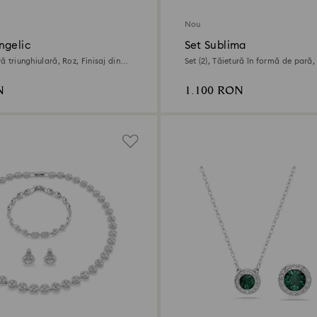
Nou
ngelic
Set Sublima
ră triunghiulară, Roz, Finisaj din
Set (2), Tăietură în formă de pară,
din aur de 18k
N
1.100 RON