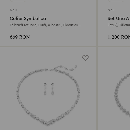
Nou
Nou
Colier Symbolica
Set Una A
Tăietură rotundă, Lună, Albastru, Placat cu
Set (2), Tăietu
rodiu
aur roz de 18k
669 RON
1.200 RO