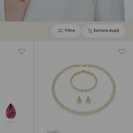
Filtre
Sortare după
Filtre
Sortare
după
2 Culori