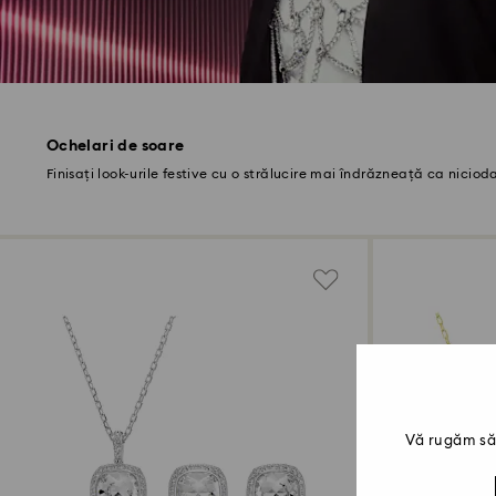
Ochelari de soare
Finisați look-urile festive cu o strălucire mai îndrăzneață ca niciod
Vă rugăm să 