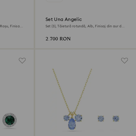
Set Una Angelic
 Roșu, Finisaj
Set (3), Tăietură rotundă, Alb, Finisaj din aur de
18k
2.700 RON