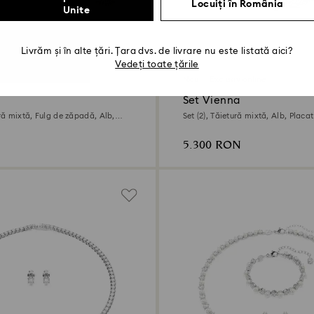
Locuiți în România
Unite
Livrăm și în alte țări. Țara dvs. de livrare nu este listată aici?
Vedeți toate țările
Nou
Exclusiv online
Set Vienna
ură mixtă, Fulg de zăpadă, Alb,
Set (2), Tăietură mixtă, Alb, Placa
r de 18k
5.300 RON