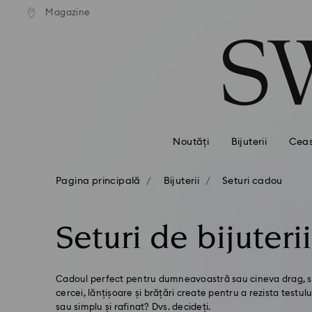
ratuită la comenzi de peste 500
Livrare gratuită la comenzi de
Magazine
Accesskeys list
RON
RON
0 - Antet
1 - Conținut principal
2 - Subsol
3 - Filtrare
4 - Rezultatele căutării
Noutăți
Bijuterii
Ceas
Pagina principală
Bijuterii
Seturi cadou
Seturi de bijuterii
Cadoul perfect pentru dumneavoastră sau cineva drag, set
cercei, lănțișoare și brățări create pentru a rezista testulu
sau simplu și rafinat? Dvs. decideți.