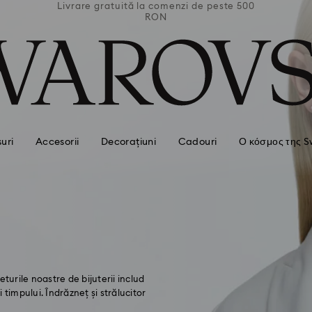
 peste 500
Livrare gratuită la comenzi de peste 500
Livrare g
RON
uri
Accesorii
Decorațiuni
Cadouri
Ο κόσμος της S
urile noastre de bijuterii includ
i timpului. Îndrăzneț și strălucitor