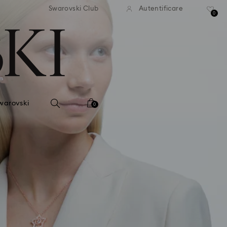
ratuită la comenzi de peste 500
Livrare gratuită la comenzi de
Swarovski Club
Autentificare
RON
RON
0
warovski
0