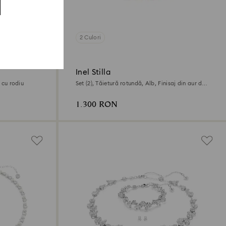
2 Culori
Inel Stilla
t cu rodiu
Set (2), Tăietură rotundă, Alb, Finisaj din aur de
18k
1.300 RON