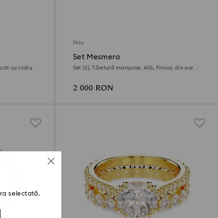
Nou
Set Mesmera
acat cu rodiu
Set (2), Tăietură marquise, Alb, Finisaj din aur
de 18k
2.000 RON
ra selectată.