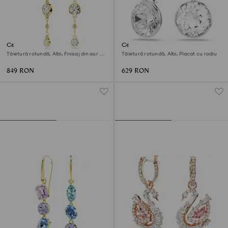
Cercei cu drop Imber
Cercei cu drop Millenia
Tăietură rotundă, Albi, Finisaj din aur de
Tăietură rotundă, Albi, Placat cu rodiu
18k
849 RON
629 RON