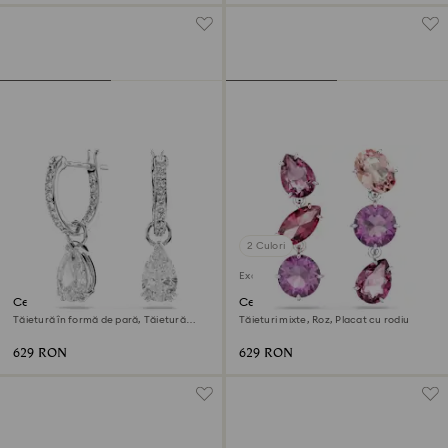
2 Culori
Exclusiv online
Cercei cu drop Stilla
Cercei cu drop Gema
Tăietură în formă de pară, Tăietură
Tăieturi mixte, Roz, Placat cu rodiu
rotundă, Albi, Placat cu rodiu
629 RON
629 RON