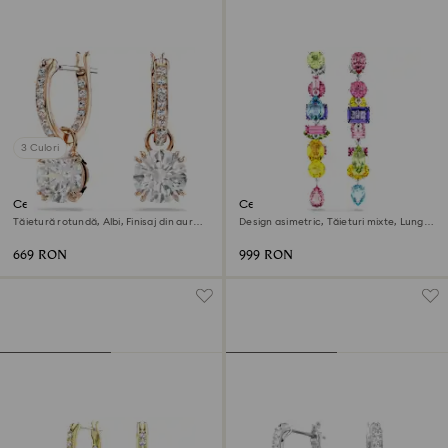
3 Culori
Cercei cu drop Stilla
Cercei cu drop Gema
Tăietură rotundă, Albi, Finisaj din aur
Design asimetric, Tăieturi mixte, Lungi,
roz de 18k
Multicolori, Placat cu rodiu
669 RON
999 RON