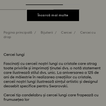
Încarcă mai multe
Pagina principală
Bijuterii
Cercei
Cercei cu
drop
Cercei lungi
Fascinați cu cerceii noștri lungi cu cristale care atrag
toate privirile și imprimați ținutei dvs. o notă statement
care ilustrează stilul dvs. unic. La aniversarea a 125 de
ani de măiestrie în realizarea creațiilor cu cristale,
cerceii noștri lungi ilustrează simțul artistic și designul
deosebit specifice pentru Swarovski.
Cercei tip candelabru și cercei lungi care frapează cu
frumusețea lor