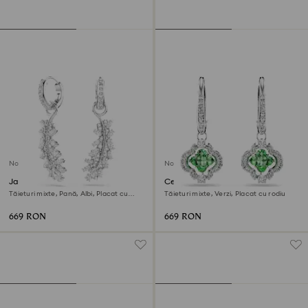
Nou
Nou
Jachete cercei Vienna
Cercei cu drop Una Angelic
Tăieturi mixte, Pană, Albi, Placat cu
Tăieturi mixte, Verzi, Placat cu rodiu
rodiu
669 RON
669 RON