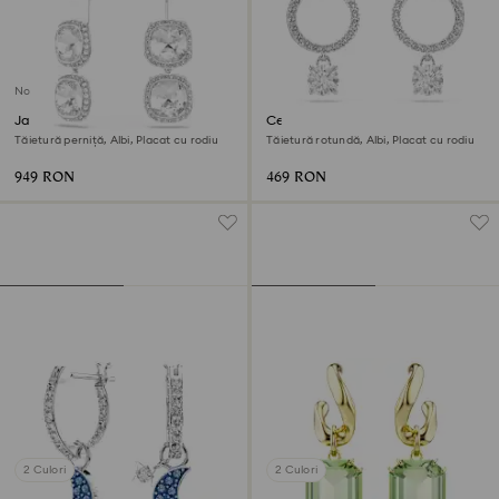
Nou
Jachete cercei Una Angelic
Cercei rotunzi Constella
Tăietură perniță, Albi, Placat cu rodiu
Tăietură rotundă, Albi, Placat cu rodiu
949 RON
469 RON
2 Culori
2 Culori