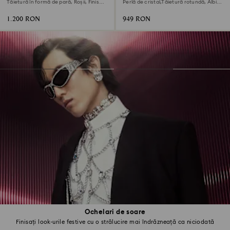
Tăietură în formă de pară, Roșii, Finisaj
Perlă de cristal,Tăietură rotundă, Albi,
din aur de 18k
Placat cu rodiu
1.200 RON
949 RON
Ochelari de soare
Finisați look-urile festive cu o strălucire mai îndrăzneață ca niciodată