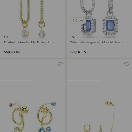
2 Culori
Cercei cu drop Constella
Cercei cu drop Una
Tăietură rotundă, Albi, Finisaj din aur de
Tăietură octogonală, Albaștri, Placat cu
18k
rodiu
669 RON
669 RON