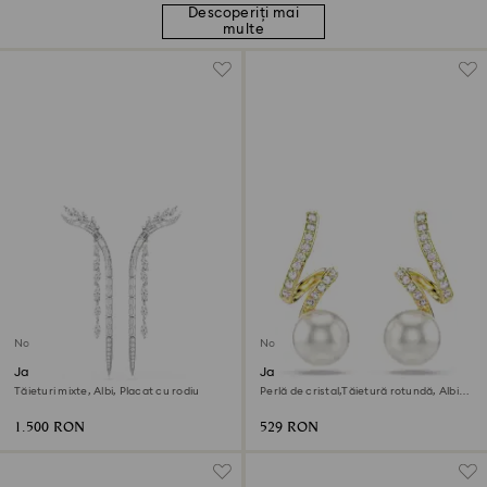
Descoperiți mai
multe
Nou
Nou
Jachete cercei Mesmera
Jachete cercei Gabriella
Tăieturi mixte, Albi, Placat cu rodiu
Perlă de cristal,Tăietură rotundă, Albi,
Finisaj din aur de 18k
1.500 RON
529 RON