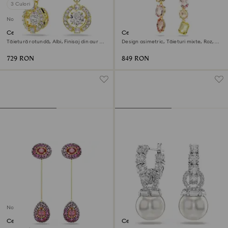
3 Culori
Nou
Cercei cu drop Una Angelic
Cercei cu drop Gema
Tăietură rotundă, Albi, Finisaj din aur de
Design asimetric, Tăieturi mixte, Roz,
18k
Finisaj din aur de 18k
729 RON
849 RON
Nou
Cercei cu drop Sublima
Cercei cu drop Matrix