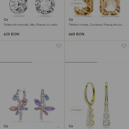
2 Culori
Cercei cu drop Millenia
Cercei cu drop Millenia
Tăietură rotundă, Albi, Placat cu rodiu
Tăieturi mixte, Caramel, Finisaj din aur
de 18k
629 RON
669 RON
4 Culori
Cercei cu drop Ariana Grande x
Cercei rotunzi Stilla Attract