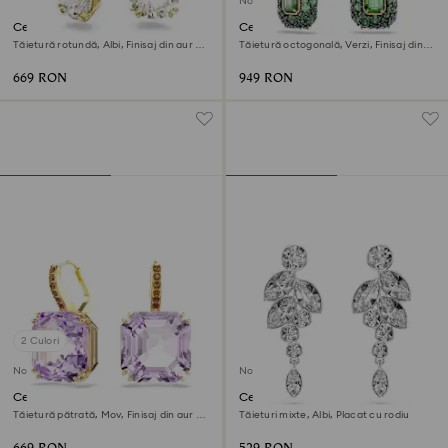
Nou
Cercei cu drop Stilla
Cercei cu drop Sublima
Tăietură rotundă, Albi, Finisaj din aur de
Tăietură octogonală, Verzi, Finisaj din
18k
aur de 18k
669 RON
949 RON
2 Culori
Nou
Nou
Cercei cu drop Millenia
Cercei cu drop Diapason
Tăietură pătrată, Mov, Finisaj din aur de
Tăieturi mixte, Albi, Placat cu rodiu
18k