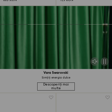
669 RON
529 RON
Vara Swarovski
Simțiți energia dulce
Descoperiți mai
multe