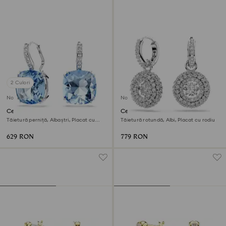
2 Culori
Nou
Nou
Cercei cu drop Millenia
Cercei cu drop Sublima
Tăietură perniță, Albaștri, Placat cu
Tăietură rotundă, Albi, Placat cu rodiu
rodiu
629 RON
779 RON