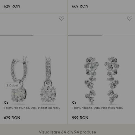
629 RON
669 RON
3 Culori
Cercei cu drop Stilla
Cercei cu drop Constella
Tăietură rotundă, Albi, Placat cu rodiu
Tăieturi mixte, Albi, Placat cu rodiu
629 RON
999 RON
Vizualizare 64 din 94 produse