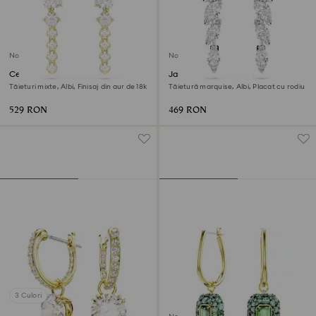
Nou
Nou
Cercei cu drop Mesmera
Jachete cercei Mesmera
Tăieturi mixte, Albi, Finisaj din aur de 18k
Tăietură marquise, Albi, Placat cu rodiu
529 RON
469 RON
3 Culori