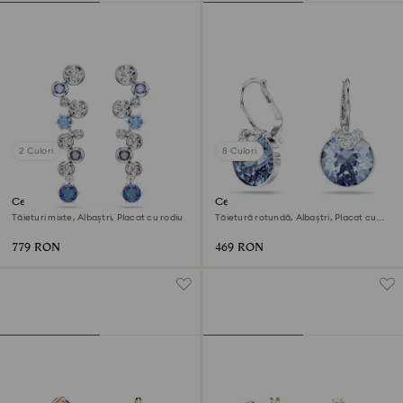
2 Culori
8 Culori
Cercei cu drop Constella
Cercei cu drop Bella V
Tăieturi mixte, Albaștri, Placat cu rodiu
Tăietură rotundă, Albaștri, Placat cu
rodiu
779 RON
469 RON