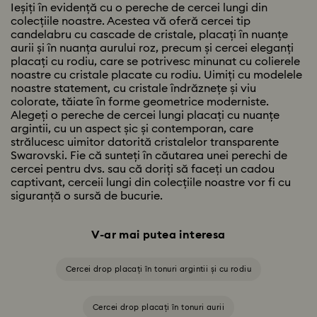
Ieșiți în evidență cu o pereche de cercei lungi din
colecțiile noastre. Acestea vă oferă cercei tip
candelabru cu cascade de cristale, placați în nuanțe
aurii și în nuanța aurului roz, precum și cercei eleganți
placați cu rodiu, care se potrivesc minunat cu colierele
noastre cu cristale placate cu rodiu. Uimiți cu modelele
noastre statement, cu cristale îndrăznețe și viu
colorate, tăiate în forme geometrice moderniste.
Alegeți o pereche de cercei lungi placați cu nuanțe
argintii, cu un aspect șic și contemporan, care
strălucesc uimitor datorită cristalelor transparente
Swarovski. Fie că sunteți în căutarea unei perechi de
cercei pentru dvs. sau că doriți să faceți un cadou
captivant, cerceii lungi din colecțiile noastre vor fi cu
siguranță o sursă de bucurie.
V-ar mai putea interesa
Cercei drop placați în tonuri argintii și cu rodiu
Cercei drop placați în tonuri aurii