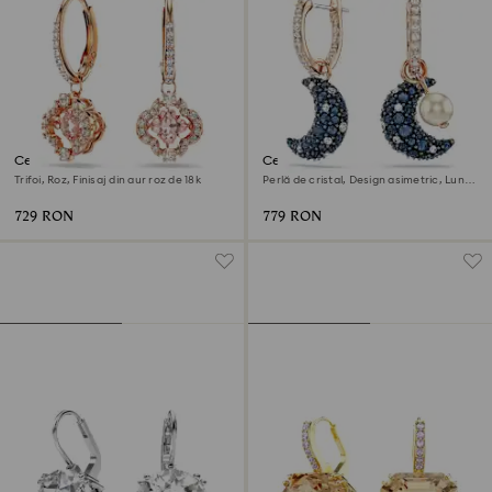
Cercei cu drop Una
Cercei cu drop Sublima
Trifoi, Roz, Finisaj din aur roz de 18k
Perlă de cristal, Design asimetric, Lună,
Multicolori, Finisaj din aur roz de 18k
729 RON
779 RON