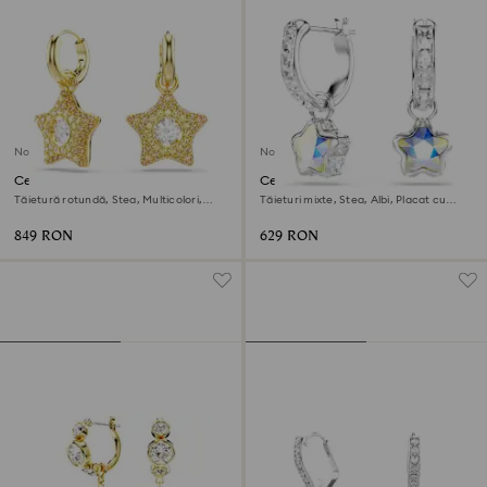
Nou
Nou
Cercei cu drop Sublima
Cercei cu drop Chroma
Tăietură rotundă, Stea, Multicolori,
Tăieturi mixte, Stea, Albi, Placat cu
Finisaj din aur de 18k
rodiu
849 RON
629 RON