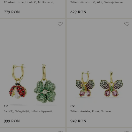
Swarovski
Tăieturi mixte, Libelulă, Multicolori,
Tăietură rotundă, Albi, Finisaj din aur de
Placat cu rodiu
18k
779 RON
629 RON
Cercei cu drop Idyllia
Cercei cu drop Idyllia
Set (3), Gărgăriță, trifoi, căpșună,
Tăieturi mixte, Pavé, Fluture,
Multicolori, Finisaj din aur de 18k
Multicolori, Finisaj din aur de 18k
999 RON
949 RON