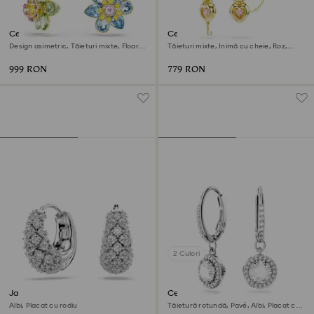
Cercei cu drop Idyllia
Cercei cu drop cu ear cuff
Idyllia
Design asimetric, Tăieturi mixte, Floare,
Tăieturi mixte, Inimă cu cheie, Roz,
Multicolori, Finisaj din aur de 18k
Finisaj din aur de 18k
999 RON
779 RON
2 Culori
Jachete cercei Sublima
Cercei cu drop Una Angelic
Albi, Placat cu rodiu
Tăietură rotundă, Pavé, Albi, Placat cu
rodiu