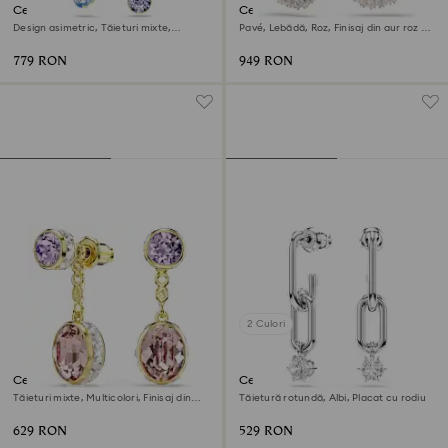
Cercei cu drop Gema
Cercei cu drop Swan
Design asimetric, Tăieturi mixte,
Pavé, Lebădă, Roz, Finisaj din aur roz de
Multicolori, Finisaj din aur de 18k
18k
779 RON
949 RON
2 Culori
Cercei cu drop Chroma
Cercei cu drop Constella
Tăieturi mixte, Multicolori, Finisaj din
Tăietură rotundă, Albi, Placat cu rodiu
aur de 18k
629 RON
529 RON