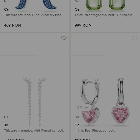
Nou
Nou
Cercei cu drop Symbolica
Cercei cu drop Millenia
Tăietură rotundă, Lună, Albaștri, Placat
Tăietură octogonală, Verzi, Finisaj din
cu rodiu
aur de 18k
469 RON
999 RON
2 Culori
Nou
Nou
Jachete cercei Mesmera
Cercei cu drop Chroma
Tăietură marquise, Albi, Placat cu rodiu
Inimă, Roz, Placat cu rodiu