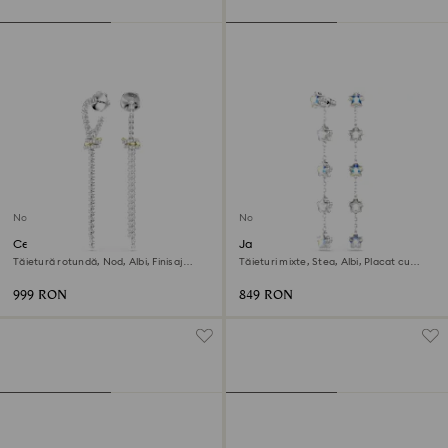
Nou
Nou
Cercei cu drop Hyperbola
Jachete cercei Chroma
Tăietură rotundă, Nod, Albi, Finisaj
Tăieturi mixte, Stea, Albi, Placat cu
metalic mixt
rodiu
999 RON
849 RON