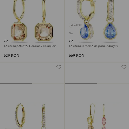
2 Culori
Nou
Cercei cu drop Millenia
Cercei cu drop Chroma
Tăietură pătrată, Caramel, Finisaj din
Tăietură în formă de pară, Albaștri,
aur de 18k
Finisaj din aur de 18k
629 RON
669 RON