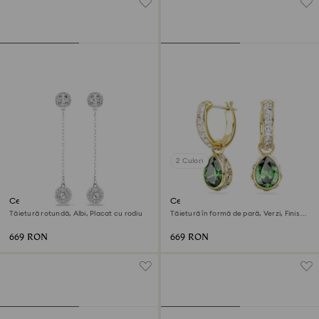
2 Culori
Cercei cu drop Una Angelic
Cercei cu drop Chroma
Tăietură rotundă, Albi, Placat cu rodiu
Tăietură în formă de pară, Verzi, Finisaj
din aur de 18k
669 RON
669 RON