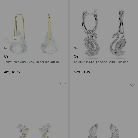
2 Culori
Nou
Nou
Cercei cu drop Lunar
Cercei cu drop Swan
Tăietură ovală, Albi, Finisaj din aur de
Tăieturi mixte, Lebădă, Albi, Placat cu
18k
rodiu
469 RON
629 RON