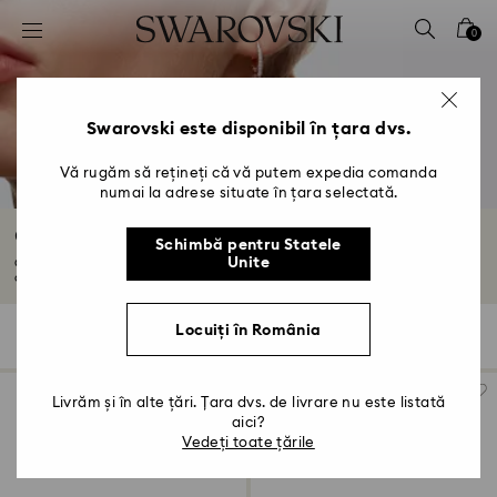
Accesskeys list
0
0 - Antet
1 - Conținut principal
2 - Subsol
Swarovski este disponibil în țara dvs.
3 - Filtrare
Vă rugăm să rețineți că vă putem expedia comanda
numai la adrese situate în țara selectată.
4 - Rezultatele căutării
Cercei lungi cu cristale
Schimbă pentru Statele
Unite
O alegere perfectă pentru o ținută elegantă, cerceii noștri picătură din
cristal...
Citiți mai multe
Locuiți în România
94 Results
Filtre
Sortare după
Filtre
Sortare
după
Livrăm și în alte țări. Țara dvs. de livrare nu este listată
aici?
Vedeți toate țările