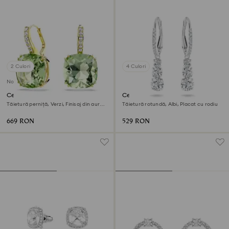
2 Culori
4 Culori
Nou
Cercei cu drop Millenia
Cercei rotunzi Stilla Attract
Tăietură perniță, Verzi, Finisaj din aur
Tăietură rotundă, Albi, Placat cu rodiu
de 18k
669 RON
529 RON