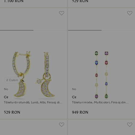
1.100 RON
529 RON
2 Culori
Nou
Nou
Cercei cu drop Symbolica
Cercei cu drop Imber
Tăietură rotundă, Lună, Albi, Finisaj din
Tăieturi mixte, Multicolori, Finisaj din
aur de 18k
aur de 18k
529 RON
949 RON