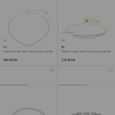
2 Culori
Nou
Nou
Colier Mesmera
Brățară Mesmera
Tăieturi mixte, Alb, Finisaj din aur de 18k
Tăieturi mixte, Alb, Finisaj din aur de 18k
999 RON
729 RON