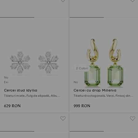
2 Culori
Nou
Exclusiv online
Nou
Cercei stud Idyllia
Cercei cu drop Millenia
Tăieturi mixte, Fulg de zăpadă, Albi,
Tăietură octogonală, Verzi, Finisaj din
Placat cu rodiu
aur de 18k
629 RON
999 RON