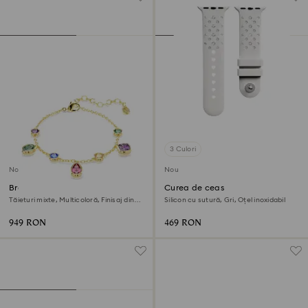
3 Culori
Nou
Nou
Brățară Imber
Curea de ceas
Tăieturi mixte, Multicoloră, Finisaj din
Silicon cu sutură, Gri, Oțel inoxidabil
aur de 18k
949 RON
469 RON