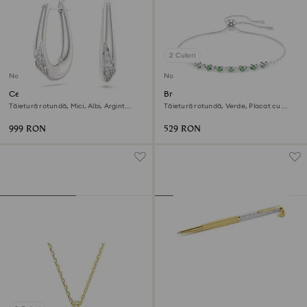
2 Culori
Nou
Nou
Cercei rotunzi Swarovski
Brățară Matrix
Classica
Tăietură rotundă, Mici, Albi, Argint
Tăietură rotundă, Verde, Placat cu
veritabil
rodiu
999 RON
529 RON