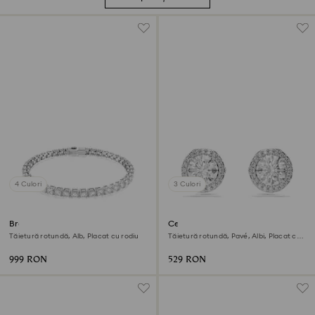
4 Culori
3 Culori
Brățară Matrix Tennis
Cercei stud Una Angelic
Tăietură rotundă, Alb, Placat cu rodiu
Tăietură rotundă, Pavé, Albi, Placat cu
rodiu
999 RON
529 RON