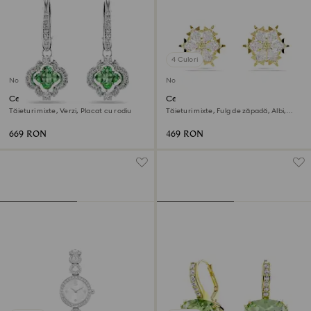
4 Culori
Nou
Nou
Cercei cu drop Una Angelic
Cercei stud Magic
Tăieturi mixte, Verzi, Placat cu rodiu
Tăieturi mixte, Fulg de zăpadă, Albi,
Finisaj din aur de 18k
669 RON
469 RON