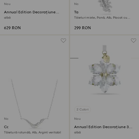
Nou
Nou
Annual Edition Decorațiune
Talisman Vienna
glob 2026
albă
Tăieturi mixte, Pană, Alb, Placat cu
rodiu
629 RON
299 RON
2 Culori
Nou
Nou
Colier Swarovski Classica
Annual Edition Decorațiune 3D
2026
Tăietură rotundă, Alb, Argint veritabil
albă