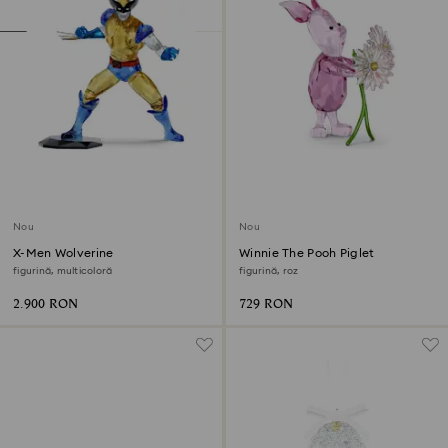
Nou
Nou
X-Men Wolverine
Winnie The Pooh Piglet
figurină, multicoloră
figurină, roz
2.900 RON
729 RON