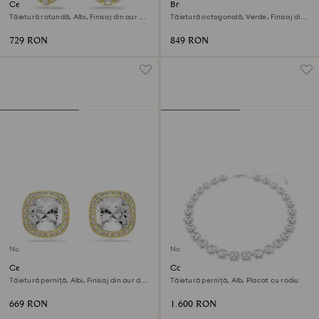
Cercei cu drop Una Angelic
Brățară fixă Sublima
Tăietură rotundă, Albi, Finisaj din aur de
Tăietură octogonală, Verde, Finisaj din
18k
aur de 18k
729 RON
849 RON
Nou
Nou
Cercei stud Una Angelic
Colier Una Angelic
Tăietură perniță, Albi, Finisaj din aur de
Tăietură perniță, Alb, Placat cu rodiu
18k
669 RON
1.600 RON