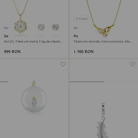
2 Culori
Nou
Nou
Set Magic
Pandantiv Swarovski Classica
Set (2), Tăietură mixtă, Fulg de zăpadă,
Tăietură rotundă, Interconectat, Alb,
Alb, Finisaj din aur de 18k
Argint sterling, finisaj din aur de 18k
999 RON
1.300 RON