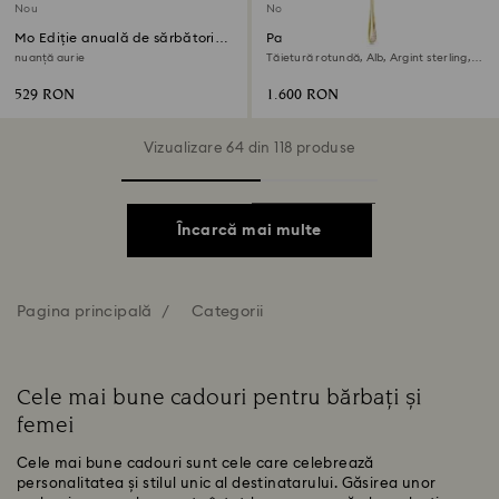
Nou
Nou
Mo Ediție anuală de sărbători
Pandantiv în Y Swarovski
2026
Classica
nuanță aurie
Tăietură rotundă, Alb, Argint sterling,
finisaj din aur de 18k
529 RON
1.600 RON
Vizualizare 64 din 118 produse
Încarcă mai multe
Pagina principală
Categorii
Cele mai bune cadouri pentru bărbați și
femei
Cele mai bune cadouri sunt cele care celebrează
personalitatea și stilul unic al destinatarului. Găsirea unor