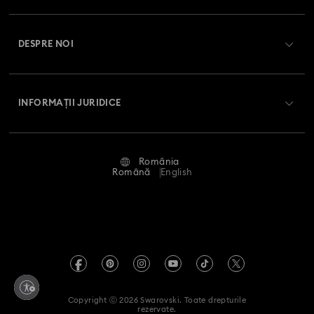
Colecția Mesmera
Colecția Millenia
Înregistrare
Soldul cardului cadou
Colecția Numina
Colecția Orbita
Colecția Signum
DESPRE NOI
Club Swarovski
Livrare
Despre Swarovski
Colecția Stilla
Colecția Swan
Colecția Una
Swarovski Crystal Society (SCS)
Retur și schimb
INFORMAȚII JURIDICE
Angajări și carieră
Colecția Una Angelic
Colecția Vienna
Stare reparație
Condiții de utilizare
Alumni Community
Colecția capsulă Ariana Grande x Swarovski
România
Contactați-ne
Termeni și condiții
Română
English
Pentru profesioniști
Colecția de bijuterii și figurine Minions
Ghid de mărimi
Politica de confidențialitate
Harta site-ului
Colecția de figurine și accesorii Marvel
Instrument de găsire a magazinelor
Imprimare
Swarovski Created Diamonds
Colecția de figurine și bijuterii Mickey Mouse
Informații REACH
Kristallwelten
Copyright ⓒ 2026 Swarovski. Toate drepturile
Colecția de figurine și bijuterii Minnie Mouse
Declarație de accesibilitate
rezervate.