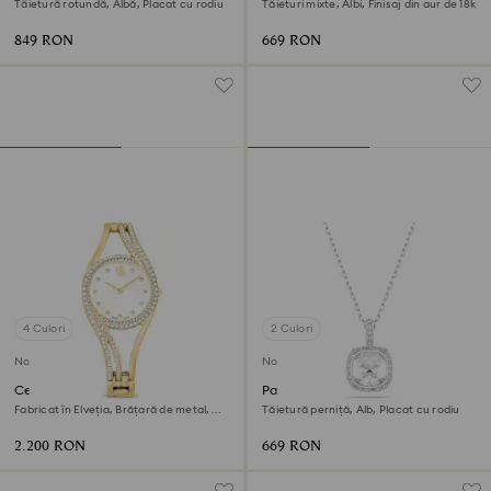
Tăietură rotundă, Albă, Placat cu rodiu
Tăieturi mixte, Albi, Finisaj din aur de 18k
849 RON
669 RON
4 Culori
2 Culori
Nou
Nou
Ceas Hyperbola bangle
Pandantiv Una Angelic
Fabricat în Elveția, Brățară de metal,
Tăietură perniță, Alb, Placat cu rodiu
Nuanță aurie, Finisaj în nuanță aurie
2.200 RON
669 RON