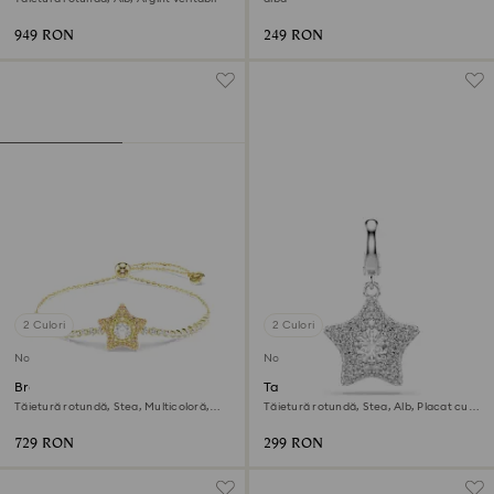
949 RON
249 RON
2 Culori
2 Culori
Nou
Nou
Brățară Sublima
Talisman Sublima
Tăietură rotundă, Stea, Multicoloră,
Tăietură rotundă, Stea, Alb, Placat cu
Finisaj din aur de 18k
rodiu
729 RON
299 RON