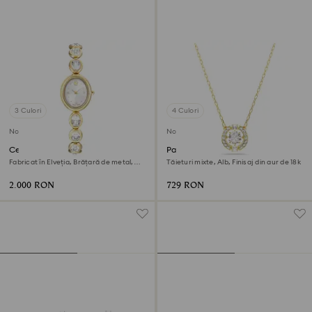
3 Culori
4 Culori
Nou
Nou
Ceas Imber oval
Pandantiv Una Angelic
Fabricat în Elveția, Brățară de metal,
Tăieturi mixte, Alb, Finisaj din aur de 18k
Nuanță aurie, Finisaj în nuanță aurie
2.000 RON
729 RON