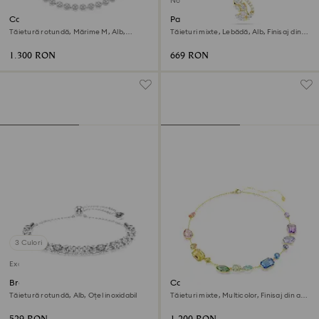
Nou
Colier Una Angelic
Pandantiv Swan
Tăietură rotundă, Mărime M, Alb,
Tăieturi mixte, Lebădă, Alb, Finisaj din
Placat cu rodiu
aur de 18k
1.300 RON
669 RON
3 Culori
Exclusiv online
Brățară Dextera
Colier Gema
Tăietură rotundă, Alb, Oțel inoxidabil
Tăieturi mixte, Multicolor, Finisaj din aur
de 18k