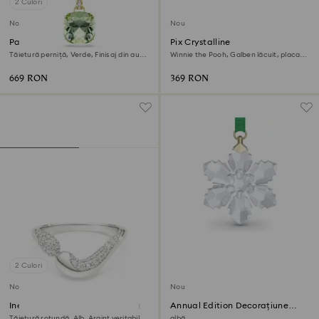
2 Culori
Nou
Nou
Pandantiv Millenia
Pix Crystalline
Tăietură perniță, Verde, Finisaj din aur
Winnie the Pooh, Galben lăcuit, placat
de 18k
cu nuanță aurie
669 RON
369 RON
2 Culori
Nou
Nou
Inel deschis Swarovski Classica
Annual Edition Decorațiune
Little Snowflake 2026
Tăietură rotundă, Alb, Argint veritabil
albă