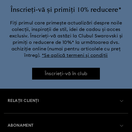
Colecția Constella
Colecția Curiosa
Înscrieți-vă și primiți 10% reducere*
Colecția Dextera
Colecția Dulcis
Colecția Florere
Fiți primul care primește actualizări despre noile
colecții, inspirații de stil, idei de cadou și acces
exclusiv. Înscrieți-vă astăzi la Clubul Swarovski și
Colecția Gema
Colecția Harmonia
primiți o reducere de 10%* la următoarea dvs.
achiziție online (numai pentru articolele cu preț
Colecția Holiday Cheers
Colecția Holiday Magic
întreg).
*Se aplică termeni și condiții
Colecția Hyperbola
Colecția Idyllia
Înscrieți-vă în club
Colecția Idyllia Lilia
Colecția Imber
RELAȚII CLIENȚI
Colecția Lucent
Colecția Luna
Colecția Matrix
Prezentare serviciul relații cu clienții
Colecția Matrix Tennis
Colecția Matrix Vittore
ABONAMENT
Starea comenzii