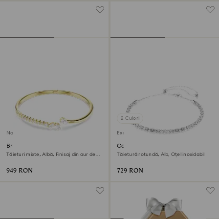
2 Culori
Nou
Exclusiv online
Brățară fixă Mesmera
Colier Dextera
Tăieturi mixte, Albă, Finisaj din aur de
Tăietură rotundă, Alb, Oțel inoxidabil
18k
949 RON
729 RON