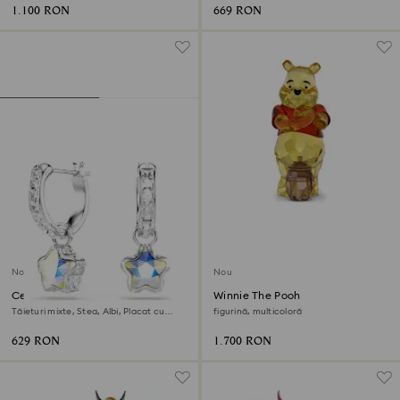
1.100 RON
669 RON
Nou
Nou
Cercei cu drop Chroma
Winnie The Pooh
Tăieturi mixte, Stea, Albi, Placat cu
figurină, multicoloră
rodiu
629 RON
1.700 RON