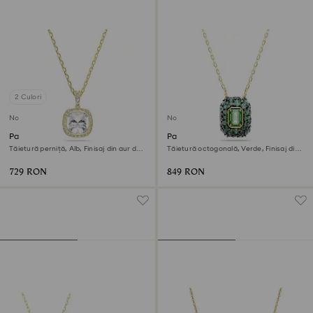
2 Culori
Nou
Nou
Pandantiv Una Angelic
Pandantiv Sublima
Tăietură perniță, Alb, Finisaj din aur de
Tăietură octogonală, Verde, Finisaj din
18k
aur de 18k
729 RON
849 RON