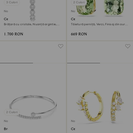
3 Culori
2 Culori
Nou
Nou
Ceas Una Angelic
Cercei cu drop Millenia
Brățară cu cristale, Nuanță argintie,
Tăietură perniță, Verzi, Finisaj din aur
Oțel inoxidabil
de 18k
1.700 RON
669 RON
2 Culori
Nou
Nou
Brățară fixă Matrix
Cercei rotunzi Mesmera