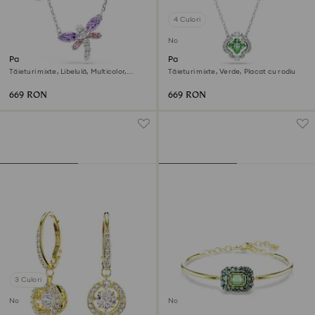
4 Culori
Nou
Pandantiv Ariana Grande x
Pandantiv Una Angelic
Swarovski
Tăieturi mixte, Libelulă, Multicolor,
Tăieturi mixte, Verde, Placat cu rodiu
Placat cu rodiu
669 RON
669 RON
3 Culori
Nou
Nou