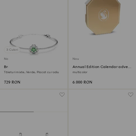
3 Culori
Nou
Nou
Brățară fixă Una Angelic
Annual Edition Calendar advent
2026
Tăieturi mixte, Verde, Placat cu rodiu
multicolor
729 RON
6.000 RON