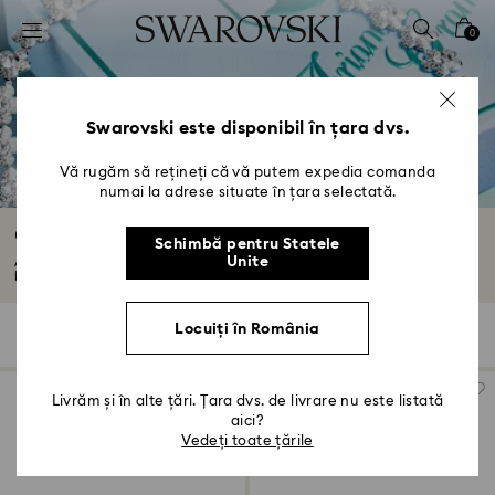
Accesskeys list
0
0 - Antet
1 - Conținut principal
2 - Subsol
Swarovski este disponibil în țara dvs.
3 - Filtrare
Vă rugăm să rețineți că vă putem expedia comanda
numai la adrese situate în țara selectată.
4 - Rezultatele căutării
Cele mai vândute cadouri
Schimbă pentru Statele
Unite
Alege extravaganța plină de bucurie cu selecția noastră de cadouri
bestseller...
Citiți mai multe
Locuiți în România
118 Results
Filtre
Sortare după
Filtre
Sortare
după
Livrăm și în alte țări. Țara dvs. de livrare nu este listată
aici?
Vedeți toate țările