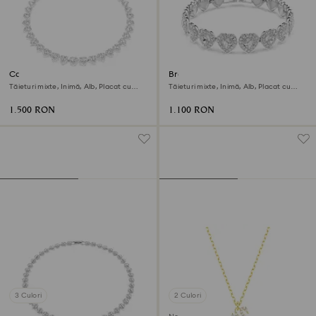
Colier Ariana Grande x
Brățară Ariana Grande x
Swarovski
Swarovski
Tăieturi mixte, Inimă, Alb, Placat cu
Tăieturi mixte, Inimă, Alb, Placat cu
rodiu
rodiu
1.500 RON
1.100 RON
3 Culori
2 Culori