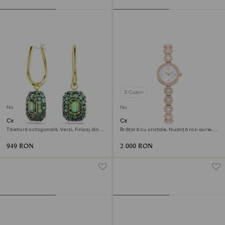
3 Culori
Nou
Nou
Cercei cu drop Sublima
Ceas Una Angelic
Tăietură octogonală, Verzi, Finisaj din
Brățară cu cristale, Nuanță roz-aurie,
aur de 18k
Finisaj în nuanță roz-aurie
949 RON
2.000 RON