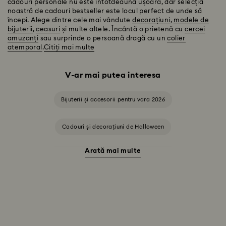
cadouri personale nu este întotdeauna ușoară, dar selecția
noastră de cadouri bestseller este locul perfect de unde să
începi. Alege dintre cele mai vândute
decorațiuni
,
modele de
bijuterii
,
ceasuri
și multe altele. Încântă o prietenă cu
cercei
amuzanți
sau surprinde o persoană dragă cu un
colier
atemporal
.
Citiți mai multe
V-ar mai putea interesa
Bijuterii și accesorii pentru vara 2026
Cadouri și decorațiuni de Halloween
Arată mai multe
Accesorii și figurine cu Pisica de Cheshire
Cadouri pentru aniversarea a 20 de ani de căsătorie
Colecția Alice în Țara Minunilor
Colecția Chroma