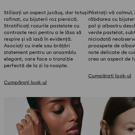
Title:
Title:
Stilizați un aspect jucăuș, dar totuși
Păstrați-vă calmul, l
rafinat, cu bijuterii roz piersică.
răbdarea cu bijuter
Stratificați rozurile pastelate cu
pal și albastru desc
contraste reci pentru a le lăsa să
verde pastelat, subt
respire și să iasă în evidență.
niciodată neobserva
Asociați cu inele sau brățări
proaspete de albas
statement pentru un ansamblu
note delicate de cu
elegant, care face o tranziție
crea un aspect de l
perfectă de la zi la noapte.
Cumpărați look-ul
Cumpărați look-ul