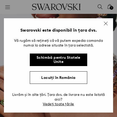
Accesskeys list
0
0 - Antet
1 - Conținut principal
2 - Subsol
Swarovski este disponibil în țara dvs.
Vă rugăm să rețineți că vă putem expedia comanda
numai la adrese situate în țara selectată.
Schimbă pentru Statele
Unite
Locuiți în România
Livrăm și în alte țări. Țara dvs. de livrare nu este listată
aici?
Vedeți toate țările