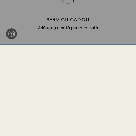
SERVICII CADOU
Adăugați o notă personalizată
Înscrieți-vă și primiți 10% reducere*
Fiți primul care primește actualizări despre noile
colecții, inspirații de stil, idei de cadou și acces
exclusiv. Înscrieți-vă astăzi la Clubul Swarovski și
primiți o reducere de 10%* la următoarea dvs.
achiziție online (numai pentru articolele cu preț
întreg).
*Se aplică termeni și condiții
Înscrieți-vă în club