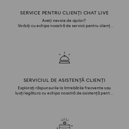
SERVICE PENTRU CLIENȚI CHAT LIVE
Aveți nevoie de ajutor?
Vorbiți cu echipa noastră de servicii pentru clienți
prin chat
SERVICIUL DE ASISTENȚĂ CLIENȚI
Explorați răspunsurile la întrebările frecvente sau
luați legătura cu echipa noastră de asistență pentru
clienți.