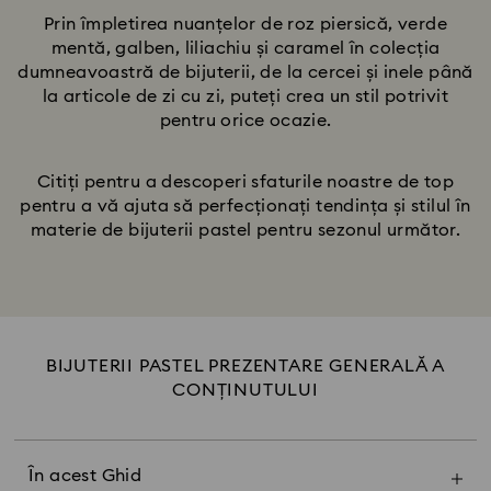
Prin împletirea nuanțelor de roz piersică, verde
mentă, galben, liliachiu și caramel în colecția
dumneavoastră de bijuterii, de la cercei și inele până
la articole de zi cu zi, puteți crea un stil potrivit
pentru orice ocazie.
Citiți pentru a descoperi sfaturile noastre de top
pentru a vă ajuta să perfecționați tendința și stilul în
materie de bijuterii pastel pentru sezonul următor.
BIJUTERII PASTEL PREZENTARE GENERALĂ A
CONȚINUTULUI
Puterea bijuteriilor pastel
Roz pastel și blush
Verde pastel și albastru
În acest Ghid