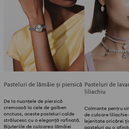
Pasteluri de lămâie și piersică
Pasteluri de lava
liliachiu
Title:
Title:
De la nuanțele de piersică
cremoasă la cele de galben
Calmante pentru simț
onctuos, aceste pasteluri calde
de culoare liliachi
strălucesc cu o eleganță rafinată.
lejeritate oricărei ț
Bijuteriile de culoarea lămâiei
pasteluri au o afini