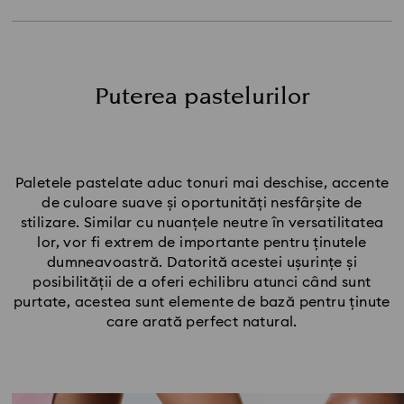
Pasteluri de piersică și lămâie
Pasteluri de lavandă și liliachiu
Pasteluri de șampanie și caramel
Stabiliți-vă tonurile bijuteriilor pastel
Puterea pastelurilor
Paletele pastelate aduc tonuri mai deschise, accente
de culoare suave și oportunități nesfârșite de
stilizare. Similar cu nuanțele neutre în versatilitatea
lor, vor fi extrem de importante pentru ținutele
dumneavoastră. Datorită acestei ușurințe și
posibilității de a oferi echilibru atunci când sunt
purtate, acestea sunt elemente de bază pentru ținute
care arată perfect natural.