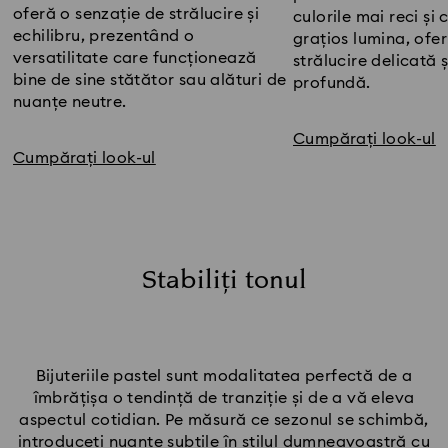
oferă o senzație de strălucire și
culorile mai reci ș
echilibru, prezentând o
grațios lumina, ofe
versatilitate care funcționează
strălucire delicată 
bine de sine stătător sau alături de
profundă.
nuanțe neutre.
Cumpărați look-ul
Cumpărați look-ul
Stabiliți tonul
Bijuteriile pastel sunt modalitatea perfectă de a
îmbrățișa o tendință de tranziție și de a vă eleva
aspectul cotidian. Pe măsură ce sezonul se schimbă,
introduceți nuanțe subtile în stilul dumneavoastră cu