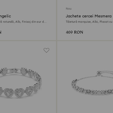
Nou
ngelic
Jachete cercei Mesmera
ură rotundă, Alb, Finisaj din aur de
Tăietură marquise, Albi, Placat cu
N
469 RON