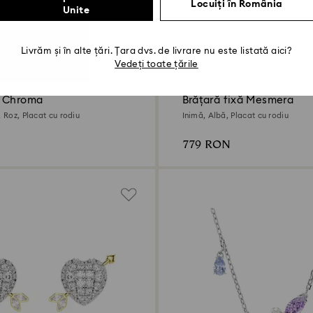
Locuiți în România
Unite
Livrăm și în alte țări. Țara dvs. de livrare nu este listată aici?
2 Culori
Vedeți toate țările
v Chroma
Brățară fixă Mesmera
, Roz, Placat cu rodiu
Inimă, Albă, Placat cu rodiu
779 RON