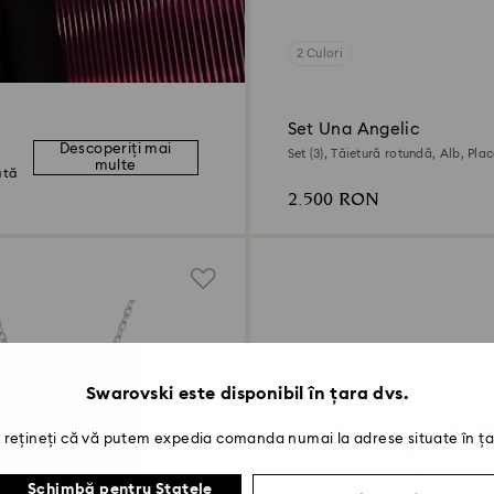
2 Culori
Set Una Angelic
Descoperiți mai
Set (3), Tăietură rotundă, Alb, Pla
multe
ată
2.500 RON
Swarovski este disponibil în țara dvs.
rețineți că vă putem expedia comanda numai la adrese situate în ța
Schimbă pentru Statele