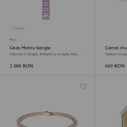
7 Culori
Nou
Ceas Matrix bangle
Cercei stu
Fabricat în Elveția, Brățară cu cristale, Mov,
Tăieturi mixte
Finisaj auriu de culoarea șampaniei
metalic mixt
2.000 RON
669 RON