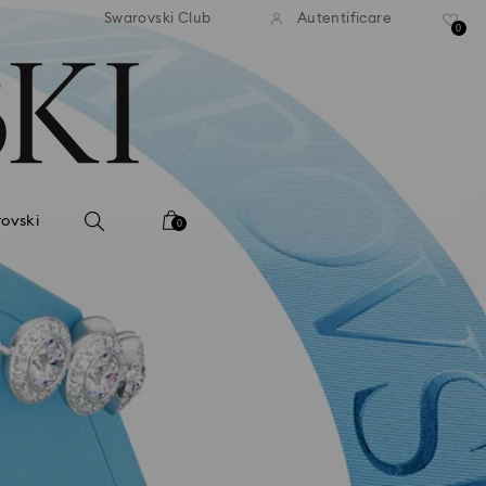
ratuită la comenzi de peste 500
Livrare gratuită la comenzi de
Swarovski Club
Autentificare
RON
RON
0
ovski
0