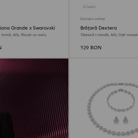
3 Culori
Exclusiv online
riana Grande x Swarovski
Brățară Dextera
, Inimă, Alb, Placat cu rodiu
Tăietură rotundă, Alb, Oțel inoxid
N
529 RON