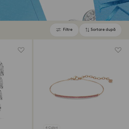
Filtre
Sortare după
Filtre
Sortare
după
4 Culori