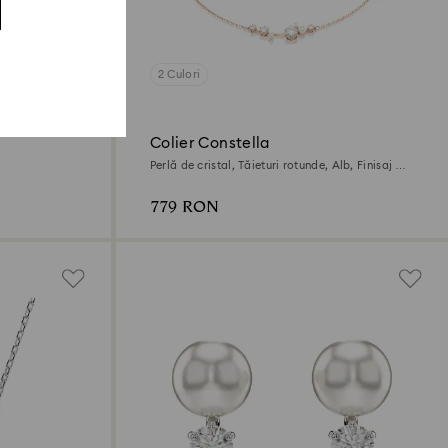
2 Culori
Colier Constella
Perlă de cristal, Tăieturi rotunde, Alb, Finisaj din
aur roz de 18k
779 RON