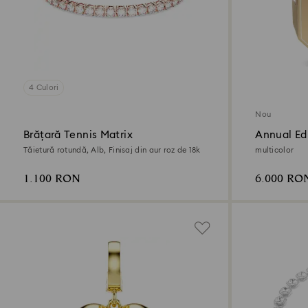
4 Culori
Nou
Brățară Tennis Matrix
Annual Ed
2026
Tăietură rotundă, Alb, Finisaj din aur roz de 18k
multicolor
1.100 RON
6.000 RO