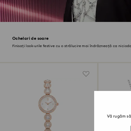
Ochelari de soare
Finisați look-urile festive cu o strălucire mai îndrăzneață ca niciod
Vă rugăm să 