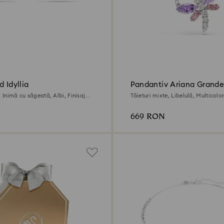
d Idyllia
Pandantiv Ariana Grande
Swarovski
, Inimă cu săgeată, Albi, Finisaj
Tăieturi mixte, Libelulă, Multicolor
rodiu
669 RON