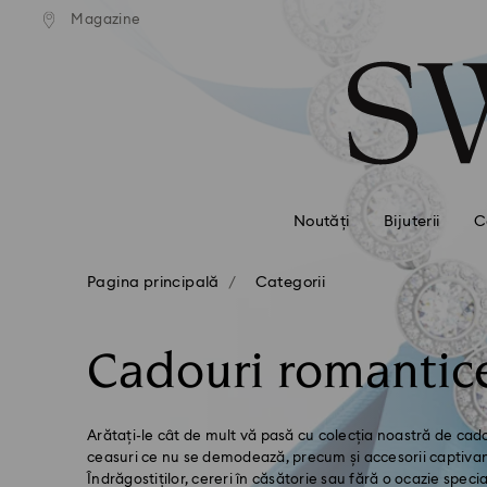
ratuită la comenzi de peste 500
Livrare gratuită la comenzi de
Magazine
Accesskeys list
RON
RON
0 - Antet
1 - Conținut principal
2 - Subsol
3 - Filtrare
4 - Rezultatele căutării
Noutăți
Bijuterii
C
Pagina principală
Categorii
Cadouri romantic
Arătați-le cât de mult vă pasă cu colecția noastră de cadou
ceasuri ce nu se demodează, precum și accesorii captivan
Îndrăgostiților, cereri în căsătorie sau fără o ocazie specia