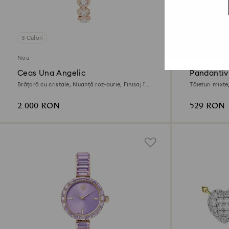
3 Culori
2 Culori
Nou
Nou
Ceas Una Angelic
Pandanti
Brățară cu cristale, Nuanță roz-aurie, Finisaj în
Tăieturi mixte
nuanță roz-aurie
2.000 RON
529 RON