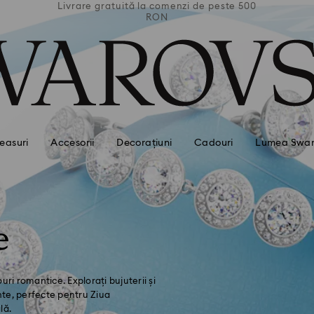
 peste 500
Livrare gratuită la comenzi de peste 500
Livrare g
RON
easuri
Accesorii
Decorațiuni
Cadouri
Lumea Swar
e
ri romantice. Explorați bujuterii și
te, perfecte pentru Ziua
lă.