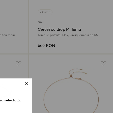
2 Culori
Nou
Cercei cu drop Millenia
cat cu rodiu
Tăietură pătrată, Mov, Finisaj din aur de 18k
669 RON
ra selectată.