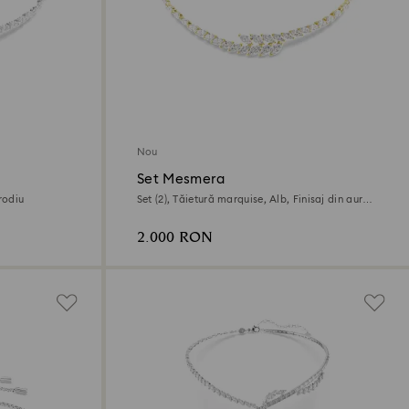
Nou
Set Mesmera
rodiu
Set (2), Tăietură marquise, Alb, Finisaj din aur
de 18k
2.000 RON