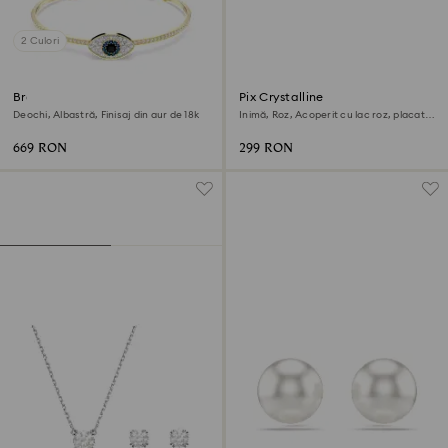
2 Culori
Brățară fixă Symbolica
Pix Crystalline
Deochi, Albastră, Finisaj din aur de 18k
Inimă, Roz, Acoperit cu lac roz, placat
cu nuanță roz-aurie
669 RON
299 RON