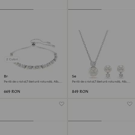
2 Culori
Brățară Matrix
Set Matrix
Perlă de cristal,Tăietură rotundă, Alb,
Perlă de cristal,Tăietură rotundă, Alb,
Placat cu rodiu
Placat cu rodiu
669 RON
849 RON