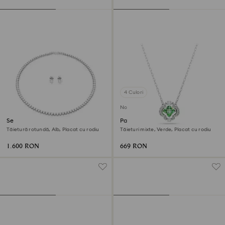
4 Culori
Nou
Set Matrix Tennis
Pandantiv Una Angelic
Tăietură rotundă, Alb, Placat cu rodiu
Tăieturi mixte, Verde, Placat cu rodiu
1.600 RON
669 RON