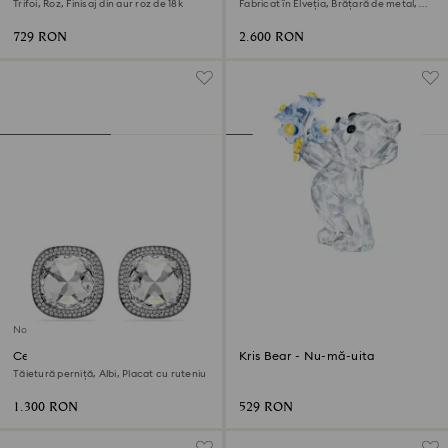
Trifoi, Roz, Finisaj din aur roz de 18k
Fabricat în Elveția, Brățară de metal,
Albastru, Finisaj albastru
729 RON
2.600 RON
Nou
Cercei clips Una Angelic
Kris Bear - Nu-mă-uita
Tăietură perniță, Albi, Placat cu ruteniu
1.300 RON
529 RON