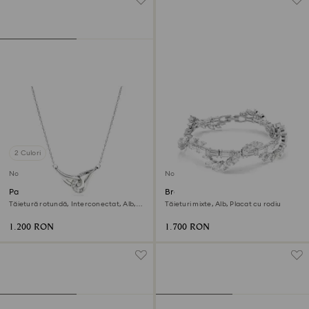
2 Culori
Nou
Nou
Pandantiv Swarovski Classica
Brățară Mesmera
Tăietură rotundă, Interconectat, Alb,
Tăieturi mixte, Alb, Placat cu rodiu
Argint veritabil
1.200 RON
1.700 RON