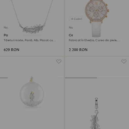
4 Culori
Nou
Nou
Pandantiv Vienna
Ceas Matrix tennis chrono
Tăieturi mixte, Pană, Alb, Placat cu
Fabricat în Elveția, Curea din piele,
rodiu
Albastru, Nuanță roz-aurie, Finisaj în
nuanță roz-aurie
629 RON
2.200 RON