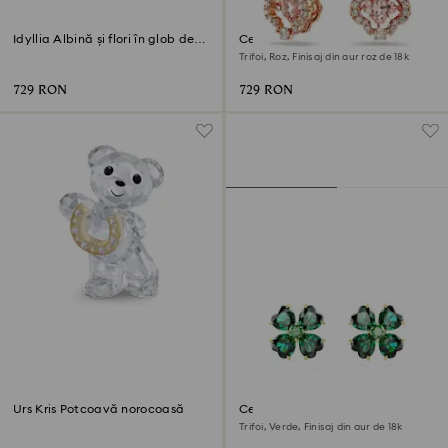
Idyllia Albină și flori în glob de
Cercei cu drop Una
sticlă
Trifoi, Roz, Finisaj din aur roz de 18k
729 RON
729 RON
Urs Kris Potcoavă norocoasă
Cercei stud Idyllia
Trifoi, Verde, Finisaj din aur de 18k