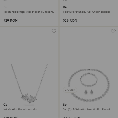
Nou
Exclusiv online
Butoni Una Angelic
Brățară Dextera
Tăietură perniță, Albi, Placat cu ruteniu
Tăietură rotundă, Alb, Oțel inoxidabil
529 RON
529 RON
2 Culori
Colier Mesmera
Set Una Angelic
Inimă, Alb, Placat cu rodiu
Set (3), Tăietură rotundă, Alb, Placat cu
rodiu