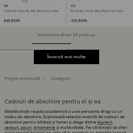
Set Stilla
Cercei stud Matrix
Tăietură rotundă, Alb, Placat cu rodiu
Perlă de cristal, Albi, Placat cu rodiu
849 RON
429 RON
Vizualizare 64 din 113 produse
Încarcă mai multe
Pagina principală
Categorii
Cadouri de absolvire pentru el și ea
Sărbătorește reușita academică a unei persoane dragi cu un
cadou de absolvire. Explorează selecția noastră de cadouri de
absolvire pentru bărbați și femei și alege dintre
bijuterii
,
ceasuri
,
pixuri
,
ornamente
și multe altele. Fie că dorești să oferi