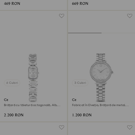
469 RON
669 RON
6 Culori
3 Culori
Ceas
Ceas Matrix 3-link
Brățară cu tăietură octogonală, Alb,
Fabricat în Elveția, Brățară de metal,
Oțel inoxidabil
Nuanță argintie, Oțel inoxidabil
2.200 RON
1.200 RON