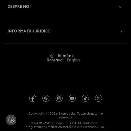
Soldul cardului cadou
Colecția Numina
Colecția Orbita
Colecția Signum
DESPRE NOI
Club Swarovski
Livrare
Despre Swarovski
Colecția Stilla
Colecția Swan
Colecția Una
Swarovski Crystal Society (SCS)
Retur și schimb
INFORMAȚII JURIDICE
Angajări și carieră
Colecția Una Angelic
Colecția Vienna
Stare reparație
Condiții de utilizare
Alumni Community
Colecția capsulă Ariana Grande x Swarovski
România
Contactați-ne
Termeni și condiții
Română
English
Pentru profesioniști
Colecția de bijuterii și figurine Minions
Ghid de mărimi
Politica de confidențialitate
Harta site-ului
Colecția de figurine și accesorii Marvel
Instrument de găsire a magazinelor
Imprimare
Swarovski Created Diamonds
Colecția de figurine și bijuterii Mickey Mouse
Informații REACH
Kristallwelten
Copyright ⓒ 2026 Swarovski. Toate drepturile
Colecția de figurine și bijuterii Minnie Mouse
Declarație de accesibilitate
rezervate.
Code of Conduct & Policies
SWAROVSKI și logo-ul LEBĂDĂ sunt mărci
înregistrate și mărci comerciale ale Swarovski AG.