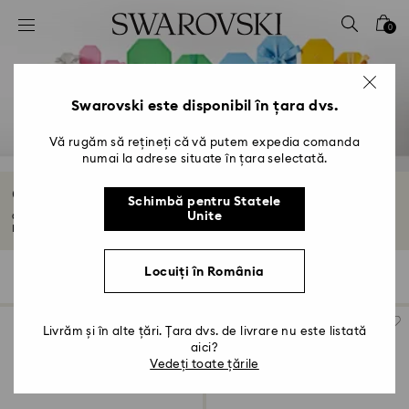
Accesskeys list
0
0 - Antet
1 - Conținut principal
2 - Subsol
Swarovski este disponibil în țara dvs.
3 - Filtrare
Vă rugăm să rețineți că vă putem expedia comanda
numai la adrese situate în țara selectată.
4 - Rezultatele căutării
Cadouri de absolvire
Schimbă pentru Statele
Unite
Cadourile de absolvire Swarovski sunt amintirea perfectă pentru el sau ea.
Marchează-le...
Citiți mai multe
Locuiți în România
113 Results
Filtre
Sortare după
Filtre
Sortare
după
Livrăm și în alte țări. Țara dvs. de livrare nu este listată
aici?
Vedeți toate țările