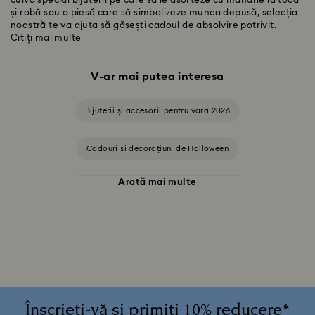
cuiva special bijuterii pe care să le asorteze cu mândrie la tocă
și robă sau o piesă care să simbolizeze munca depusă, selecția
noastră te va ajuta să găsești cadoul de absolvire potrivit.
Citiți mai multe
V-ar mai putea interesa
Bijuterii și accesorii pentru vara 2026
Cadouri și decorațiuni de Halloween
Arată mai multe
Accesorii și figurine cu Pisica de Cheshire
Cadouri pentru aniversarea a 20 de ani de căsătorie
Colecția Alice în Țara Minunilor
Colecția Chroma
Colecția Constella
Colecția Curiosa
Înscrieți-vă și primiți 10% reducere*