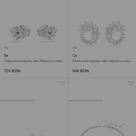
Nou
Nou
Set cercei ear cuff Mesmera
Cercei rotunzi Mesmera
Tăietură marquise, Albi, Placat cu rodiu
Tăietură marquise, Albi, Placat cu rodiu
729 RON
949 RON