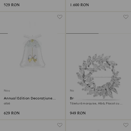
529 RON
1.600 RON
Nou
Nou
Annual Edition Decorațiune
Broșă Mesmera
clopot 2026
albă
Tăietură marquise, Albă, Placat cu
rodiu
629 RON
949 RON