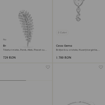
2 Culori
Nou
Broșă Vienna
Ceas Gema
Tăieturi mixte, Pană, Albă, Placat cu
Brățară cu cristale, Nuanță argintie,
rodiu
Oțel inoxidabil
729 RON
1.700 RON