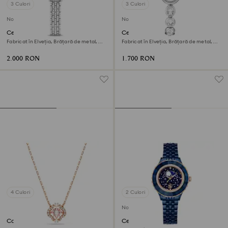
3 Culori
3 Culori
Nou
Nou
Ceas Dextera octagon
Ceas Imber oval
Fabricat în Elveția, Brățară de metal,
Fabricat în Elveția, Brățară de metal,
Nuanță argintie, Oțel inoxidabil
Nuanță argintie, Oțel inoxidabil
2.000 RON
1.700 RON
4 Culori
2 Culori
Nou
Colier Una
Ceas Octea moon