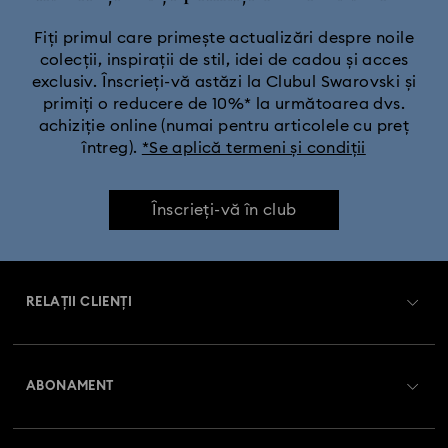
Colecția Dextera
Colecția Dulcis
Colecția Florere
Fiți primul care primește actualizări despre noile
colecții, inspirații de stil, idei de cadou și acces
exclusiv. Înscrieți-vă astăzi la Clubul Swarovski și
Colecția Gema
Colecția Harmonia
primiți o reducere de 10%* la următoarea dvs.
achiziție online (numai pentru articolele cu preț
Colecția Holiday Cheers
Colecția Holiday Magic
întreg).
*Se aplică termeni și condiții
Colecția Hyperbola
Colecția Idyllia
Înscrieți-vă în club
Colecția Idyllia Lilia
Colecția Imber
RELAȚII CLIENȚI
Colecția Lucent
Colecția Luna
Colecția Matrix
Prezentare serviciul relații cu clienții
Colecția Matrix Tennis
Colecția Matrix Vittore
ABONAMENT
Starea comenzii
Colecția Mesmera
Colecția Millenia
Înregistrare