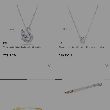
4 Culori
2 Culori
Pandantiv Swan
Pandantiv Stilla
Tăieturi mixte, Lebădă, Albastru
Tăietură rotundă, Alb, Placat cu rodiu
779 RON
529 RON