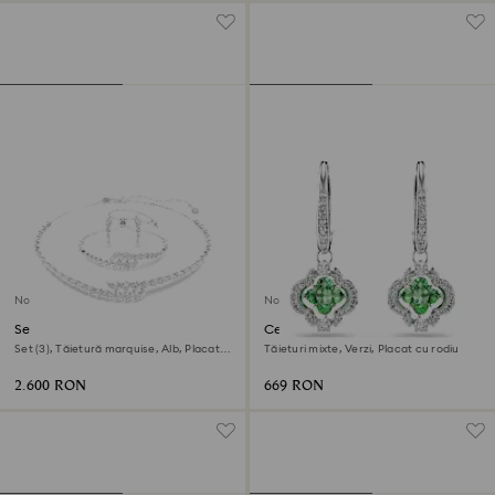
Nou
Nou
Set Mesmera
Cercei cu drop Una Angelic
Set (3), Tăietură marquise, Alb, Placat
Tăieturi mixte, Verzi, Placat cu rodiu
cu rodiu
2.600 RON
669 RON