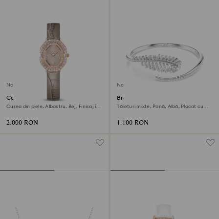
Nou
Nou
Ceas Matrix octagon
Brățară fixă Vienna
Curea din piele, Albastru, Bej, Finisaj în
Tăieturi mixte, Pană, Albă, Placat cu
nuanță roz-aurie
rodiu
2.000 RON
1.100 RON