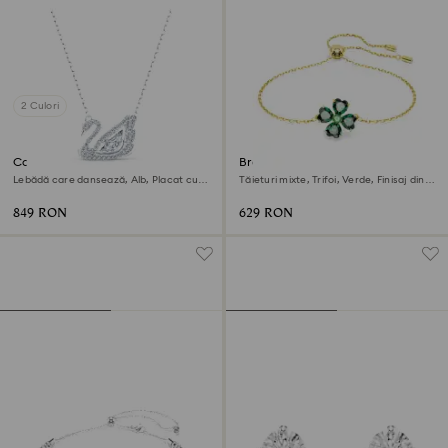
2 Culori
Colier Swan
Brățară Idyllia
Lebădă care dansează, Alb, Placat cu
Tăieturi mixte, Trifoi, Verde, Finisaj din
rodiu
aur de 18k
849 RON
629 RON