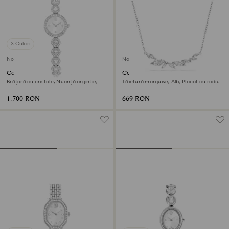
3 Culori
Nou
Nou
Ceas Una Angelic
Colier Mesmera
Brățară cu cristale, Nuanță argintie,
Tăietură marquise, Alb, Placat cu rodiu
Oțel inoxidabil
1.700 RON
669 RON