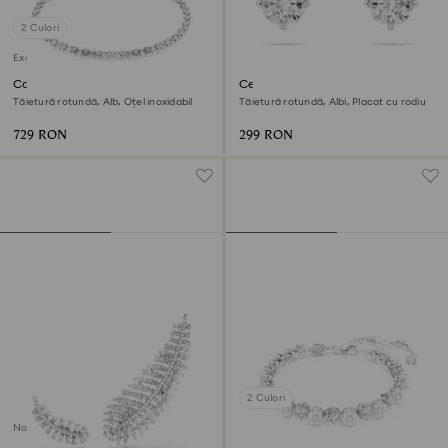
2 Culori
Exclusiv online
Colier Dextera
Cercei stud Stilla Attract
Tăietură rotundă, Alb, Oțel inoxidabil
Tăietură rotundă, Albi, Placat cu rodiu
729 RON
299 RON
2 Culori
Nou