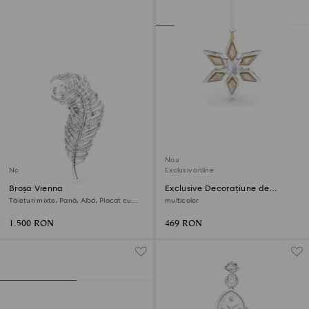
Nou
Nou
Exclusiv online
Broșă Vienna
Exclusive Decorațiune de
sărbătoare
Tăieturi mixte, Pană, Albă, Placat cu
multicolor
rodiu
1.500 RON
469 RON