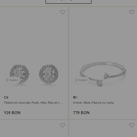
3 Culori
2 Culori
Cercei stud Una Angelic
Brățară fixă Mesmera
Tăietură rotundă, Pavé, Albi, Placat cu
Inimă, Albă, Placat cu rodiu
rodiu
529 RON
779 RON