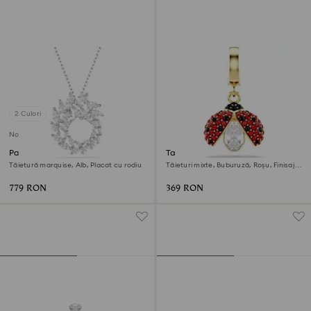
2 Culori
Nou
Pandantiv Mesmera
Talisman Idyllia
Tăietură marquise, Alb, Placat cu rodiu
Tăieturi mixte, Buburuză, Roșu, Finisaj
din aur de 18k
779 RON
369 RON