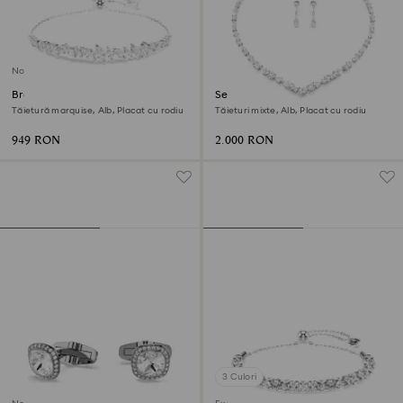
Nou
Brățară Mesmera
Set Mesmera
Tăietură marquise, Alb, Placat cu rodiu
Tăieturi mixte, Alb, Placat cu rodiu
949 RON
2.000 RON
3 Culori