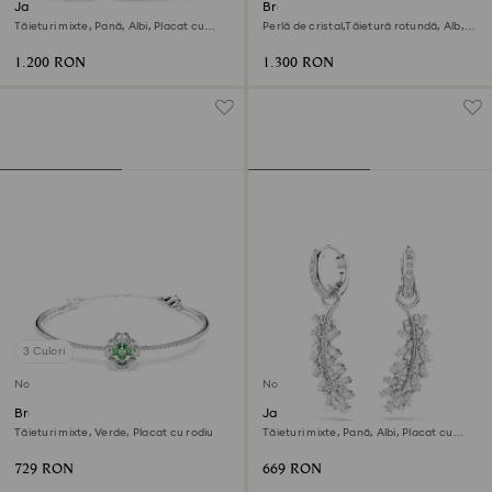
Jachete cercei Vienna
Brățară Tennis Matrix
Tăieturi mixte, Pană, Albi, Placat cu
Perlă de cristal,Tăietură rotundă, Alb,
rodiu
Placat cu rodiu
1.200 RON
1.300 RON
3 Culori
Nou
Nou
Brățară fixă Una Angelic
Jachete cercei Vienna
Tăieturi mixte, Verde, Placat cu rodiu
Tăieturi mixte, Pană, Albi, Placat cu
rodiu
729 RON
669 RON