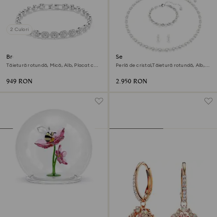
2 Culori
Brățară Una Angelic
Set Matrix
Tăietură rotundă, Mică, Alb, Placat cu
Perlă de cristal,Tăietură rotundă, Alb,
rodiu
Placat cu rodiu
949 RON
2.950 RON