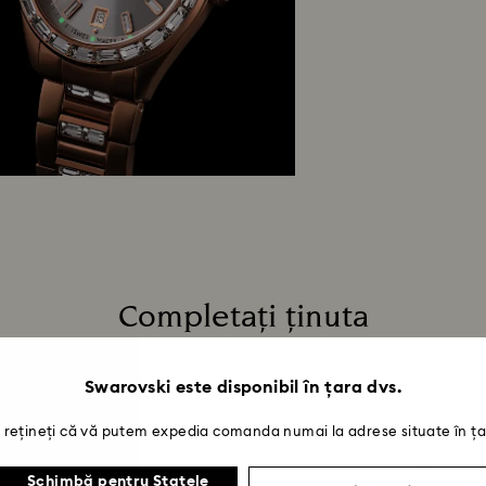
inclusiv cele aflat
Materialele noast
minunata noastr
Cât timp durează 
După primirea colet
o notificare prin 
rambursării va dep
dura până la 3-7 z
aceeași metodă de 
proces de retur ș
la data expedierii 
Completați ținuta
Swarovski este disponibil în țara dvs.
rețineți că vă putem expedia comanda numai la adrese situate în ța
Schimbă pentru Statele