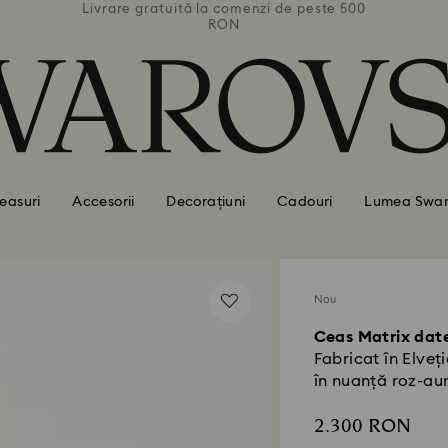
 peste 500
Livrare gratuită la comenzi de peste 500
Livrare g
RON
easuri
Accesorii
Decorațiuni
Cadouri
Lumea Swar
Nou
Ceas Matrix dat
Fabricat în Elveț
în nuanță roz-aur
2.300 RON