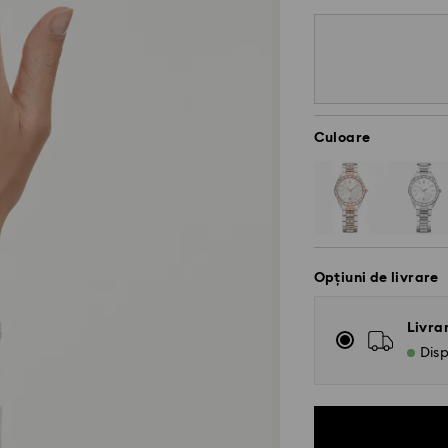
Culoare
Opțiuni de livrare
Livra
Disp