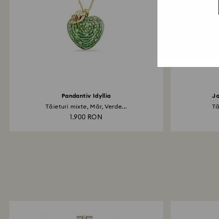
Pandantiv Idyllia
Ja
Tăieturi mixte, Măr, Verde...
Tă
1.900 RON