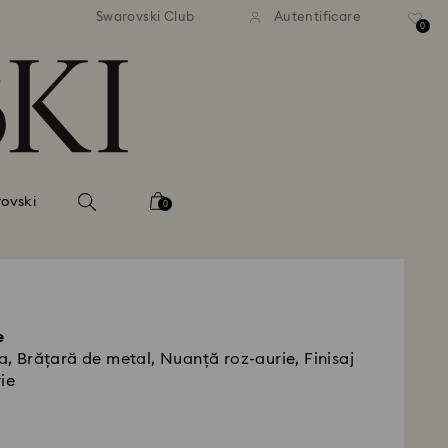
ratuită la comenzi de peste 500
Livrare gratuită la comenzi de
Swarovski Club
Autentificare
RON
RON
0
ovski
0
e
ia, Brățară de metal, Nuanță roz-aurie, Finisaj
ie