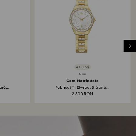
4 Culori
Nou
Ceas Matrix date
ară...
Fabricat în Elveția, Brățară...
2.300 RON