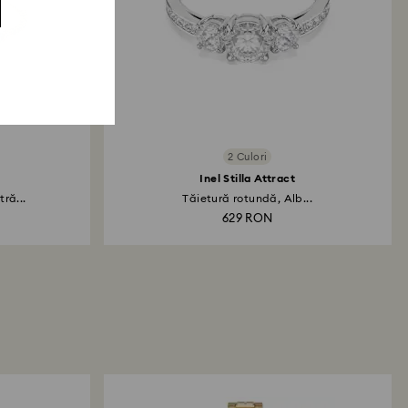
2 Culori
Inel Stilla Attract
ră...
Tăietură rotundă, Alb...
629 RON