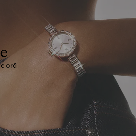
le
re oră