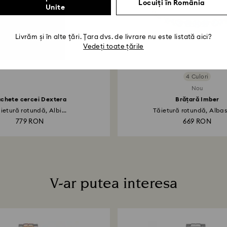
Locuiți în România
Unite
Livrăm și în alte țări. Țara dvs. de livrare nu este listată aici?
Vedeți toate țările
4 Culori
Nou
chete cercei Dextera
Brățară Imber
ietură rotundă, Albi...
Tăietură rotundă, Albast
779 RON
669 RON
V-ar putea interesa