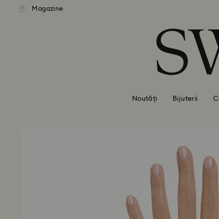
ratuită la comenzi de peste 500
Livrare gratuită la comenzi de
Magazine
Accesskeys list
RON
RON
0 - Antet
1 - Conținut principal
2 - Subsol
Noutăți
Bijuterii
C