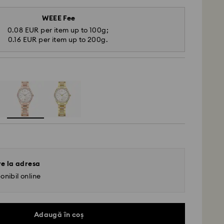
WEEE Fee
0.08 EUR per item up to 100g;
0.16 EUR per item up to 200g.
re la adresa
onibil online
Adaugă în coș