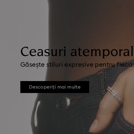
Ceasuri atempora
Găsește stiluri expresive pentru fieca
Descoperiți mai multe