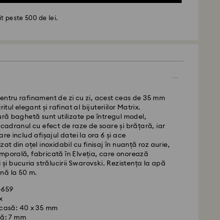
t peste 500 de lei.
entru rafinament de zi cu zi, acest ceas de 35 mm
ritul elegant și rafinat al bijuteriilor Matrix.
tură baghetă sunt utilizate pe întregul model,
 cadranul cu efect de raze de soare și brățară, iar
- GLS
are includ afișajul datei la ora 6 și ace
zat din oțel inoxidabil cu finisaj în nuanță roz aurie,
mporală, fabricată în Elveția, care onorează
de luni până vineri până la ora 10:00 CET vor fi
i și bucuria strălucirii Swarovski. Rezistența la apă
iate în aceeași zi lucrătoare.
nă la 50 m.
standard: 4 zile lucrătoare după procesare și
34659
ere standard: RON 30
x
gratuită peste: RON 500
casă: 40 x 35 mm
ă: 7 mm