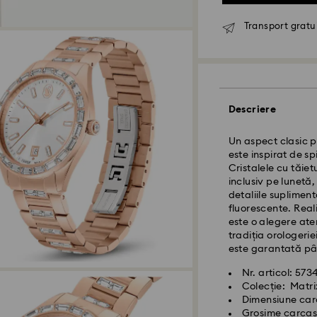
Transport gratui
Descriere
Un aspect clasic p
este inspirat de spi
Cristalele cu tăie
inclusiv pe lunetă,
Livrare standard 
detaliile supliment
fluorescente. Reali
este o alegere ate
Comenzile plasate 
tradiția orologerie
procesate și exped
este garantată pâ
Termen de livrare 
expediere
Nr. articol: 57
Costul de expedi
Colecție: Matri
Livrare standard 
Dimensiune car
Grosime carcas