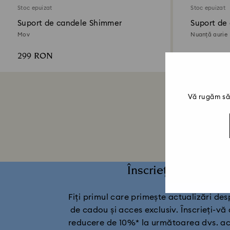
Stoc epuizat
Stoc epuizat
Suport de candele Shimmer
Suport de
Mov
Nuanță aurie
299 RON
299 RON
Vă rugăm să 
Înscrieți-vă și pri
Fiți primul care primește actualizări despre
de cadou și acces exclusiv. Înscrieți-vă 
reducere de 10%* la următoarea dvs. ach