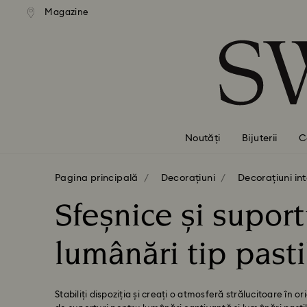
ratuită la comenzi de peste 500
Livrare gratuită la comenzi de
Magazine
Accesskeys list
RON
RON
0 - Antet
1 - Conținut principal
2 - Subsol
3 - Filtrare
4 - Rezultatele căutării
Noutăți
Bijuterii
C
Pagina principală
Decorațiuni
Decorațiuni in
Sfeșnice și suport
lumânări tip pasti
Stabiliți dispoziția și creați o atmosferă strălucitoare î