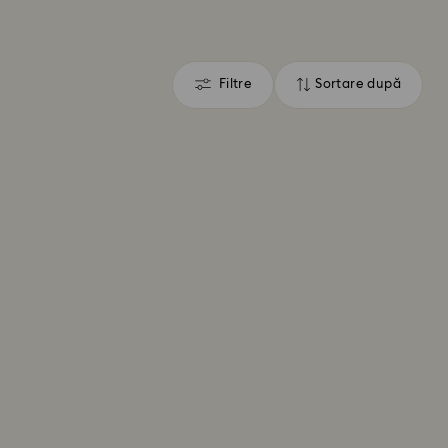
Filtre
Sortare după
Filtre
Sortare
după