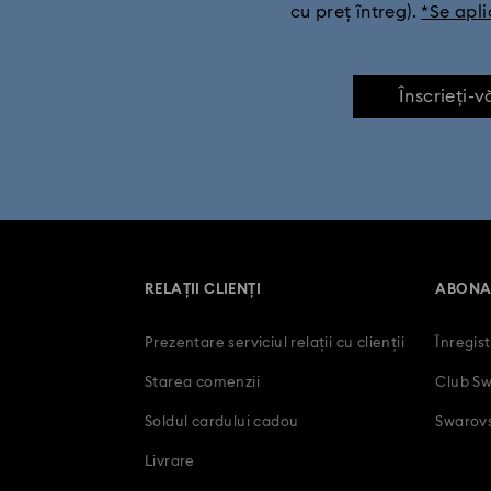
cu preț întreg).
*Se apli
Înscrieți-v
RELAȚII CLIENȚI
ABONA
Prezentare serviciul relații cu clienții
Înregis
Starea comenzii
Club Sw
Soldul cardului cadou
Swarovs
Livrare