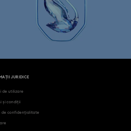
AȚII JURIDICE
i de utilizare
 și condiții
a de confidențialitate
are