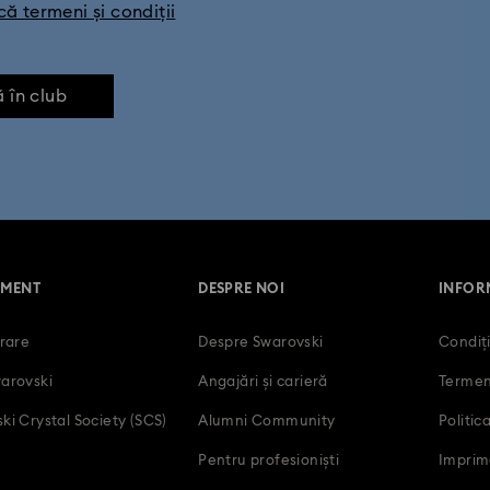
că termeni și condiții
ă în club
MENT
DESPRE NOI
INFORM
trare
Despre Swarovski
Condiți
arovski
Angajări și carieră
Termeni
ki Crystal Society (SCS)
Alumni Community
Politic
Pentru profesioniști
Imprim