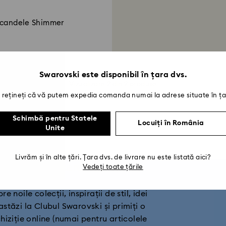
 candele Shimmer
Swarovski este disponibil în țara dvs.
Vizualizare 2 din 2 produse
rețineți că vă putem expedia comanda numai la adrese situate în ța
Schimbă pentru Statele
Locuiți în România
Unite
Livrăm și în alte țări. Țara dvs. de livrare nu este listată aici?
miți 10% reducere*
Vedeți toate țările
 noile colecții, inspirații de stil, idei
astăzi la Clubul Swarovski și primiți o
iziție online (numai pentru articolele