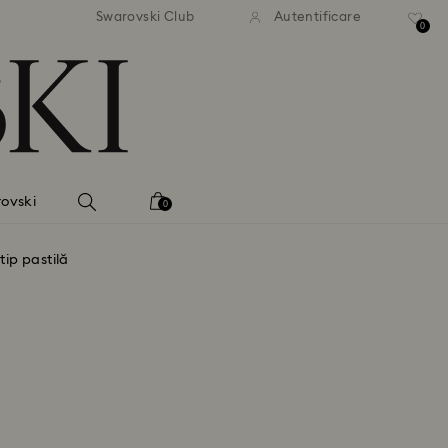
ratuită la comenzi de peste 500
Livrare gratuită la comenzi de
Swarovski Club
Autentificare
RON
RON
0
ovski
0
tip pastilă