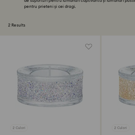
de suporturi pentru lumânări captivantă și lumânări pasti
pentru prieteni și cei dragi.
2 Results
2 Culori
2 Culori