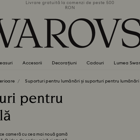
 peste 500
Livrare gratuită la comenzi de peste 500
Livrare g
RON
easuri
Accesorii
Decorațiuni
Cadouri
Lumea Swar
terioare
Suporturi pentru lumânări și suporturi pentru lumânări 
uri pentru
lă
n orice cameră cu cea mai nouă gamă