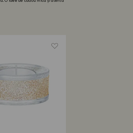
lă. O idee de cadou mică și atentă