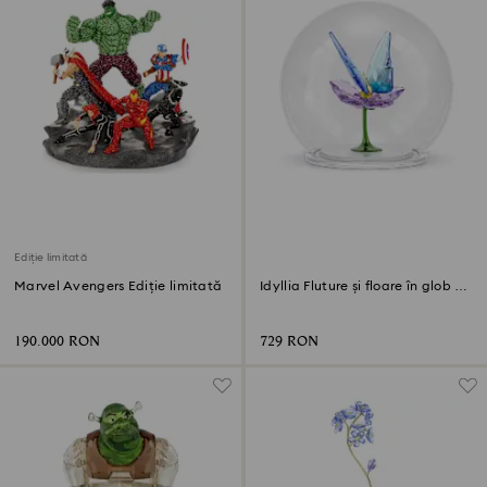
Ediție limitată
Marvel Avengers Ediție limitată
Idyllia Fluture și floare în glob de
sticlă
190.000 RON
729 RON