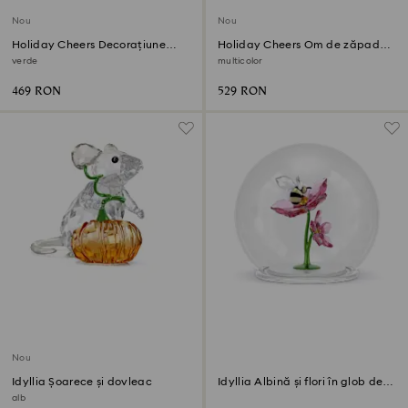
Nou
Nou
Holiday Cheers Decorațiune
Holiday Cheers Om de zăpadă
Spărgătorul de nuci
hopa-mitică
verde
multicolor
469 RON
529 RON
Nou
Idyllia Șoarece și dovleac
Idyllia Albină și flori în glob de
sticlă
alb