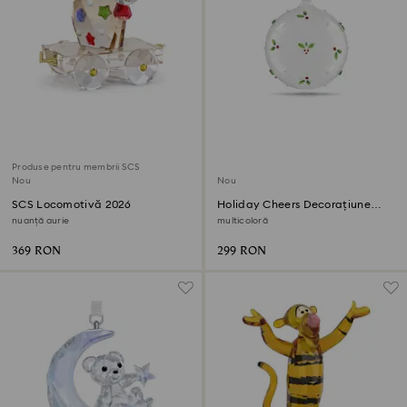
Produse pentru membrii SCS
Nou
Nou
SCS Locomotivă 2026
Holiday Cheers Decorațiune
glob Vâsc
nuanță aurie
multicoloră
369 RON
299 RON