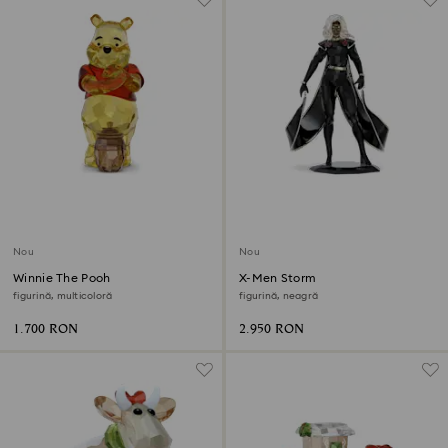
Nou
Nou
Winnie The Pooh
X-Men Storm
figurină, multicoloră
figurină, neagră
1.700 RON
2.950 RON