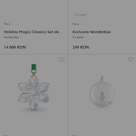
2 Culori
Nou
Nou
Holiday Magic Classics Set de
Exclusive Wonderbox
ornamente decorative pentru
multicolor
Crystal
brad
14.000 RON
249 RON