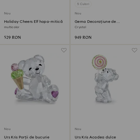
5 Culori
Nou
Nou
Holiday Cheers Elf hopa-mitică
Gema Decorațiune de
sărbătoare
multicolor
Crystal
529 RON
949 RON
Nou
Nou
Urs Kris Porții de bucurie
Urs Kris Acadea dulce