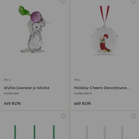
Nou
Nou
Idyllia Șoarece și ridiche
Holiday Cheers Decorațiune
glob Ciorap și bomboană
multicolor
multicoloră
949 RON
669 RON