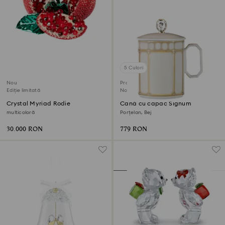
5 Culori
Nou
Produse pentru membrii SCS
Ediție limitată
Nou
Crystal Myriad Rodie
Cană cu capac Signum
multicoloră
Porțelan, Bej
30.000 RON
779 RON