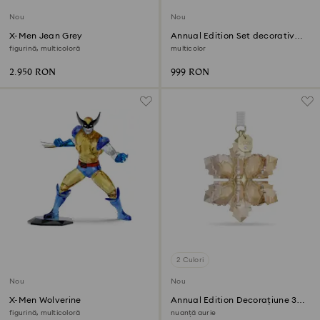
Nou
Nou
X-Men Jean Grey
Annual Edition Set decorativ
2026 a 35-a aniversare
figurină, multicoloră
multicolor
2.950 RON
999 RON
2 Culori
Nou
Nou
X-Men Wolverine
Annual Edition Decorațiune 3D
Festive 2026
figurină, multicoloră
nuanță aurie