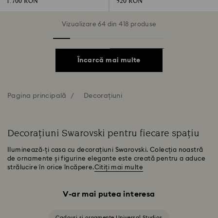
1.700 RON
520 RON
Vizualizare 64 din 418 produse
Încarcă mai multe
Pagina principală
Decorațiuni
Decorațiuni Swarovski pentru fiecare spațiu
Iluminează-ți casa cu decorațiuni Swarovski. Colecția noastră
de ornamente și figurine elegante este creată pentru a aduce
strălucire în orice încăpere.
Citiți mai multe
V-ar mai putea interesa
Cadouri și ornamente Universal Studios