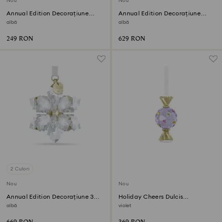
Nou
Nou
Annual Edition Decorațiune
Annual Edition Decorațiune
Little Snowflake 2026
glob 2026
albă
albă
249 RON
629 RON
2 Culori
Nou
Nou
Annual Edition Decorațiune 3D
Holiday Cheers Dulcis
2026
Decorațiune bomboană
albă
violet