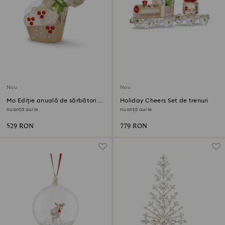
Nou
Nou
Mo Ediție anuală de sărbători
Holiday Cheers Set de trenuri
2026
nuanță aurie
nuanță aurie
529 RON
779 RON