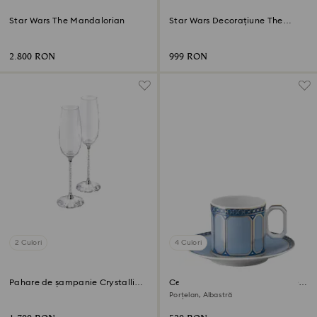
Star Wars The Mandalorian
Star Wars Decorațiune The
Mandalorian Grogu
2.800 RON
999 RON
2 Culori
4 Culori
Pahare de șampanie Crystalline
Ceașcă de espresso cu farfurie
(set de 2)
Signum
Porțelan, Albastră