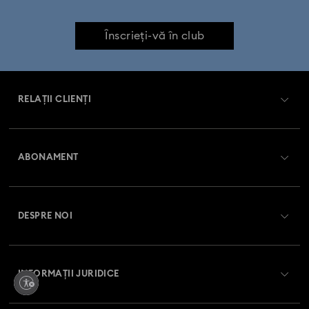
Ornamente și figurine Alice în Țara Minunilor
Înscrieți-vă în club
Personaje și figurine Disney
RELAȚII CLIENȚI
Veselă de primăvară/vară și decorațiuni pentru mese în aer liber
Prezentare serviciul relații cu clienții
Decorațiuni și ornamente cu Moș Crăciun
ABONAMENT
Starea comenzii
Decorațiuni și ornamente cu reni
Înregistrare
Soldul cardului cadou
Decorațiuni și ornamente om de zăpadă
DESPRE NOI
Club Swarovski
Livrare
Despre Swarovski
Decorațiuni și ornamente sub formă de stea
Swarovski Crystal Society (SCS)
Retur și schimb
INFORMAȚII JURIDICE
Angajări și carieră
Decorațiuni și ornamente turtă dulce
Stare reparație
Condiții de utilizare