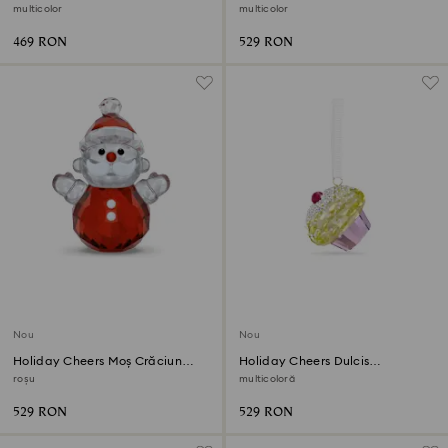
multicolor
multicolor
469 RON
529 RON
Nou
Nou
Holiday Cheers Moș Crăciun
Holiday Cheers Dulcis
hopa-mitică
Decorațiune brioșă
roșu
multicoloră
529 RON
529 RON