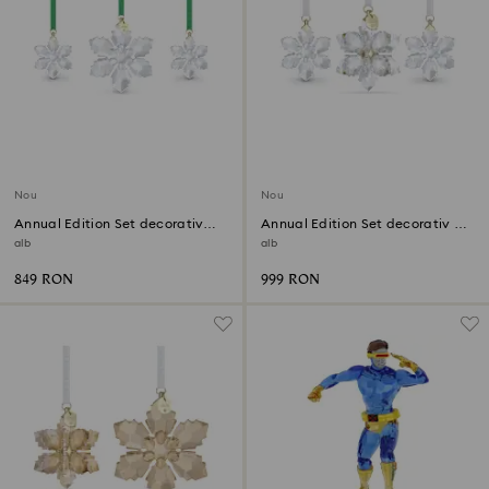
Nou
Nou
Annual Edition Set decorativ
Annual Edition Set decorativ 3D
2026
2026
alb
alb
849 RON
999 RON