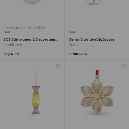
Produse pentru membrii SCS
Nou
Nou
SCS Ediție anuală Decorațiune
Gema Brad de sărbătoare
glob 2026
nuanță aurie
Crystal
629 RON
2.200 RON