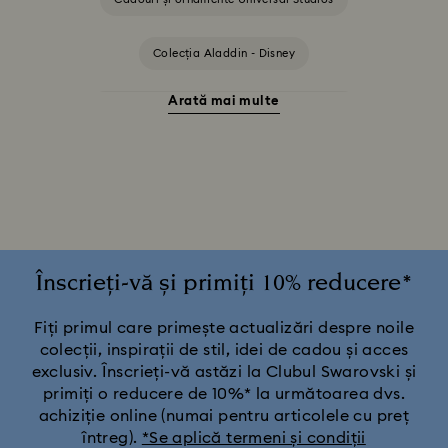
Colecția Aladdin - Disney
Arată mai multe
Colecția de porțelan Swarovski x Rosenthal
Decorațiuni Idyllia
Decorațiuni și figurine Frumoasa și Bestia
Decorațiuni și figurine Shrek
Figurine Star Wars
Înscrieți-vă și primiți 10% reducere*
Figurine și decorațiuni Regele Leu
Fiți primul care primește actualizări despre noile
colecții, inspirații de stil, idei de cadou și acces
exclusiv. Înscrieți-vă astăzi la Clubul Swarovski și
Figurine și ornamente Disney x Swarovski Winnie the Pooh
primiți o reducere de 10%* la următoarea dvs.
achiziție online (numai pentru articolele cu preț
Figurine și ornamente MARVEL x Swarovski X-Men
întreg).
*Se aplică termeni și condiții