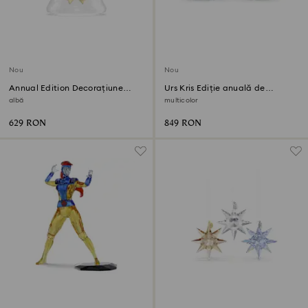
Nou
Nou
Annual Edition Decorațiune
Urs Kris Ediție anuală de
clopot 2026
sărbători 2026
albă
multicolor
629 RON
849 RON