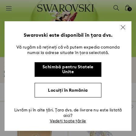
Accesskeys list
0
0 - Antet
1 - Conținut principal
2 - Subsol
Swarovski este disponibil în țara dvs.
3 - Filtrare
Vă rugăm să rețineți că vă putem expedia comanda
numai la adrese situate în țara selectată.
4 - Rezultatele căutării
Decorațiuni și ornamente
Schimbă pentru Statele
Unite
Decorațiunile și ornamentele noastre din cristal sunt concepute pentru a
inspira...
Citiți mai multe
Locuiți în România
418 Results
Filtre
Sortare după
Filtre
Sortare
după
Livrăm și în alte țări. Țara dvs. de livrare nu este listată
aici?
Vedeți toate țările