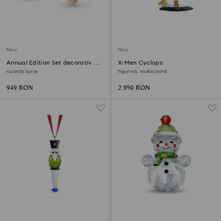
Nou
Nou
Annual Edition Set decorativ 3D
X-Men Cyclops
Festive 2026
nuanță aurie
figurină, multicoloră
949 RON
2.950 RON