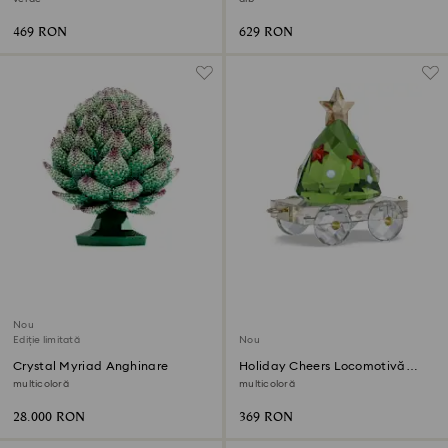
469 RON
629 RON
Nou
Ediție limitată
Nou
Crystal Myriad Anghinare
Holiday Cheers Locomotivă
Ediție anuală 2026
multicoloră
multicoloră
28.000 RON
369 RON