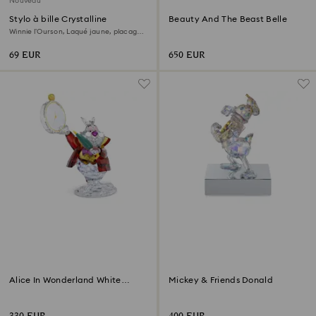
Nouveau
Stylo à bille Crystalline
Beauty And The Beast Belle
Winnie l’Ourson, Laqué jaune, placage
de ton or
69 EUR
650 EUR
Alice In Wonderland White
Mickey & Friends Donald
Rabbit