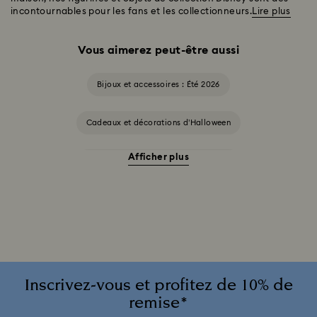
incontournables pour les fans et les collectionneurs.
Lire plus
Vous aimerez peut-être aussi
Bijoux et accessoires : Été 2026
Cadeaux et décorations d’Halloween
Afficher plus
Accessoires et figurines Cheshire Cat
Cadeaux pour les 20 ans de mariage
Collection Alice in Wonderland
Collection Chroma
Collection Constella
Collection Curiosa
Inscrivez-vous et profitez de 10% de
remise*
Collection Dextera
Collection Dulcis