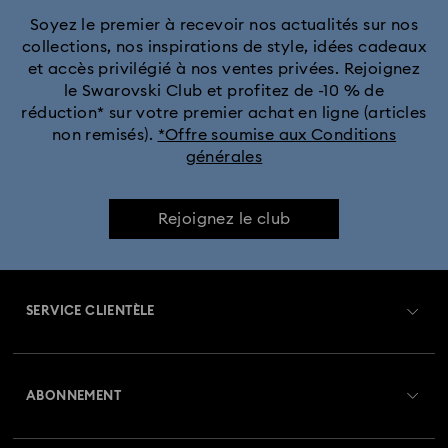
Soyez le premier à recevoir nos actualités sur nos
collections, nos inspirations de style, idées cadeaux
Collection Florere
Collection Gema
et accès privilégié à nos ventes privées. Rejoignez
le Swarovski Club et profitez de -10 % de
Collection Harmonia
Collection Holiday Cheers
réduction* sur votre premier achat en ligne (articles
non remisés).
*Offre soumise aux Conditions
générales
Collection Holiday Magic
Collection Hyperbola
Collection Idyllia
Collection Idyllia Lilia
Rejoignez le club
Collection Imber
Collection Lucent
Collection Luna
SERVICE CLIENTÈLE
Collection Matrix
Collection Matrix Tennis
Aperçu du service clientèle
Collection Matrix Vittore
Collection Mesmera
ABONNEMENT
État de la commande
Collection Millenia
Collection Numina
Créer un compte