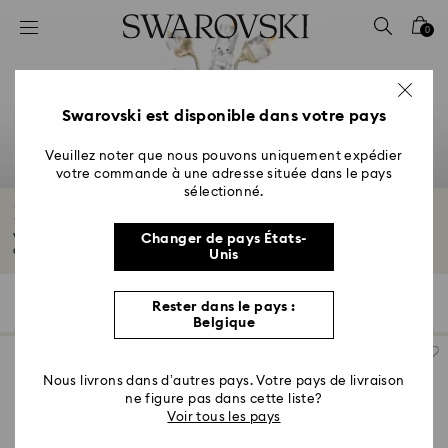
Accesskeys list
0
0 - Header
1 - Main content
2 - Footer
Swarovski est disponible dans votre pays
3 - Filter
Veuillez noter que nous pouvons uniquement expédier
votre commande à une adresse située dans le pays
4 - Search results
sélectionné.
Personnages et cadeaux Disney
Vois tes personnages Disney préférés prendre vie dans notre collection
Changer de pays États-
cristallisée...
Lire plus
Unis
35 Résultats
Filtres
Trier selon
Rester dans le pays :
Filtres
Trier
Belgique
selon
Nous livrons dans d’autres pays. Votre pays de livraison
ne figure pas dans cette liste?
Voir tous les pays