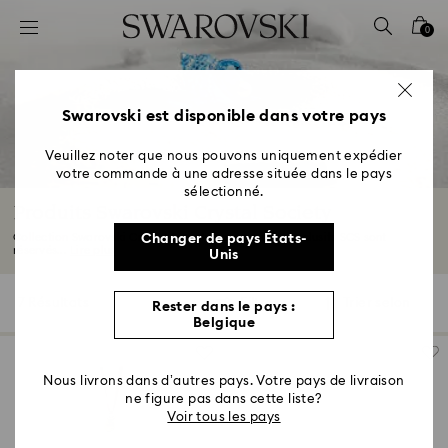
Accesskeys list
0
0 - Header
1 - Main content
2 - Footer
Swarovski est disponible dans votre pays
3 - Filter
Veuillez noter que nous pouvons uniquement expédier
votre commande à une adresse située dans le pays
4 - Search results
sélectionné.
Produits Swarovski Crystal Society
Collection Swarovski Crystal Society : ces produits exclusifs SCS sont
Changer de pays États-
réservés...
Lire plus
Unis
7 Résultats
Filtres
Trier selon
Rester dans le pays :
Filtres
Trier
Belgique
selon
Nous livrons dans d’autres pays. Votre pays de livraison
ne figure pas dans cette liste?
Voir tous les pays