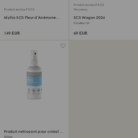
Produit exclusif SCS
Produit exclusif SCS
Nouveau
Idyllia SCS Fleur d’Anémone
SCS Wagon 2026
Couronnée
Couleur or
149 EUR
69 EUR
Produit nettoyant pour cristal et
Rehausseur d’éclat
100ml