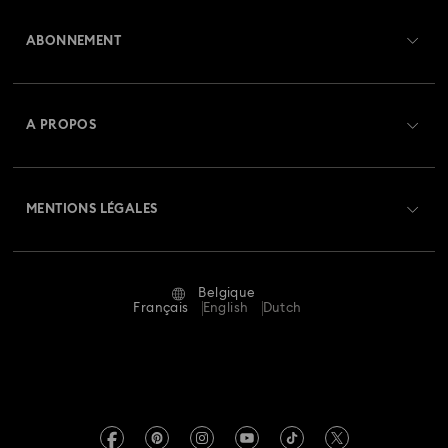
Aperçu du service clientèle
ABONNEMENT
État de la commande
Créer un compte
Solde de la carte cadeau
A PROPOS
Swarovski Club
Livraisons
À propos de Swarovski
Swarovski Crystal Society (SCS)
Retours et échanges
MENTIONS LÉGALES
Emploi & Carrières
Statut de réparation
Conditions D’Utilisation
Alumni Community
Belgique
Contactez-Nous
Conditions Générales
Français
English
Dutch
Pour les professionnels
Calculer votre taille
Politique De Confidentialité
Sitemap
Rechercher une boutique
Mention Légale
Swarovski Created Diamonds
Réservez un rendez-vous