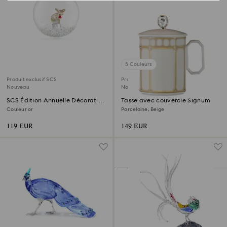
5 Couleurs
Produit exclusif SCS
Produit exclusif SCS
Nouveau
Nouveau
SCS Édition Annuelle Décoration
Tasse avec couvercle Signum
Boule 2026
Couleur or
Porcelaine, Beige
119 EUR
149 EUR