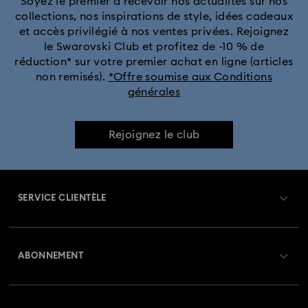
Soyez le premier à recevoir nos actualités sur nos
collections, nos inspirations de style, idées cadeaux
et accès privilégié à nos ventes privées. Rejoignez
le Swarovski Club et profitez de -10 % de
réduction* sur votre premier achat en ligne (articles
non remisés).
*Offre soumise aux Conditions
générales
Rejoignez le club
SERVICE CLIENTÈLE
Aperçu du service clientèle
ABONNEMENT
État de la commande
Créer un compte
Solde de la carte cadeau