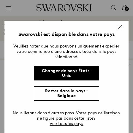
Accesskeys list
0
0 - Header
Accessoires décoratifs
1 - Main content
Illuminez votre intérieur avec nos magnifiques accessoires décoratifs.
2 - Footer
Swarovski est disponible dans votre pays
Explorez...
Lire plus
3 - Filter
Veuillez noter que nous pouvons uniquement expédier
37 Résultats
Filtres
Trier selon
Filtres
votre commande à une adresse située dans le pays
Trier
4 - Search results
selon
sélectionné.
Changer de pays États-
Unis
Rester dans le pays :
Belgique
Nous livrons dans d’autres pays. Votre pays de livraison
ne figure pas dans cette liste?
Voir tous les pays
2 Couleurs