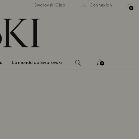
ison standard gratuite pour
Livraison standard gratuit
Swarovski Club
Connexion
mmande supérieure à 99 EUR
une commande supérieure à
0
s
Le monde de Swarovski
0