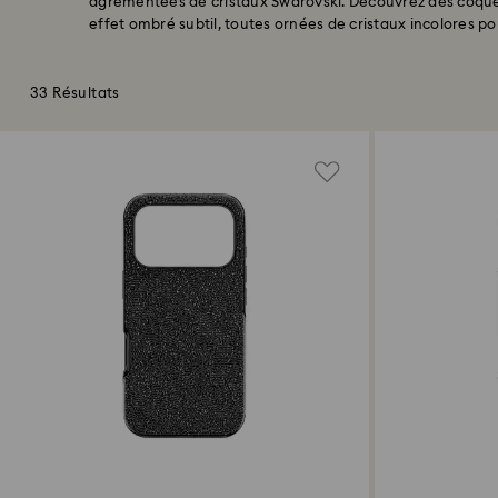
agrémentées de cristaux Swarovski. Découvrez des coque
effet ombré subtil, toutes ornées de cristaux incolores po
33 Résultats