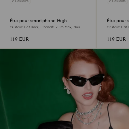
2 Couleurs
2 Couleurs
Étui pour smartphone High
Étui pour
Cristaux Flat Back, iPhone® 17 Pro Max, Noir
Cristaux Flat
argenté
119 EUR
119 EUR