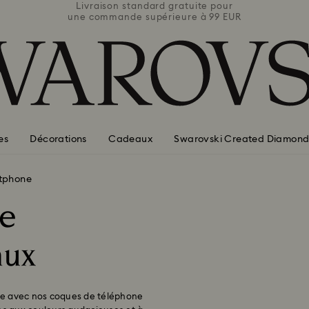
e pour
Livraison standard gratuite pour
Livra
 99 EUR
une commande supérieure à 99 EUR
une co
es
Décorations
Cadeaux
Swarovski Created Diamond
tphone
de
aux
se avec nos coques de téléphone