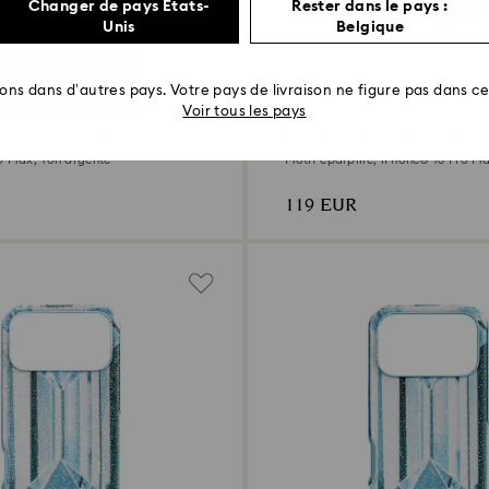
Changer de pays États-
Rester dans le pays :
Unis
Belgique
2 Couleurs
rons dans d’autres pays. Votre pays de livraison ne figure pas dans cet
Voir tous les pays
 smartphone High
Étui pour smartphone Hi
o Max, Ton argenté
Motif éparpillé, iPhone® 16 Pro M
argenté
119 EUR