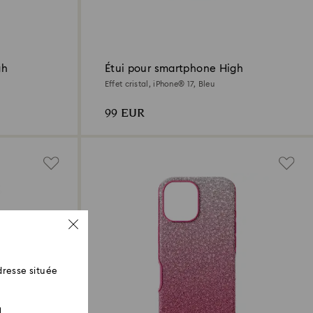
gh
Étui pour smartphone High
Effet cristal, iPhone® 17, Bleu
99 EUR
resse située