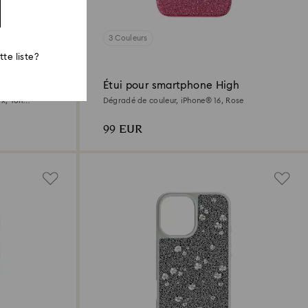
3 Couleurs
te liste?
gh
Étui pour smartphone High
ax, Ton
Dégradé de couleur, iPhone® 16, Rose
99 EUR