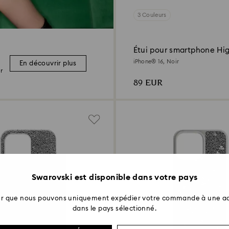
3 Couleurs
Étui pour smartphone Hi
iPhone® 16, Noir
En découvrir plus
r
89 EUR
Swarovski est disponible dans votre pays
ter que nous pouvons uniquement expédier votre commande à une ad
dans le pays sélectionné.