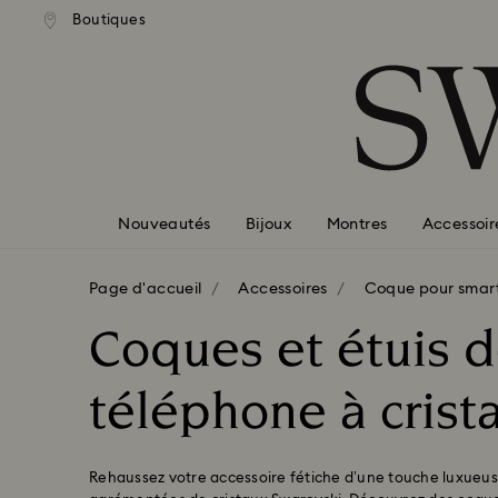
ison standard gratuite pour
Livraison standard gratuit
Boutiques
Accesskeys list
mmande supérieure à 99 EUR
une commande supérieure à
0 - Header
1 - Main content
2 - Footer
3 - Filter
4 - Search results
Nouveautés
Bijoux
Montres
Accessoir
Page d'accueil
Accessoires
Coque pour smar
Coques et étuis 
téléphone à crist
Rehaussez votre accessoire fétiche d’une touche luxueu