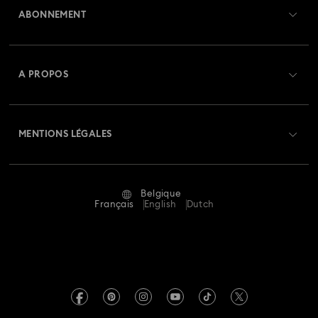
ABONNEMENT
État de la commande
Créer un compte
Solde de la carte cadeau
A PROPOS
Swarovski Club
Livraisons
À propos de Swarovski
Swarovski Crystal Society (SCS)
Retours et échanges
MENTIONS LÉGALES
Emploi & Carrières
Statut de réparation
Conditions D’Utilisation
Alumni Community
Belgique
Contactez-Nous
Conditions Générales
Français
English
Dutch
Pour les professionnels
Calculer votre taille
Politique De Confidentialité
Sitemap
Rechercher une boutique
Mention Légale
Swarovski Created Diamonds
Réservez un rendez-vous
Informations sur REACH