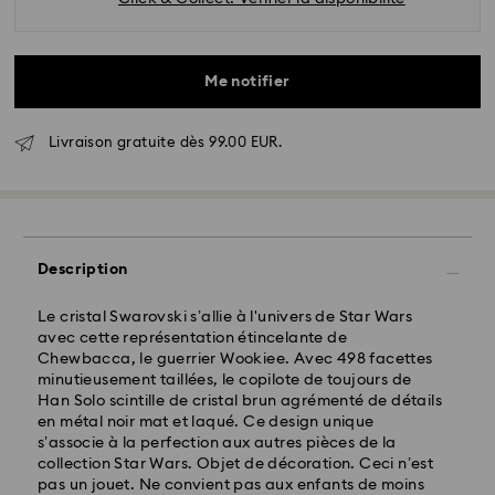
Me notifier
Livraison gratuite dès 99.00 EUR.
Livraison standard - GLS
Les commandes passées du lundi au vendredi avant
10:00 HEC seront traitées et expédiées le jour
ouvrable même
Description
Délai de livraison standard: 2 jour ouvrable après
traitement et expédition
Le cristal Swarovski s’allie à l'univers de Star Wars
Frais de livraison standard: EUR 6.95
avec cette représentation étincelante de
Livraison standard offerte à partir de : EUR 99
Chewbacca, le guerrier Wookiee. Avec 498 facettes
minutieusement taillées, le copilote de toujours de
Han Solo scintille de cristal brun agrémenté de détails
en métal noir mat et laqué. Ce design unique
Livraison express - FedEx
s’associe à la perfection aux autres pièces de la
collection Star Wars. Objet de décoration. Ceci n’est
pas un jouet. Ne convient pas aux enfants de moins