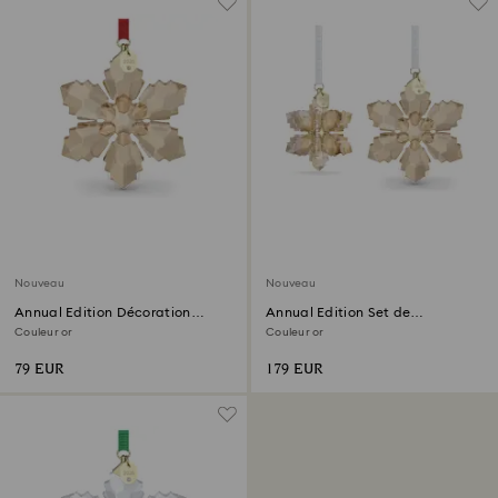
Nouveau
Nouveau
Annual Edition Décoration
Annual Edition Set de
Festive 2026
Décorations 3D Festive 2026
Couleur or
Couleur or
79 EUR
179 EUR