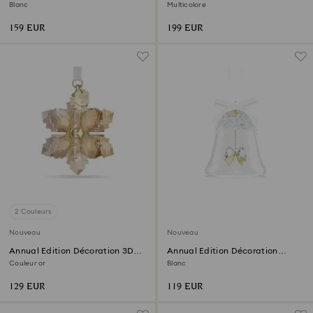
Décorations 2026
Décorations 35e Anniversaire
Blanc
Multicolore
2026
159 EUR
199 EUR
2 Couleurs
Nouveau
Nouveau
Annual Edition Décoration 3D
Annual Edition Décoration
Festive 2026
Cloche 2026
Couleur or
Blanc
129 EUR
119 EUR