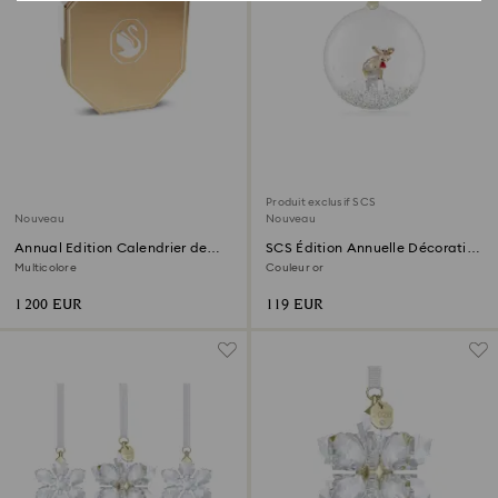
Produit exclusif SCS
Nouveau
Nouveau
Annual Edition Calendrier de
SCS Édition Annuelle Décoration
l’Avent 2026
Boule 2026
Multicolore
Couleur or
1 200 EUR
119 EUR