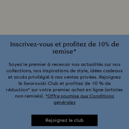
Cadeaux pour les 20 ans de mariage
Collection Alice in Wonderland
Collection Chroma
Collection Constella
Collection Curiosa
Inscrivez-vous et profitez de 10% de
remise*
Collection Dextera
Collection Dulcis
Soyez le premier à recevoir nos actualités sur nos
collections, nos inspirations de style, idées cadeaux
Collection Florere
Collection Gema
et accès privilégié à nos ventes privées. Rejoignez
le Swarovski Club et profitez de -10 % de
Collection Harmonia
Collection Holiday Cheers
réduction* sur votre premier achat en ligne (articles
non remisés).
*Offre soumise aux Conditions
générales
Collection Holiday Magic
Collection Hyperbola
Collection Idyllia
Collection Idyllia Lilia
Rejoignez le club