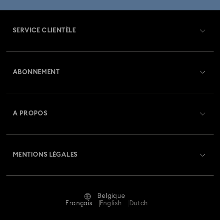
Collection Imber
Collection Lucent
Collection Luna
SERVICE CLIENTÈLE
Collection Matrix
Collection Matrix Tennis
Aperçu du service clientèle
Collection Matrix Vittore
Collection Mesmera
ABONNEMENT
État de la commande
Collection Millenia
Collection Numina
Créer un compte
Solde de la carte cadeau
A PROPOS
Collection Orbita
Collection Signum
Swarovski Club
Livraisons
À propos de Swarovski
Collection Stilla
Collection Swan
Collection Una
Swarovski Crystal Society (SCS)
Retours et échanges
MENTIONS LÉGALES
Emploi & Carrières
Collection Una Angelic
Collection Vienna
Statut de réparation
Conditions D’Utilisation
Alumni Community
Collection capsule Ariana Grande x Swarovski
Belgique
Contactez-Nous
Conditions Générales
Français
English
Dutch
Pour les professionnels