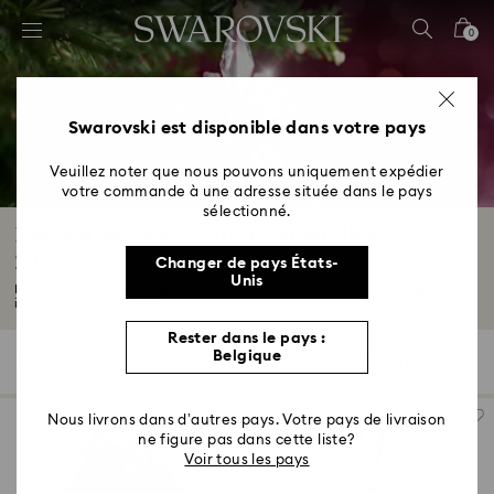
Accesskeys list
0
0 - Header
1 - Main content
2 - Footer
Swarovski est disponible dans votre pays
3 - Filter
Veuillez noter que nous pouvons uniquement expédier
votre commande à une adresse située dans le pays
4 - Search results
sélectionné.
Décorations des éditions annuelles 2025-
2026
Changer de pays États-
Unis
Réinventées chaque année, nos décorations de Noël 2025-2026 offrent une
interprétation...
Lire plus
Rester dans le pays :
Belgique
13 Résultats
Filtres
Trier selon
Filtres
Trier
selon
Nous livrons dans d’autres pays. Votre pays de livraison
ne figure pas dans cette liste?
Voir tous les pays