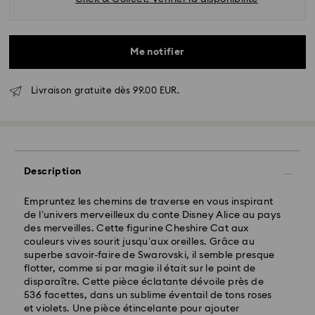
Me notifier
Livraison gratuite dès 99.00 EUR.
Livraison standard - GLS
Description
Les commandes passées du lundi au vendredi avant
10:00 HEC seront traitées et expédiées le jour
Empruntez les chemins de traverse en vous inspirant
ouvrable même
de l’univers merveilleux du conte Disney Alice au pays
Délai de livraison standard: 2 jour ouvrable après
des merveilles. Cette figurine Cheshire Cat aux
traitement et expédition
couleurs vives sourit jusqu’aux oreilles. Grâce au
Frais de livraison standard: EUR 6.95
superbe savoir-faire de Swarovski, il semble presque
Livraison standard offerte à partir de : EUR 99
flotter, comme si par magie il était sur le point de
disparaître. Cette pièce éclatante dévoile près de
536 facettes, dans un sublime éventail de tons roses
et violets. Une pièce étincelante pour ajouter
Livraison express - FedEx