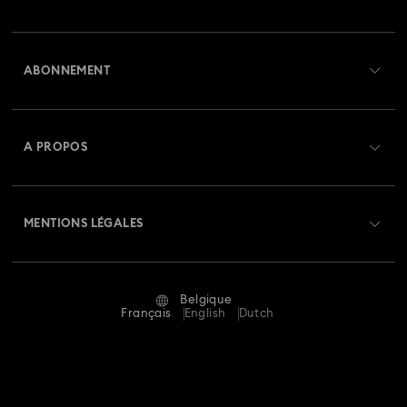
Aperçu du service clientèle
ABONNEMENT
État de la commande
Créer un compte
Solde de la carte cadeau
A PROPOS
Swarovski Club
Livraisons
À propos de Swarovski
Swarovski Crystal Society (SCS)
Retours et échanges
MENTIONS LÉGALES
Emploi & Carrières
Statut de réparation
Conditions D’Utilisation
Alumni Community
Belgique
Contactez-Nous
Conditions Générales
Français
English
Dutch
Pour les professionnels
Calculer votre taille
Politique De Confidentialité
Sitemap
Rechercher une boutique
Mention Légale