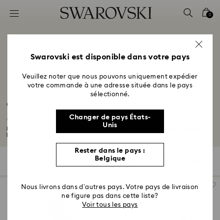
Accesskeys list
0
0 - Header
1 - Main content
2 - Footer
Swarovski est disponible dans votre pays
3 - Filter
Veuillez noter que nous pouvons uniquement expédier
votre commande à une adresse située dans le pays
4 - Search results
sélectionné.
Collection de figurines et bijoux Mickey
Mouse
Changer de pays États-
Unis
Laissez-vous charmer par notre gamme Mickey Mouse en cristal. Chaque
bijou et...
Lire plus
Rester dans le pays :
Belgique
2 Résultats
Filtres
Trier selon
Filtres
Trier
selon
Nous livrons dans d’autres pays. Votre pays de livraison
ne figure pas dans cette liste?
Voir tous les pays