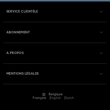
Collection Imber
Collection Lucent
Collection Luna
SERVICE CLIENTÈLE
Collection Matrix
Collection Matrix Tennis
Aperçu du service clientèle
Collection Matrix Vittore
Collection Mesmera
ABONNEMENT
État de la commande
Collection Millenia
Collection Numina
Créer un compte
Solde de la carte cadeau
A PROPOS
Collection Orbita
Collection Signum
Swarovski Club
Livraisons
À propos de Swarovski
Collection Stilla
Collection Swan
Collection Una
Swarovski Crystal Society (SCS)
Retours et échanges
MENTIONS LÉGALES
Emploi & Carrières
Collection Una Angelic
Collection Vienna
Statut de réparation
Conditions D’Utilisation
Alumni Community
Collection capsule Ariana Grande x Swarovski
Belgique
Contactez-Nous
Conditions Générales
Français
English
Dutch
Pour les professionnels
Collection de bijoux et figurines Minions
Calculer votre taille
Politique De Confidentialité