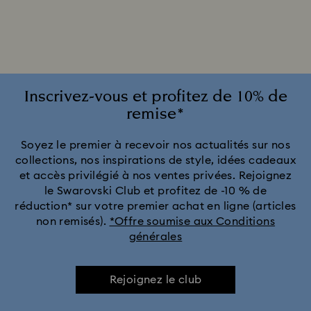
Cadeaux pour les 20 ans de mariage
Collection Alice in Wonderland
Collection Chroma
Collection Constella
Collection Curiosa
Inscrivez-vous et profitez de 10% de
remise*
Collection Dextera
Collection Dulcis
Soyez le premier à recevoir nos actualités sur nos
collections, nos inspirations de style, idées cadeaux
Collection Florere
Collection Gema
et accès privilégié à nos ventes privées. Rejoignez
le Swarovski Club et profitez de -10 % de
Collection Harmonia
Collection Holiday Cheers
réduction* sur votre premier achat en ligne (articles
non remisés).
*Offre soumise aux Conditions
générales
Collection Holiday Magic
Collection Hyperbola
Collection Idyllia
Collection Idyllia Lilia
Rejoignez le club