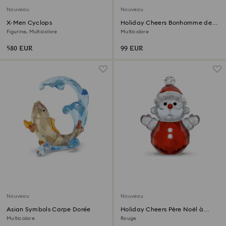
Nouveau
Nouveau
X-Men Cyclops
Holiday Cheers Bonhomme de
Neige à bascule
Figurine, Multicolore
Multicolore
580 EUR
99 EUR
Nouveau
Nouveau
Asian Symbols Carpe Dorée
Holiday Cheers Père Noël à
bascule
Multicolore
Rouge