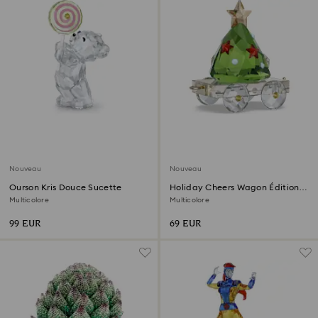
Nouveau
Nouveau
Ourson Kris Douce Sucette
Holiday Cheers Wagon Édition
Annuelle 2026
Multicolore
Multicolore
99 EUR
69 EUR