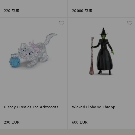
220 EUR
20 000 EUR
Disney Classics The Aristocats -
Wicked Elphaba Thropp
Marie
230 EUR
600 EUR