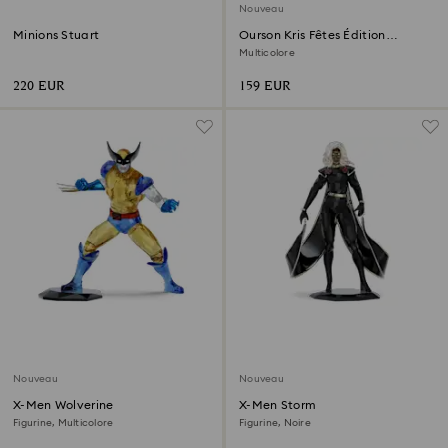
Nouveau
Minions Stuart
Ourson Kris Fêtes Édition
Annuelle 2026
Multicolore
220 EUR
159 EUR
Nouveau
Nouveau
X-Men Wolverine
X-Men Storm
Figurine, Multicolore
Figurine, Noire