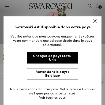
Accesskeys list
0
0 - Header
1 - Main content
2 - Footer
Swarovski est disponible dans votre pays
3 - Filter
Veuillez noter que nous pouvons uniquement expédier
votre commande à une adresse située dans le pays
4 - Search results
sélectionné.
Personnages et figurines en cristal
Donnez vie à vos personnages préférés avec nos figurines à collectionner.
Changer de pays États-
Des...
Lire plus
Unis
147 Résultats
Filtres
Trier selon
Rester dans le pays :
Filtres
Trier
Belgique
selon
Nous livrons dans d’autres pays. Votre pays de livraison
ne figure pas dans cette liste?
Voir tous les pays