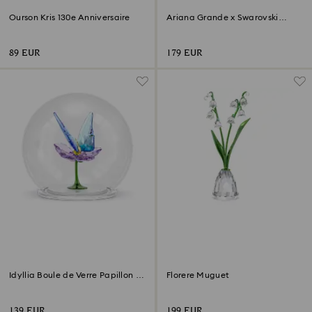
Ourson Kris 130e Anniversaire
‎Ariana Grande x Swarovski
Champignon et Papillon
89 EUR
179 EUR
Idyllia Boule de Verre Papillon et
Florere Muguet
Fleur
139 EUR
199 EUR