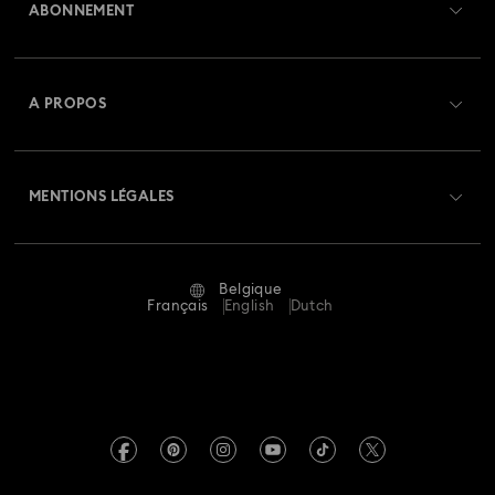
ABONNEMENT
État de la commande
Créer un compte
Solde de la carte cadeau
A PROPOS
Swarovski Club
Livraisons
À propos de Swarovski
Swarovski Crystal Society (SCS)
Retours et échanges
MENTIONS LÉGALES
Emploi & Carrières
Statut de réparation
Conditions D’Utilisation
Alumni Community
Belgique
Contactez-Nous
Conditions Générales
Français
English
Dutch
Pour les professionnels
Calculer votre taille
Politique De Confidentialité
Sitemap
Rechercher une boutique
Mention Légale
Swarovski Created Diamonds
Réservez un rendez-vous
Informations sur REACH
Kristallwelten