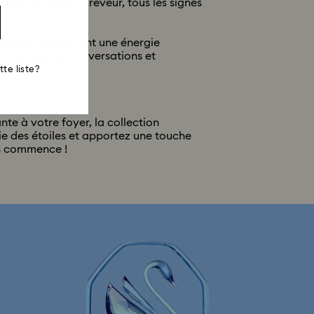
idèle ou Poisson rêveur, tous les signes
dégagent également une énergie
nteront les conversations et
te liste?
e à votre foyer, la collection
e des étoiles et apportez une touche
es commence !