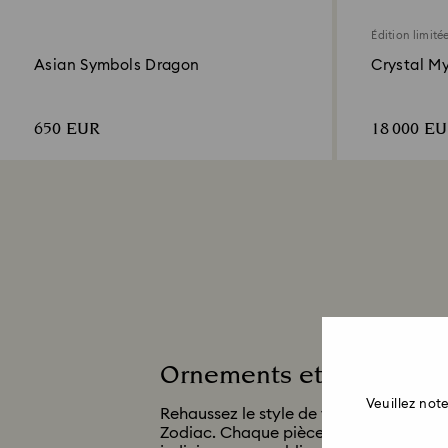
Édition limité
Asian Symbols Dragon
Crystal M
650 EUR
18 000 E
Ornements et décoratio
Veuillez no
Rehaussez le style de votre intérieur 
Zodiac. Chaque pièce de notre collect