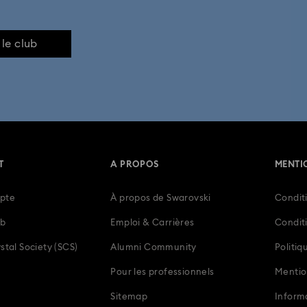
 le club
T
A PROPOS
MENTI
pte
À propos de Swarovski
Conditi
ub
Emploi & Carrières
Condit
stal Society (SCS)
Alumni Community
Politiq
Pour les professionnels
Mentio
Sitemap
Inform