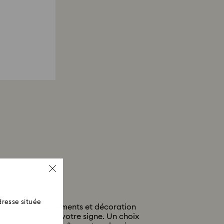
resse située
 collection d’ornements et décoration
ux l’essence de votre signe. Un choix