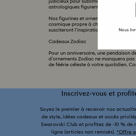
judicieux pour sublimer un intérieur ou
astrologiques figurent dans notre coll
Nos figurines et ornements reflétant 
cosmique propre à chacun. Agrémentez
susciteront l’inspiration.
Nous liv
Cadeaux Zodiac
Pour un anniversaire, une pendaison de
d’ornements Zodiac ne manquera pas d’
de féérie céleste à votre quotidien. 
Inscrivez-vous et profi
Soyez le premier à recevoir nos actualité
de style, idées cadeaux et accès privilé
Swarovski Club et profitez de -10 % de 
ligne (articles non remisés).
*Offre 