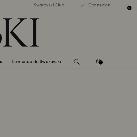
ison standard gratuite pour
Livraison standard gratuit
Swarovski Club
Connexion
mmande supérieure à 99 EUR
une commande supérieure à
0
s
Le monde de Swarovski
0