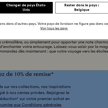
 combler un amateur d’astrologie. Bélier passionné, Taureau f
Changer de pays États-
Rester dans le pays :
ection Zodiac.
Unis
Belgique
les signes du zodiaque sont non seulement décoratifs, mais 
 votre espace de vie avec de somptueux emblèmes qui alime
rons dans d’autres pays. Votre pays de livraison ne figure pas dans cet
Voir tous les pays
 crémaillère, ou simplement pour apporter une note charmant
enchanter votre entourage. Laissez-vous saisir par la magi
Commandez dès maintenant : que votre voyage vers les étoil
tez de 10% de remise*
s sur nos collections, nos inspirations
gié à nos ventes privées. Rejoignez le
réduction* sur votre premier achat en
soumise aux Conditions générales