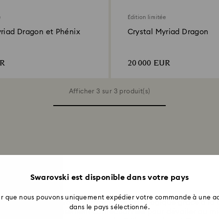
e
Édition limitée
yriad Dragon et Phénix
Crystal Myriad Dragon
UR
20 000 EUR
Afficher 3 sur 3 produit(s)
Swarovski est disponible dans votre pays
ns Zodiac
ter que nous pouvons uniquement expédier votre commande à une ad
tout en mettant en valeur votre signe astrologique grâce à la
dans le pays sélectionné.
ion a été minutieusement confectionnée pour dévoiler au mie