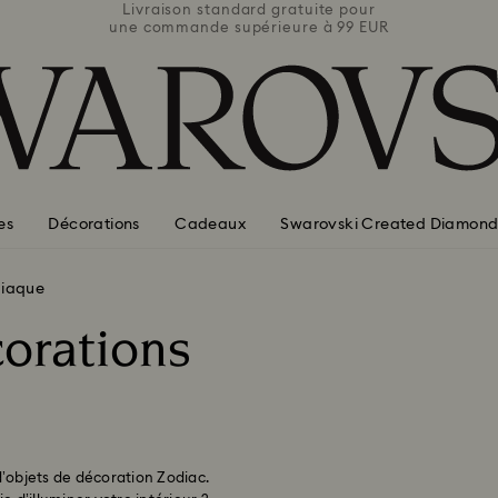
e pour
Livraison standard gratuite pour
Livra
 99 EUR
une commande supérieure à 99 EUR
une co
es
Décorations
Cadeaux
Swarovski Created Diamond
iaque
orations
d’objets de décoration Zodiac.