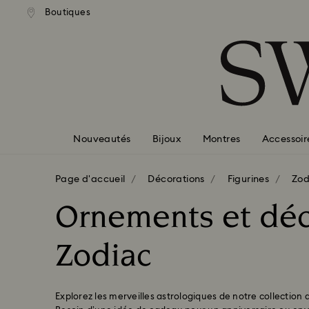
ison standard gratuite pour
Livraison standard gratuit
Boutiques
Accesskeys list
mmande supérieure à 99 EUR
une commande supérieure à
0 - Header
1 - Main content
2 - Footer
3 - Filter
4 - Search results
Nouveautés
Bijoux
Montres
Accessoir
Page d'accueil
Décorations
Figurines
Zod
Ornements et déc
Zodiac
Explorez les merveilles astrologiques de notre collection 