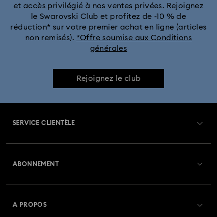
et accès privilégié à nos ventes privées. Rejoignez
le Swarovski Club et profitez de -10 % de
réduction* sur votre premier achat en ligne (articles
non remisés).
*Offre soumise aux Conditions
générales
Rejoignez le club
SERVICE CLIENTÈLE
Aperçu du service clientèle
ABONNEMENT
État de la commande
Créer un compte
Solde de la carte cadeau
A PROPOS
Swarovski Club