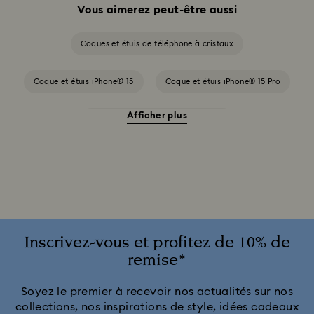
Vous aimerez peut-être aussi
Coques et étuis de téléphone à cristaux
Coque et étuis iPhone® 15
Coque et étuis iPhone® 15 Pro
Afficher plus
Coque et étuis iPhone® 15 Pro Max
Coques et étuis iPhone® 17 Pro
Coques et étuis pour iPhone® 17
Coques et étuis pour iPhone® 17 Pro Max
Inscrivez-vous et profitez de 10% de
remise*
Coques iPhone® 16 Pro
Coques iPhone® 16 Pro Max
Soyez le premier à recevoir nos actualités sur nos
collections, nos inspirations de style, idées cadeaux