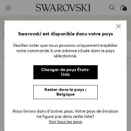
Accesskeys list
0
0 - Header
Coques iPhone® 16
1 - Main content
Trouvez la coque idéale pour votre iPhone® 16 parmi nos élégants modèles
2 - Footer
Swarovski est disponible dans votre pays
ornés...
Lire plus
3 - Filter
Veuillez noter que nous pouvons uniquement expédier
5 Résultats
Filtres
Trier selon
Filtres
votre commande à une adresse située dans le pays
Trier
4 - Search results
selon
sélectionné.
Changer de pays États-
Unis
Rester dans le pays :
Belgique
Nous livrons dans d’autres pays. Votre pays de livraison
ne figure pas dans cette liste?
Voir tous les pays
3 Couleurs
3 Couleurs