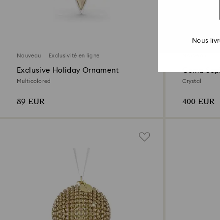
Nous liv
Nouveau
Exclusivité en ligne
Nouveau
Exclusive Holiday Ornament
Gema Sapi
Multicolored
Crystal
89 EUR
400 EUR