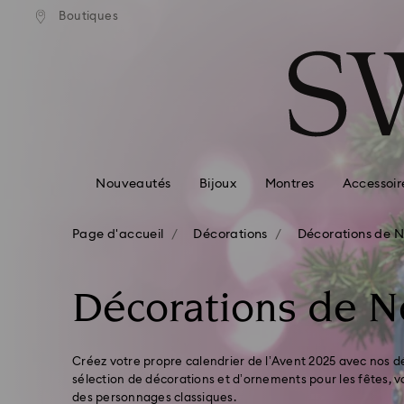
ison standard gratuite pour
Livraison standard gratuit
Boutiques
Accesskeys list
mmande supérieure à 99 EUR
une commande supérieure à
0 - Header
1 - Main content
2 - Footer
3 - Filter
4 - Search results
Nouveautés
Bijoux
Montres
Accessoir
Page d'accueil
Décorations
Décorations de N
Décorations de N
Créez votre propre calendrier de l’Avent 2025 avec nos d
sélection de décorations et d’ornements pour les fêtes, 
des personnages classiques.