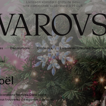
e pour
Livraison standard gratuite pour
Livra
 99 EUR
une commande supérieure à 99 EUR
une co
es
Décorations
Cadeaux
Swarovski Created Diamond
oël
oël
écorations festives. Dans notre
vous trouverez d’élégantes boules et