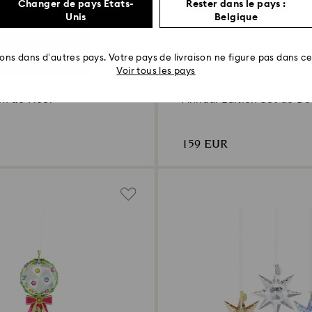
Changer de pays États-
Rester dans le pays :
Unis
Belgique
rons dans d’autres pays. Votre pays de livraison ne figure pas dans cet
Voir tous les pays
Nouveau
n de Noël
Annual Edition Set de Dé
2026
159 EUR