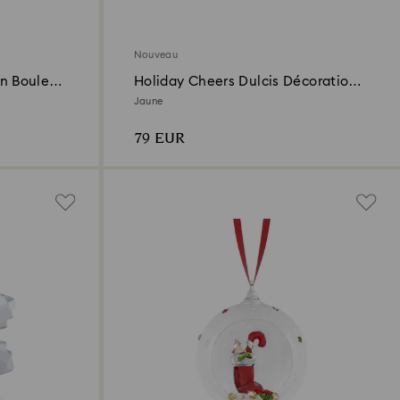
Nouveau
on Boule
Holiday Cheers Dulcis Décoration
Bonbon
Jaune
79 EUR