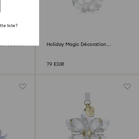
te liste?
corations
Holiday Magic Décoration
Couronne
79 EUR