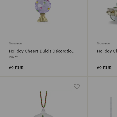
Nouveau
Nouveau
Holiday Cheers Dulcis Décoration
Holiday C
Bonbon
Annuelle 
Violet
69 EUR
69 EUR