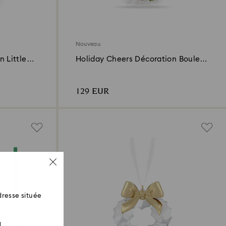
Nouveau
 Little
Holiday Cheers Décoration Boule
Chaussette et Sucre d’orge
129 EUR
resse située