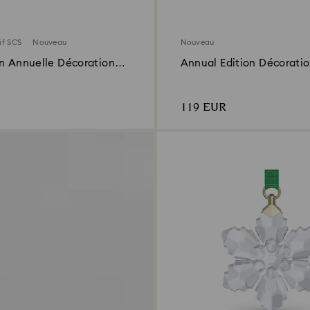
if SCS
Nouveau
Nouveau
on Annuelle Décoration
Annual Edition Décorati
6
2026
119 EUR