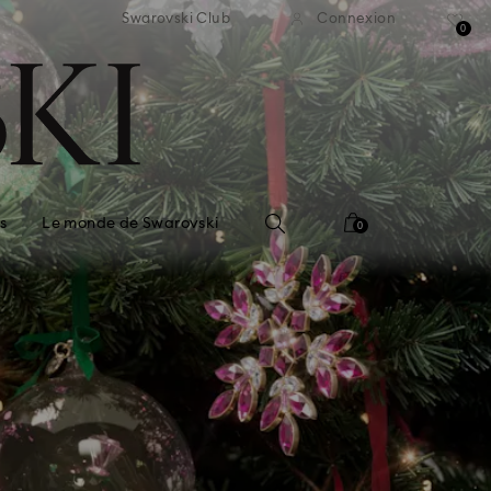
ison standard gratuite pour
Livraison standard gratuit
Swarovski Club
Connexion
mmande supérieure à 99 EUR
une commande supérieure à
0
s
Le monde de Swarovski
0