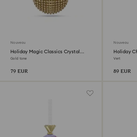
Nouveau
Nouveau
Holiday Magic Classics Crystal
Holiday C
Mesh Ball Ornament
Sucette
Gold tone
Vert
79 EUR
89 EUR