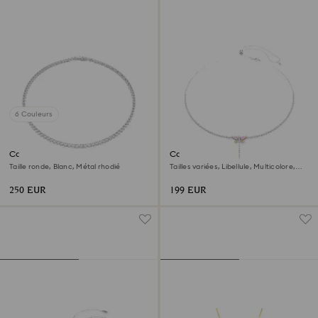
6 Couleurs
Collier Matrix Tennis
Collier en Y Ariana Grande x
Swarovski
Taille ronde, Blanc, Métal rhodié
Tailles variées, Libellule, Multicolore,
Métal rhodié
250 EUR
199 EUR