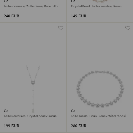
Collier Gema
Collier Constella
Tailles variées, Multicolore, Doré à l’or
Crystal Pearl, Tailles rondes, Blanc,
18 carats (750/1000)
Doré à l’or rose 18 carats (750/1000)
240 EUR
149 EUR
Collier en Y Ariana Grande x
Collier Ariana Grande x
Swarovski
Swarovski
Tailles diverses, Crystal pearl, Cœur,
Taille ronde, Fleur, Blanc, Métal rhodié
Blanc, Métal rhodié
199 EUR
280 EUR