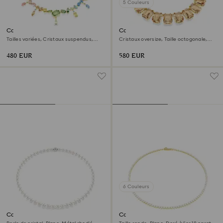
5 Couleurs
Collier Gema
Collier Millenia
Tailles variées, Cristaux suspendus,
Cristaux oversize, Taille octogonale,
Multicolore, Doré à l’or 18 carats
Caramel, Doré à l’or 18 carats
(750/1000)
(750/1000)
480 EUR
580 EUR
6 Couleurs
Collier Matrix
Collier Tennis Matrix