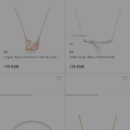
2 Couleurs
Nouveau
Collier Swan
Collier Matrix
Cygne, Rose, Doré à l’or rose 18 carats
Taille ronde, Blanc, Métal rhodié
(750/1000)
139 EUR
129 EUR