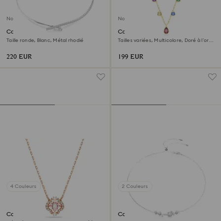
Nouveau
Nouveau
Collier Matrix
Collier Imber
Taille ronde, Blanc, Métal rhodié
Tailles variées, Multicolore, Doré à l’or
18 carats (750/1000)
220 EUR
199 EUR
4 Couleurs
2 Couleurs
Collier Una
Collier Constella