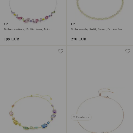
Collier Gema
Collier Una Angelic
Tailles variées, Multicolore, Métal
Taille ronde, Petit, Blanc, Doré à l’or
rhodié
18 carats (750/1000)
199 EUR
270 EUR
2 Couleurs