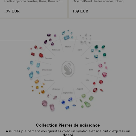
Trèfle à quatre feuilles, Rose, Doré à l’or
Crystal Pearl, Tailles rondes, Blanc,
rose 18 carats (750/1000)
Métal rhodié
139 EUR
139 EUR
Collection Pierres de naissance
Assumez pleinement vos qualités avec un symbole étincelant d’expression
de soi