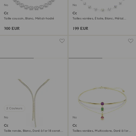
Nouveau
Nouveau
Collier Una Angelic
Collier Chroma
Taille coussin, Blanc, Métal rhodié
Tailles variées, Étoile, Blanc, Métal
rhodié
300 EUR
199 EUR
2 Couleurs
Nouveau
Nouveau
Collier en Y Matrix
Collier multi rangs Imber
Taille ronde, Blanc, Doré à l’or 18 carats
Tailles variées, Multicolore, Doré à l’or
(750/1000)
18 carats (750/1000)