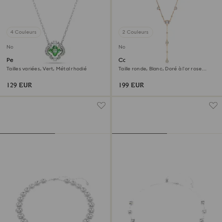
4 Couleurs
2 Couleurs
Nouveau
Nouveau
Pendentif Una Angelic
Collier en Y Imber
Tailles variées, Vert, Métal rhodié
Taille ronde, Blanc, Doré à l’or rose
18 carats (750/1000)
129 EUR
199 EUR