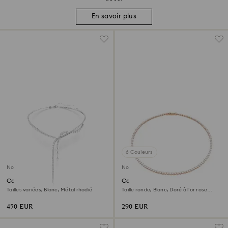
En savoir plus
6 Couleurs
Nouveau
Nouveau
Collier en Y Mesmera
Collier Tennis Matrix
Tailles variées, Blanc, Métal rhodié
Taille ronde, Blanc, Doré à l’or rose
18 carats (750/1000)
450 EUR
290 EUR