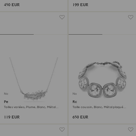
450 EUR
199 EUR
Nouveau
Nouveau
Pendentif Vienna
Ras-de-cou Una Angelic
Tailles variées, Plume, Blanc, Métal
Taille coussin, Blanc, Métal plaqué
rhodié
ruthénium
119 EUR
650 EUR