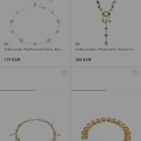
Collier Una Angelic
Collier en Y Gema
Taille ronde, Motifs double face, Blanc,
Tailles variées, Multicolore, Doré à l’or
Métal rhodié
18 carats (750/1000)
179 EUR
280 EUR