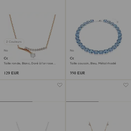
2 Couleurs
Nouveau
Nouveau
Collier Matrix
Collier Millenia
Taille ronde, Blanc, Doré à l’or rose
Taille coussin, Bleu, Métal rhodié
18 carats (750/1000)
129 EUR
350 EUR