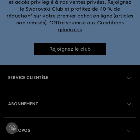
et accès privilégié à nos ventes privées. Rejoignez
le Swarovski Club et profitez de -10 % de
réduction* sur votre premier achat en ligne (articles
non remisés).
*Offre soumise aux Conditions
générales
Rejoignez le club
SERVICE CLIENTÈLE
Aperçu du service clientèle
ABONNEMENT
État de la commande
Créer un compte
Solde de la carte cadeau
A PROPOS
Swarovski Club
Livraisons