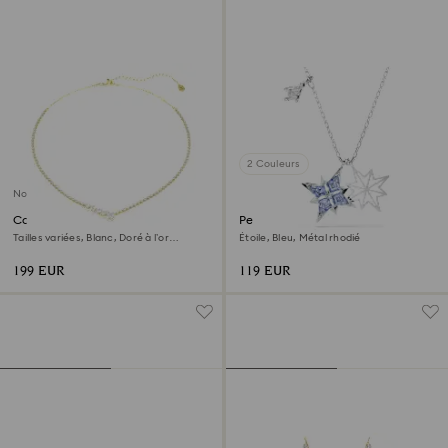
2 Couleurs
Nouveau
Collier Mesmera
Pendentif Symbolica
Tailles variées, Blanc, Doré à l’or
Étoile, Bleu, Métal rhodié
18 carats (750/1000)
199 EUR
119 EUR