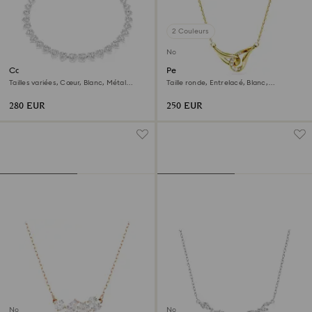
2 Couleurs
Nouveau
Collier Ariana Grande x
Pendentif Swarovski Classica
Swarovski
Tailles variées, Cœur, Blanc, Métal
Taille ronde, Entrelacé, Blanc,
rhodié
Argent 925, doré à l’or 18 carats
(750/1000)
280 EUR
250 EUR
Nouveau
Nouveau