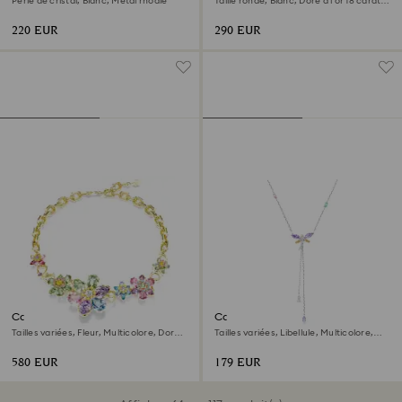
Perle de cristal, Blanc, Métal rhodié
Taille ronde, Blanc, Doré à l’or 18 carats
(750/1000)
220 EUR
290 EUR
Collier Idyllia
Collier en Y Ariana Grande x
Swarovski
Tailles variées, Fleur, Multicolore, Doré à
Tailles variées, Libellule, Multicolore,
l’or 18 carats (750/1000)
Métal rhodié
580 EUR
179 EUR