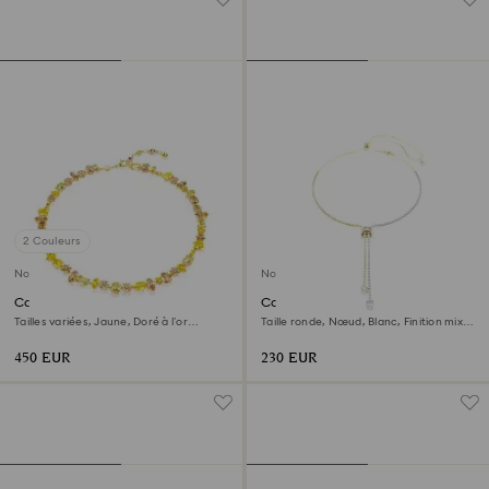
2 Couleurs
Nouveau
Nouveau
Collier Gema
Collier en Y Hyperbola
Tailles variées, Jaune, Doré à l’or
Taille ronde, Nœud, Blanc, Finition mix
18 carats (750/1000)
de métal
450 EUR
230 EUR