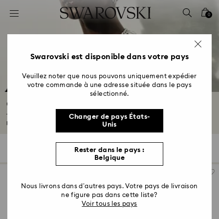
Accesskeys list
0
0 - Header
1 - Main content
2 - Footer
Swarovski est disponible dans votre pays
3 - Filter
Veuillez noter que nous pouvons uniquement expédier
votre commande à une adresse située dans le pays
4 - Search results
sélectionné.
Colliers
Trouvez votre nouveau favori quotidien avec notre collection de colliers
Changer de pays États-
pour...
Lire plus
Unis
117 Résultats
Filtres
Trier selon
Rester dans le pays :
Filtres
Trier
Belgique
selon
Nous livrons dans d’autres pays. Votre pays de livraison
ne figure pas dans cette liste?
Voir tous les pays