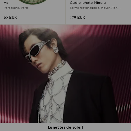
Assiette plate Signum
Cadre-photo Minera
Porcelaine, Verte
Forme rectangulaire, Moyen, Ton
argenté
65 EUR
179 EUR
Lunettes de soleil