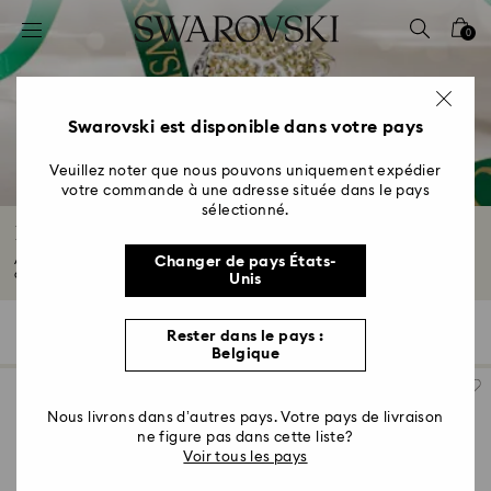
Accesskeys list
0
0 - Header
1 - Main content
2 - Footer
Swarovski est disponible dans votre pays
3 - Filter
Veuillez noter que nous pouvons uniquement expédier
votre commande à une adresse située dans le pays
4 - Search results
sélectionné.
Décorations d’intérieur
Ajoutez une touche d'émerveillement à votre maison grâce à nos accessoires
Changer de pays États-
de...
Lire plus
Unis
162 Résultats
Filtres
Trier selon
Rester dans le pays :
Filtres
Trier
Belgique
selon
Nous livrons dans d’autres pays. Votre pays de livraison
ne figure pas dans cette liste?
Voir tous les pays