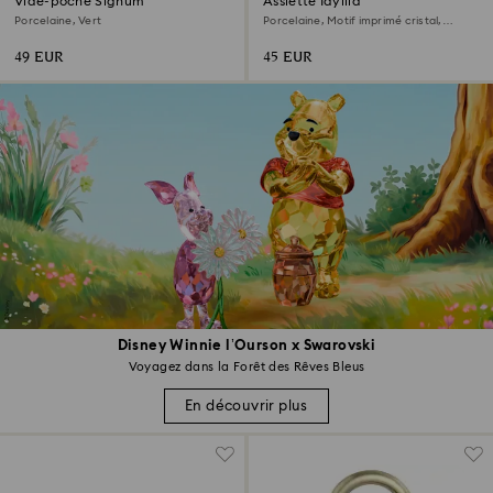
Vide-poche Signum
Assiette Idyllia
Porcelaine, Vert
Porcelaine, Motif imprimé cristal,
citron, Beige
49 EUR
45 EUR
Disney Winnie l’Ourson x Swarovski
Voyagez dans la Forêt des Rêves Bleus
En découvrir plus