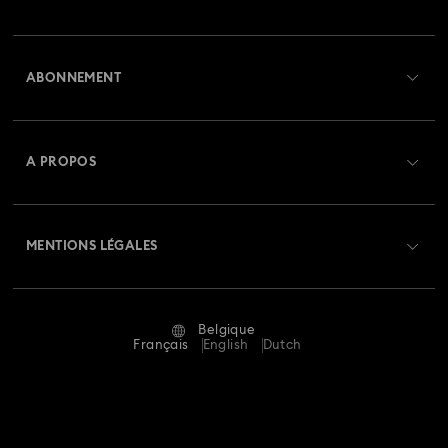
Aperçu du service clientèle
ABONNEMENT
État de la commande
Créer un compte
Solde de la carte cadeau
A PROPOS
Swarovski Club
Livraisons
À propos de Swarovski
Swarovski Crystal Society (SCS)
Retours et échanges
MENTIONS LÉGALES
Emploi & Carrières
Statut de réparation
Conditions D’Utilisation
Alumni Community
Belgique
Contactez-Nous
Conditions Générales
Français
English
Dutch
Pour les professionnels
Calculer votre taille
Politique De Confidentialité
Sitemap
Rechercher une boutique
Mention Légale