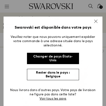
Accesskeys list
0
0 - Header
Porte-clés et bijoux de sac
1 - Main content
Imaginés pour faire rêver, nos porte-clés ornés de cristaux vont booster tes...
2 - Footer
Swarovski est disponible dans votre pays
Lire plus
3 - Filter
Veuillez noter que nous pouvons uniquement expédier
18 Résultats
Filtres
Trier selon
Filtres
votre commande à une adresse située dans le pays
Trier
4 - Search results
selon
sélectionné.
Changer de pays États-
Unis
Rester dans le pays :
Belgique
Nous livrons dans d’autres pays. Votre pays de livraison
ne figure pas dans cette liste?
Voir tous les pays