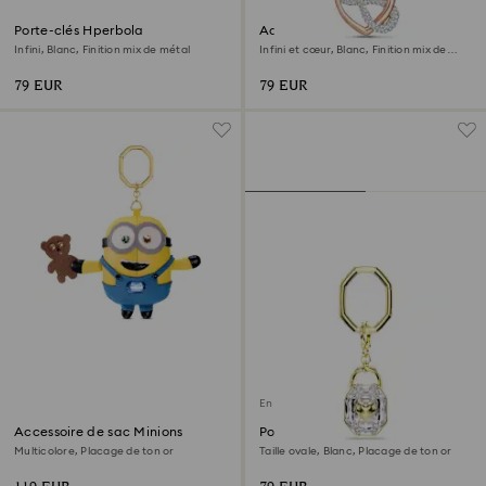
Porte-clés Hperbola
Accessoire de sac Infinite
Infini, Blanc, Finition mix de métal
Infini et cœur, Blanc, Finition mix de
métal
79 EUR
79 EUR
En rupture de stock
Accessoire de sac Minions
Porte-clés
Multicolore, Placage de ton or
Taille ovale, Blanc, Placage de ton or