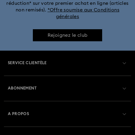
réduction* sur votre premier achat en ligne (articles
non remisés).
*Offre soumise aux Conditions
générales
Rejoignez le club
SERVICE CLIENTÈLE
Aperçu du service clientèle
ABONNEMENT
État de la commande
Créer un compte
Solde de la carte cadeau
A PROPOS
Swarovski Club
Livraisons
À propos de Swarovski
Swarovski Crystal Society (SCS)