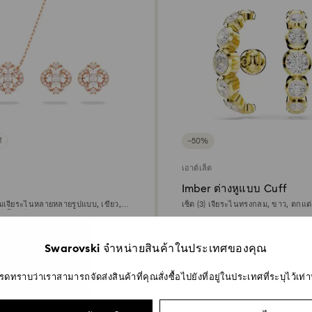
ี
−50%
เอาต์เล็ต
Imber ต่างหูแบบ Cuff
มเจียระไนหลายหลายรูปแบบ, เขียว,
เซ็ต (3) เจียระไนทรงกลม, ขาว, ตกแต
รสโกลด์ 18K
18K
3,145 ฿
,950 ฿
6,290 ฿
Swarovski จำหน่ายสินค้าในประเทศของคุณ
รดทราบว่าเราสามารถจัดส่งสินค้าที่คุณสั่งซื้อไปยังที่อยู่ในประเทศที่ระบุไว้เท่าน