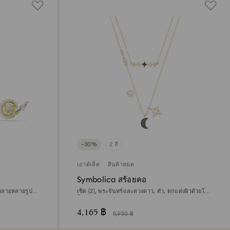
−30%
2 สี
เอาต์เล็ต
สินค้าหมด
Symbolica สร้อยคอ
นหลายหลายรูป
เซ็ต (2), พระจันทร์และดวงดาว, ดำ, ตกแต่งผิวด้วยโรส
องคำ 18K
โกลด์ 18K
4,165 ฿
5,950 ฿