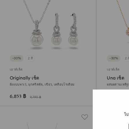
−30%
2 สี
−30%
2 ส
เอาต์เล็ต
เอาต์เล็ต
Originally เซ็ต
Una เซ็ต
ฝังแบบพาเว่, มุกคริสตัล, เขียว, เคลือบโรเดียม
ผสมผสานเหลี่ย
ตกแต่งผิวด้วยโ
6,853 ฿
4,865 ฿
9,790 ฿
6
โป