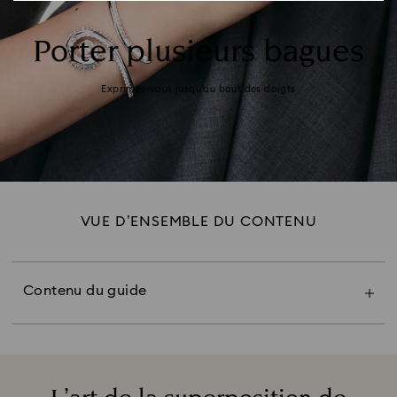
Porter plusieurs bagues
Exprimez-vous jusqu’au bout des doigts
Porter des bagues aux deux mains
VUE D’ENSEMBLE DU CONTENU
Superposer différents anneaux
Porter deux bagues à un doigt
Créer un contraste
Porter plusieurs bagues
Contenu du guide
Personnalisez votre style
Choisir les couleurs des bagues
Choisir les formes des bagues
Associer selon les occasions
Combiner les bagues superposables avec