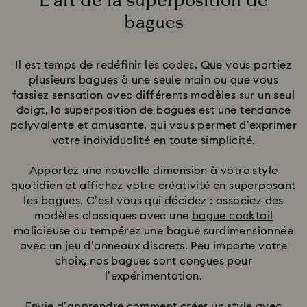
L’art de la superposition de
d’autres accessoires
bagues
Title:
Il est temps de redéfinir les codes. Que vous portiez
plusieurs bagues à une seule main ou que vous
fassiez sensation avec différents modèles sur un seul
doigt, la superposition de bagues est une tendance
polyvalente et amusante, qui vous permet d’exprimer
votre individualité en toute simplicité.
Apportez une nouvelle dimension à votre style
quotidien et affichez votre créativité en superposant
les bagues. C’est vous qui décidez : associez des
modèles classiques avec une
bague cocktail
malicieuse ou tempérez une bague surdimensionnée
avec un jeu d’anneaux discrets. Peu importe votre
choix, nos bagues sont conçues pour
l’expérimentation.
Envie d’apprendre comment créer un style avec