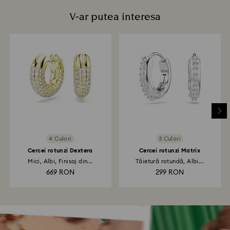
V-ar putea interesa
4 Culori
3 Culori
Cercei rotunzi Dextera
Cercei rotunzi Matrix
Mici, Albi, Finisaj din...
Tăietură rotundă, Albi...
669 RON
299 RON