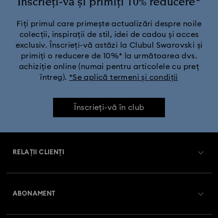
Înscrieți-vă și primiți 10% reducere*
Fiți primul care primește actualizări despre noile
colecții, inspirații de stil, idei de cadou și acces
exclusiv. Înscrieți-vă astăzi la Clubul Swarovski și
primiți o reducere de 10%* la următoarea dvs.
achiziție online (numai pentru articolele cu preț
întreg).
*Se aplică termeni și condiții
Înscrieți-vă în club
RELAȚII CLIENȚI
Prezentare serviciul relații cu clienții
ABONAMENT
Starea comenzii
Înregistrare