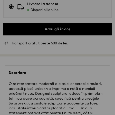
Livrare la adresa
Disponibil online
Adaugă în coș
Transport gratuit peste 500 de lei.
Livrare standard - GLS
Comenzile plasate de luni până vineri până la ora
Descriere
10:00 CET vor fi procesate și expediate în aceeași zi
lucrătoare.
Termen de livrare standard: 4 zile lucrătoare după
O reinterpretare modernă a clasicilor cercei circulari,
procesare și expediere
această piesă unisex va imprima o notă dinamică
Costul de expediere standard: RON 30
oricărei ținute. Designul sculptural aduce în prim-plan
Livrare standard gratuită peste: RON 500
tehnica pavé consacrată, specifică pentru creațiile
Swarovski, cu cristale sclipitoare acoperite cu folie,
încrustate într-un cadru placat cu rodiu. Un duo
Livrare expres -
FedEx
statement potrivit atât pentru ținute de zi, cât și