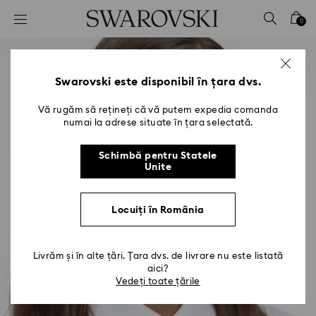
Accesskeys list
0
0 - Antet
1 - Conținut principal
2 - Subsol
Swarovski este disponibil în țara dvs.
Vă rugăm să rețineți că vă putem expedia comanda
numai la adrese situate în țara selectată.
Schimbă pentru Statele
Unite
Locuiți în România
Livrăm și în alte țări. Țara dvs. de livrare nu este listată
aici?
Vedeți toate țările