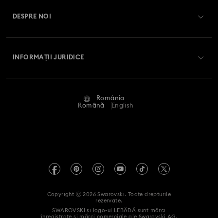
Soldul cardului cadou
DESPRE NOI
Club Swarovski
Livrare
Despre Swarovski
Swarovski Crystal Society (SCS)
Retur și schimb
INFORMAȚII JURIDICE
Angajări și carieră
Stare reparație
Condiții de utilizare
Alumni Community
România
Contactați-ne
Termeni și condiții
Română
English
Pentru profesioniști
Ghid de mărimi
Politica de confidențialitate
Harta site-ului
Instrument de găsire a magazinelor
Imprimare
Swarovski Created Diamonds
Informații REACH
Kristallwelten
Copyright ⓒ 2026 Swarovski. Toate drepturile
Declarație de accesibilitate
rezervate.
Code of Conduct & Policies
SWAROVSKI și logo-ul LEBĂDĂ sunt mărci
înregistrate și mărci comerciale ale Swarovski AG.