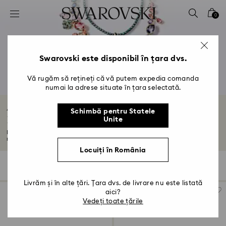
Accesskeys list
0
0 - Antet
1 - Conținut principal
2 - Subsol
Swarovski este disponibil în țara dvs.
3 - Filtrare
Vă rugăm să rețineți că vă putem expedia comanda
numai la adrese situate în țara selectată.
4 - Rezultatele căutării
Amulete Fructe, Amulete Animale, Amulete
Schimbă pentru Statele
Lacăt & Mai Mult
Unite
Personalizează-ți bijuteriile preferate cu amuletele Swarovski. Colecția
noastră...
Citiți mai multe
Locuiți în România
21 Results
Filtre
Sortare după
Filtre
Sortare
după
Livrăm și în alte țări. Țara dvs. de livrare nu este listată
aici?
Vedeți toate țările