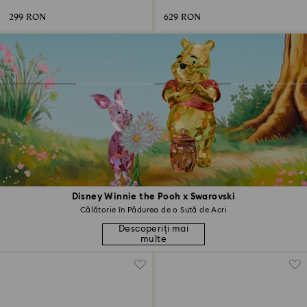
Placat cu rodiu
din aur de 18k
299 RON
629 RON
Disney Winnie the Pooh x Swarovski
Călătorie în Pădurea de o Sută de Acri
Descoperiți mai
multe