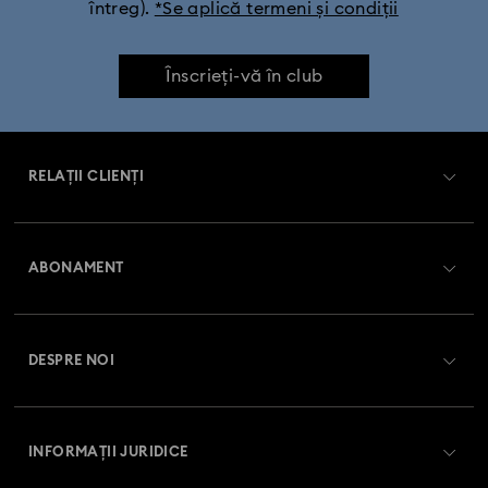
întreg).
*Se aplică termeni și condiții
Înscrieți-vă în club
RELAȚII CLIENȚI
Prezentare serviciul relații cu clienții
ABONAMENT
Starea comenzii
Înregistrare
Soldul cardului cadou
DESPRE NOI
Club Swarovski
Livrare
Despre Swarovski
Swarovski Crystal Society (SCS)
Retur și schimb
INFORMAȚII JURIDICE
Angajări și carieră