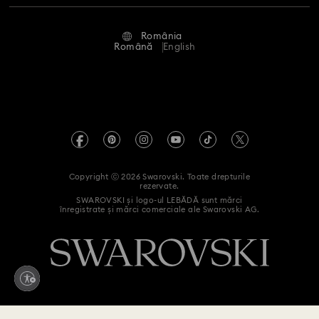
Stare reparație
Condiții de utilizare
Alumni Community
România
Contactați-ne
Termeni și condiții
Română
English
Pentru profesioniști
Ghid de mărimi
Politica de confidențialitate
Harta site-ului
Instrument de găsire a magazinelor
Imprimare
Swarovski Created Diamonds
Informații REACH
Kristallwelten
Copyright ⓒ 2026 Swarovski. Toate drepturile
Declarație de accesibilitate
rezervate.
Code of Conduct & Policies
SWAROVSKI și logo-ul LEBĂDĂ sunt mărci
înregistrate și mărci comerciale ale Swarovski AG.
Declarație de consimțământ privind prelucrarea datelor cu
caracter personal
Retrageți-vă din contract aici