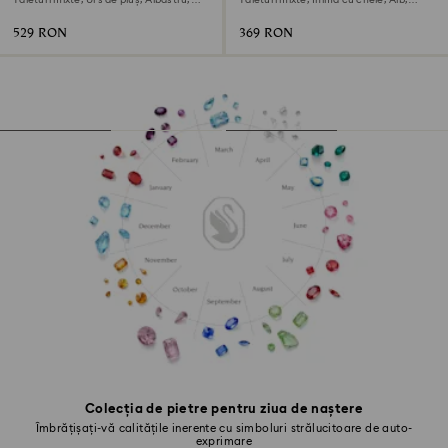
Tăieturi mixte, Urs de pluș, Albastru,
Tăieturi mixte, Inimă cu cheie, Alb,
Placat cu rodiu
Finisaj din aur de 18k
529 RON
369 RON
Colecția de pietre pentru ziua de naștere
Îmbrățișați-vă calitățile inerente cu simboluri strălucitoare de auto-
exprimare