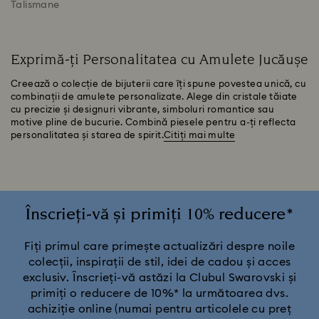
Talismane
Exprimă-ți Personalitatea cu Amulete Jucăușe
Creează o colecție de bijuterii care îți spune povestea unică, cu
combinații de amulete personalizate. Alege din cristale tăiate
cu precizie și designuri vibrante, simboluri romantice sau
motive pline de bucurie. Combină piesele pentru a-ți reflecta
personalitatea și starea de spirit.
Citiți mai multe
Înscrieți-vă și primiți 10% reducere*
Fiți primul care primește actualizări despre noile
colecții, inspirații de stil, idei de cadou și acces
exclusiv. Înscrieți-vă astăzi la Clubul Swarovski și
primiți o reducere de 10%* la următoarea dvs.
achiziție online (numai pentru articolele cu preț