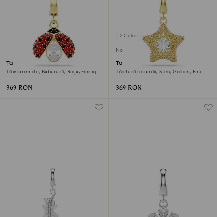
2 Culori
Nou
Talisman Idyllia
Talisman Sublima
Tăieturi mixte, Buburuză, Roșu, Finisaj
Tăietură rotundă, Stea, Galben, Finisaj
din aur de 18k
din aur de 18k
369 RON
369 RON