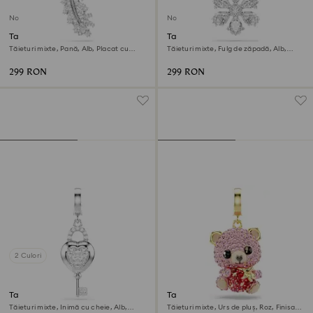
Nou
Nou
Talisman Vienna
Talisman Idyllia
Tăieturi mixte, Pană, Alb, Placat cu
Tăieturi mixte, Fulg de zăpadă, Alb,
rodiu
Placat cu rodiu
299 RON
299 RON
2 Culori
Talisman Idyllia
Talisman Idyllia
Tăieturi mixte, Inimă cu cheie, Alb,
Tăieturi mixte, Urs de pluș, Roz, Finisaj