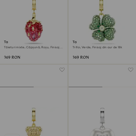
Talisman Idyllia
Talisman Idyllia
Tăieturi mixte, Căpșună, Roșu, Finisaj
Trifoi, Verde, Finisaj din aur de 18k
din aur de 18k
369 RON
369 RON