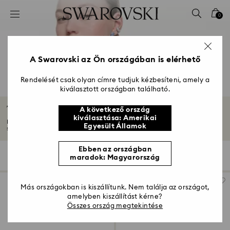
Hozzáférési-kulcs lista
0
0 - Fejléc
1 – Fő tartalom
2 - Lábléc
A Swarovski az Ön országában is elérhető
3 – Szűrés
Rendelését csak olyan címre tudjuk kézbesíteni, amely a
kiválasztott országban található.
4 - keresési találat
Teniszkarkötők
A következő ország
kiválasztása: Amerikai
Ikonikus teniszkarkötőink az időtlen eleganciát testesítik meg. Egyetlen
Egyesült Államok
szálra...
Mutasson többet
Ebben az országban
31 Találat
szűrő
Rendezési szempont
maradok: Magyarország
szűrő
Rendezési
szempont
Más országokban is kiszállítunk. Nem találja az országot,
amelyben kiszállítást kérne?
Összes ország megtekintése