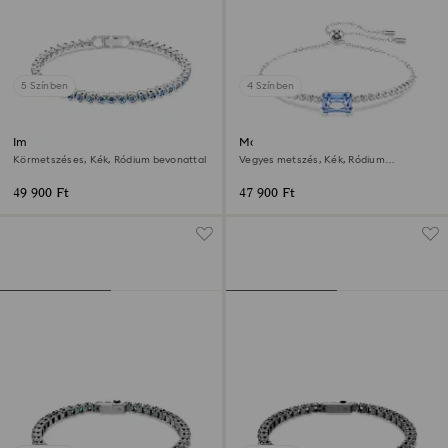
5 Színben
4 Színben
Imber Emily Tennis karkötő
Matrix karkötő
Körmetszéses, Kék, Ródium bevonattal
Vegyes metszés, Kék, Ródium
bevonattal
49 900 Ft
47 900 Ft