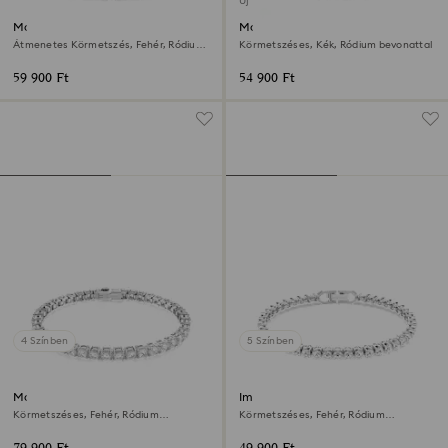
Új
Matrix karkötő
Matrix karkötő
Átmenetes Körmetszés, Fehér, Ródium
Körmetszéses, Kék, Ródium bevonattal
bevonattal
59 900 Ft
54 900 Ft
4 Színben
5 Színben
Matrix Tennis karkötő
Imber Emily Tennis karkötő
Körmetszéses, Fehér, Ródium
Körmetszéses, Fehér, Ródium
bevonattal
bevonattal