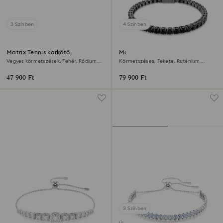
3 Színben
4 Színben
Matrix Tennis karkötő
Matrix Tennis karkötő
Vegyes körmetszések, Fehér, Ródium
Körmetszéses, Fekete, Ruténium
bevonattal
bevonattal
47 900 Ft
79 900 Ft
3 Színben