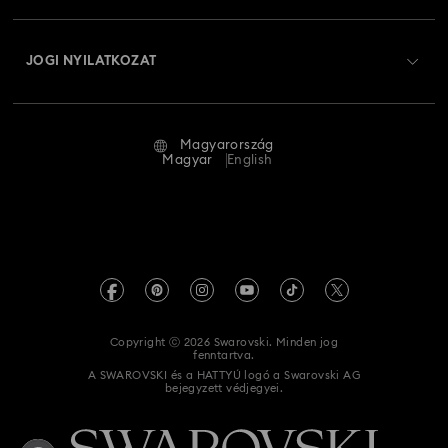
Szállítás
A Swarovski bemutatása
Swarovski Crystal Society (SCS)
Visszaküldés és csere
JOGI NYILATKOZAT
Állás és karrier
Javítás állapota
Általános feltételek
Alumni Community
Magyarország
Kapcsolat
Általános feltételek
Magyar
English
Szakembereknek
Mérettáblázat
Adatvédelmi szabályzat
Oldaltérkép
Üzletkereső
Impresszum
Swarovski Created Diamonds
REACH-tájékoztató
Kristallwelten
Copyright ⓒ 2026 Swarovski. Minden jog
Akadálymentességi nyilatkozat
fenntartva.
Code of Conduct & Policies
A SWAROVSKI és a HATTYÚ logó a Swarovski AG
bejegyzett védjegyei.
Adatvédelmi beleegyezési nyilatkozat