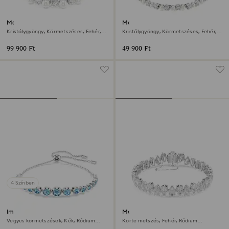
Matrix Tennis karkötő
Matrix karkötő
Kristálygyöngy, Körmetszéses, Fehér,
Kristálygyöngy, Körmetszéses, Fehér,
Ródium bevonattal
Ródium bevonattal
99 900 Ft
49 900 Ft
4 Színben
Imber karkötő
Matrix Tennis karkötő
Vegyes körmetszések, Kék, Ródium
Körte metszés, Fehér, Ródium
bevonattal
bevonattal