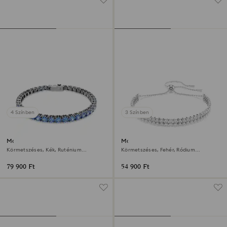
4 Színben
3 Színben
Matrix Tennis karkötő
Matrix karkötő
Körmetszéses, Kék, Ruténium
Körmetszéses, Fehér, Ródium
bevonattal
bevonattal
79 900 Ft
54 900 Ft