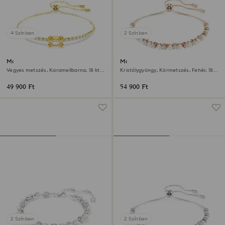
4 Színben
2 Színben
Matrix Tennis karkötő
Matrix karkötő
Vegyes metszés, Karamellbarna, 18 kt-
Kristálygyöngy, Körmetszés, Fehér, 18
os aranybevonat
kt-os rózsaarany bevonat
49 900 Ft
54 900 Ft
2 Színben
2 Színben