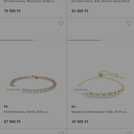
Körmetszéses, Rózsaszín, Ródium
Körmetszéses, Kék, Ródium bevonattal
bevonattal
79 900 Ft
94 900 Ft
4 Színben
4 Színben
Matrix Tennis karkötő
Imber karkötő
Körmetszéses, Fehér, 18 kt-os
Vegyes körmetszések, Fehér, 18 kt-os
rózsaarany bevonat
aranybevonat
87 900 Ft
49 900 Ft