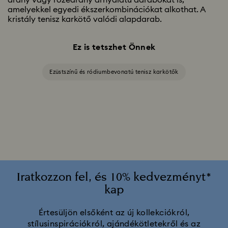
arany vagy rozéarany árnyalatú darabokat is,
amelyekkel egyedi ékszerkombinációkat alkothat. A
kristály tenisz karkötő valódi alapdarab.
Ez is tetszhet Önnek
Ezüstszínű és ródiumbevonatú tenisz karkötők
Iratkozzon fel, és 10% kedvezményt*
kap
Értesüljön elsőként az új kollekciókról,
stílusinspirációkról, ajándékötletekről és az