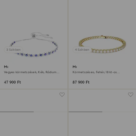
3 Színben
4 Színben
Matrix Tennis karkötő
Matrix Tennis karkötő
Vegyes körmetszések, Kék, Ródium
Körmetszéses, Fehér, 18 kt-os
bevonattal
aranybevonat
47 900 Ft
87 900 Ft