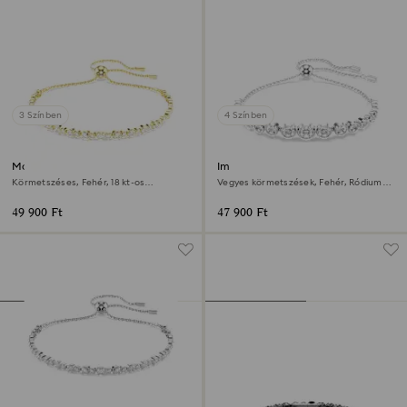
3 Színben
4 Színben
Matrix karkötő
Imber karkötő
Körmetszéses, Fehér, 18 kt-os
Vegyes körmetszések, Fehér, Ródium
aranybevonat
bevonattal
49 900 Ft
47 900 Ft