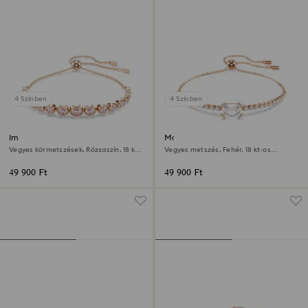
4 Színben
4 Színben
Imber karkötő
Matrix karkötő
Vegyes körmetszések, Rózsaszín, 18 kt-
Vegyes metszés, Fehér, 18 kt-os
os rózsaarany bevonat
rózsaarany bevonat
49 900 Ft
49 900 Ft