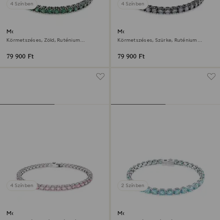
4 Színben
4 Színben
Matrix Tennis karkötő
Matrix Tennis karkötő
Körmetszéses, Zöld, Ruténium
Körmetszéses, Szürke, Ruténium
bevonattal
bevonattal
79 900 Ft
79 900 Ft
4 Színben
2 Színben
Matrix Tennis karkötő
Matrix Tennis karkötő