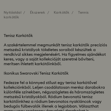
Nyitóoldal
Ékszerek
Karkötők
Tennis
karkötők
Tenisz Karkötők
A szakértelemmel megmunkált tenisz karkötők precíziós
metszésű kristályok tökéletes soraiból készültek a
rendkívül sikkes megjelenésért. Ha figyelmes ajándékot
keres, vagy a saját kollekcióját szeretné bővíteni,
merítsen ihletett karkötőinkből.
Ikonikus Swarovski Tenisz Karkötők
Fedezze fel a könnyed stílust egy tenisz karkötővel
kollekciónkból. Leljen csodálatosan merész darabokra
különféle színekben, négyszögletes és háromszögletes
metszésű kristályokból. Ródium bevonatú tenisz
karkötőinkhez a ródium bevonatos nyakláncok vagy
bedugós fülbevalók illenek a legjobban. Választhat