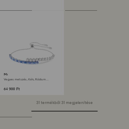
Matrix karkötő
Vegyes metszés, Kék, Ródium
bevonattal
64 900 Ft
31 termékből 31 megjelenítése