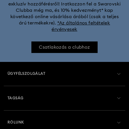
exkluzív hozzáférésről! Iratkozzon fel a Swarovski
Clubba még ma, és 10% kedvezményt* kap
következő online vásárlása árából (csak a teljes
árú termékekre).
*Az általános feltételek
érvényesek
Csatlakozás a clubhoz
ÜGYFÉLSZOLGÁLAT
Ügyfélszolgálat áttekintés
TAGSÁG
Rendelési állapot
Regisztráció
Ajándékkártya egyenleg
RÓLUNK
Swarovski Club