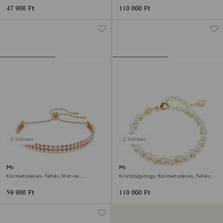
47 900 Ft
110 000 Ft
3 Színben
2 Színben
Matrix Tennis karkötő
Matrix Tennis karkötő
Körmetszéses, Fehér, 18 kt-os
Kristálygyöngy, Körmetszéses, Fehér,
rózsaarany bevonat
18 kt-os aranybevonat
59 900 Ft
110 000 Ft