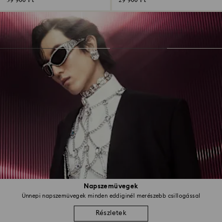
39 900 Ft
29 900 Ft
Napszemüvegek
Ünnepi napszemüvegek minden eddiginél merészebb csillogással
Részletek