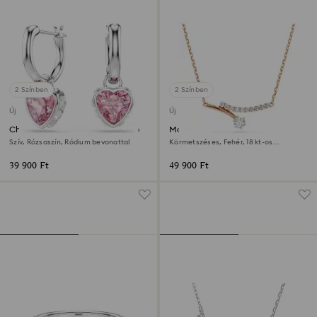
2 Színben
2 Színben
Új
Új
Chroma csepp alakú fülbevaló
Matrix nyaklánc
Szív, Rózsaszín, Ródium bevonattal
Körmetszéses, Fehér, 18 kt-os
rózsaarany bevonat
39 900 Ft
49 900 Ft