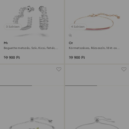
3 Színben
4 Színben
Új
Matrix karika fülbevaló
Only karkötő
Baguette metszés, Szív, Kicsi, Fehér,
Körmetszéses, Rózsaszín, 18 kt-os
Ródium bevonattal
rózsaarany bevonat
59 900 Ft
39 900 Ft