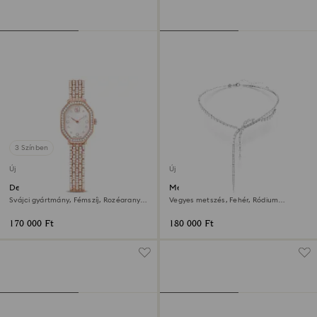
3 Színben
Új
Új
Dextera octagon óra
Mesmera Y-nyaklánc
Svájci gyártmány, Fémszíj, Rozéarany
Vegyes metszés, Fehér, Ródium
árnyalat, Rózsaarany árnyalatú felület
bevonattal
170 000 Ft
180 000 Ft