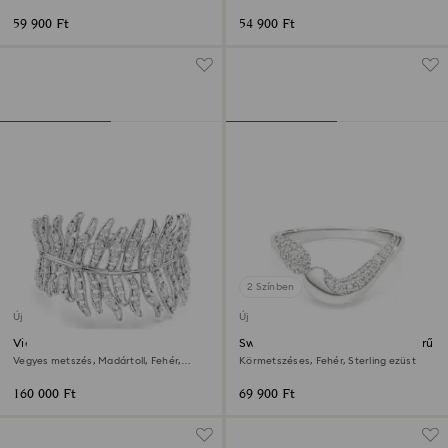
rózsaarany bevonat
Fehér, Ródium bevonattal
59 900 Ft
54 900 Ft
2 Színben
Új
Új
Vienna karkötő
Swarovski Classica nyitott gyűrű
Vegyes metszés, Madártoll, Fehér,
Körmetszéses, Fehér, Sterling ezüst
Ródium bevonattal
160 000 Ft
69 900 Ft