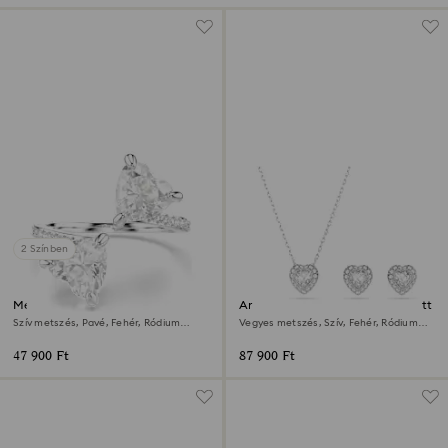
2 Színben
Mesmera nyitott gyűrű
Ariana Grande x Swarovski szett
Szív metszés, Pavé, Fehér, Ródium
Vegyes metszés, Szív, Fehér, Ródium
bevonattal
bevonattal
47 900 Ft
87 900 Ft