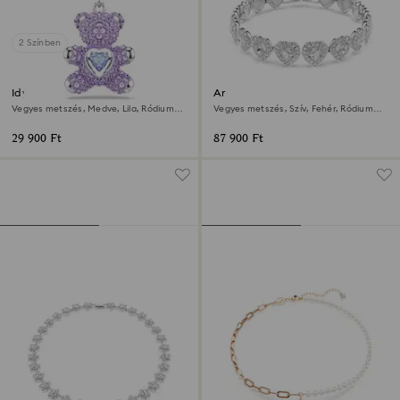
2 Színben
Idyllia dísz
Ariana Grande x Swarovski
karkötő
Vegyes metszés, Medve, Lila, Ródium
Vegyes metszés, Szív, Fehér, Ródium
bevonattal
bevonattal
29 900 Ft
87 900 Ft