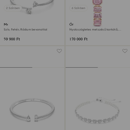
2 Színben
6 Színben
Mesmera karperec
Óra
Szív, Fehér, Ródium bevonattal
Nyolcszögletes metszésű karkötő,
Rózsaszín, Rózsaarany árnyalatú felület
59 900 Ft
170 000 Ft