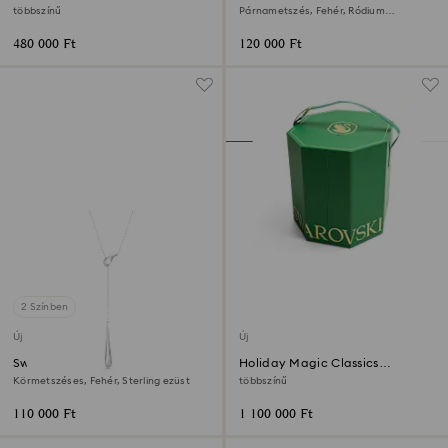
2026
többszínű
Párnametszés, Fehér, Ródium
bevonattal
480 000 Ft
120 000 Ft
2 Színben
Új
Új
Swarovski Classica Y-medál
Holiday Magic Classics
Karácsonyfadísz szett
Körmetszéses, Fehér, Sterling ezüst
többszínű
110 000 Ft
1 100 000 Ft