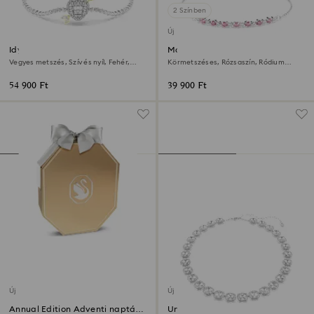
2 Színben
Új
Idyllia karkötő
Matrix karkötő
Vegyes metszés, Szív és nyíl, Fehér,
Körmetszéses, Rózsaszín, Ródium
Ródium bevonattal
bevonattal
54 900 Ft
39 900 Ft
Új
Új
Annual Edition Adventi naptár
Una Angelic nyaklánc