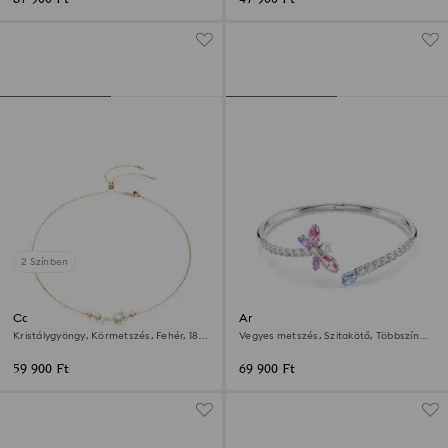
2 Színben
Constella nyaklánc
Ariana Grande x Swarovski
karperec
Kristálygyöngy, Körmetszés, Fehér, 18
Vegyes metszés, Szitakötő, Többszínű,
kt-os rózsaarany bevonat
Ródium bevonattal
59 900 Ft
69 900 Ft