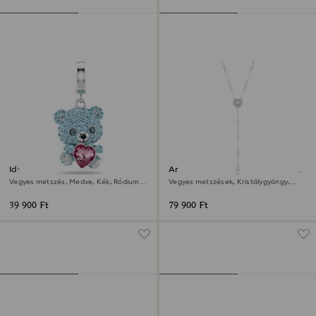
Idyllia dísz
Ariana Grande x Swarovski Y-
nyaklánc
Vegyes metszés, Medve, Kék, Ródium
Vegyes metszések, Kristálygyöngy,
bevonattal
Szív, Fehér, Ródium bevonattal
39 900 Ft
79 900 Ft