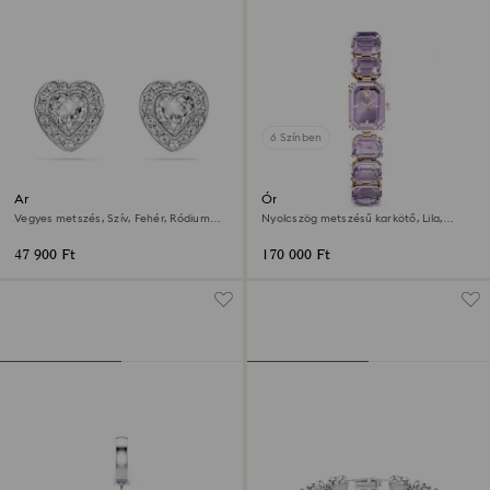
6 Színben
Ariana Grande x Swarovski
Óra
bedugós fülbevaló
Vegyes metszés, Szív, Fehér, Ródium
Nyolcszög metszésű karkötő, Lila,
bevonattal
Pezsgő arany árnyalatú felület
47 900 Ft
170 000 Ft