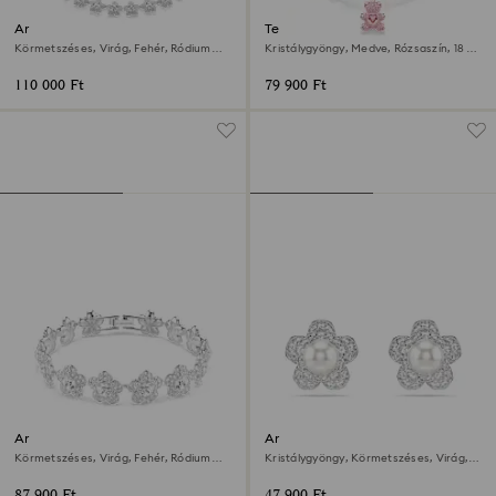
Ariana Grande x Swarovski
Teddy medál
nyaklánc
Körmetszéses, Virág, Fehér, Ródium
Kristálygyöngy, Medve, Rózsaszín, 18 kt-
bevonattal
os rózsaarany bevonat
110 000 Ft
79 900 Ft
Ariana Grande x Swarovski
Ariana Grande x Swarovski
karkötő
bedugós fülbevaló
Körmetszéses, Virág, Fehér, Ródium
Kristálygyöngy, Körmetszéses, Virág,
bevonattal
Fehér, Ródium bevonattal
87 900 Ft
47 900 Ft