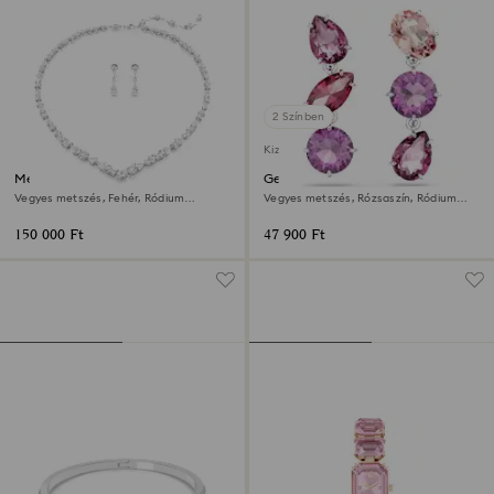
2 Színben
Kizárólag online elérhető
Mesmera szett
Gema csepp alakú fülbevaló
Vegyes metszés, Fehér, Ródium
Vegyes metszés, Rózsaszín, Ródium
bevonattal
bevonattal
150 000 Ft
47 900 Ft