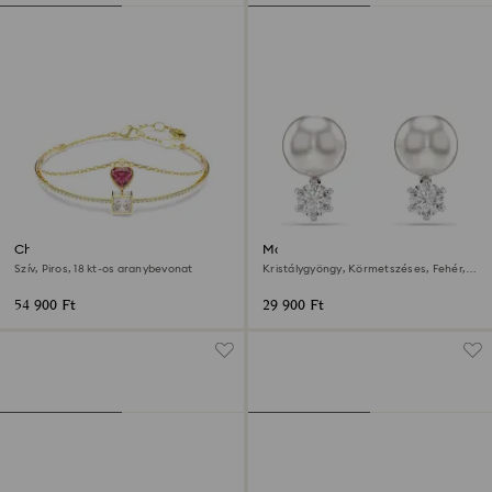
Chroma karperec
Matrix bedugós fülbevaló
Szív, Piros, 18 kt-os aranybevonat
Kristálygyöngy, Körmetszéses, Fehér,
Ródium bevonattal
54 900 Ft
29 900 Ft