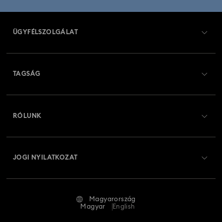
Fekete Párduc figura és ékszer kollekció
Florere kollekció
ÜGYFÉLSZOLGÁLAT
Gema kollekció
Harmonia kollekció
Ügyfélszolgálat áttekintés
Holiday Cheers kollekció
Holiday Magic kollekció
TAGSÁG
Rendelési állapot
Hulk figura és ékszer kollekció
Hyperbola kollekció
Regisztráció
Ajándékkártya egyenleg
RÓLUNK
Idyllia Lilia kollekció
Idyllia kollekció
Swarovski Club
Szállítás
A Swarovski bemutatása
Imber kollekció
Lucent kollekció
Luna kollekció
Swarovski Crystal Society (SCS)
Visszaküldés és csere
JOGI NYILATKOZAT
Állás és karrier
Marvel Kapitány figura és ékszer kollekció
Javítás állapota
Általános feltételek
Alumni Community
Marvel-figurák és -kiegészítők kollekciója
Magyarország
Kapcsolat
Általános feltételek
Magyar
English
Szakembereknek