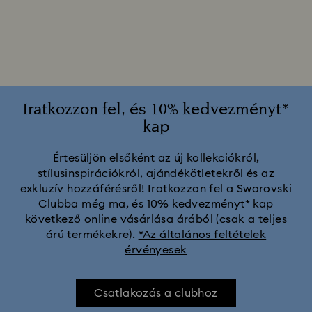
2025-2026-es éves kiadású díszek
A Swarovski Stilla kollekció
A Vienna kollekció
Alice Csodaországban kollekció
Iratkozzon fel, és 10% kedvezményt*
kap
Ariana Grande x Swarovski kapszulakollekció
Értesüljön elsőként az új kollekciókról,
stílusinspirációkról, ajándékötletekről és az
Chroma kollekció
Constella kollekció
exkluzív hozzáférésről! Iratkozzon fel a Swarovski
Clubba még ma, és 10% kedvezményt* kap
Curiosa kollekció
Dextera kollekció
következő online vásárlása árából (csak a teljes
árú termékekre).
*Az általános feltételek
érvényesek
Disney Classics kollekció
Disney karakterek és Disney ajándékok
Dulcis Kollekció
Csatlakozás a clubhoz