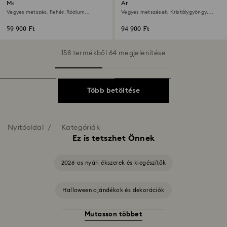
Mesmera karperec
Ariana Grande x Swarovski
choker nyaklánc
Vegyes metszés, Fehér, Ródium
Vegyes metszések, Kristálygyöngy,
bevonattal
Szív, Fehér, Ródium bevonattal
59 900 Ft
94 900 Ft
158 termékből 64 megjelenítése
Több betöltése
Nyitóoldal
Kategóriák
Ez is tetszhet Önnek
2026-os nyári ékszerek és kiegészítők
Halloween ajándékok és dekorációk
Mutasson többet
20. házassági évfordulós ajándékok