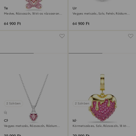
Teddy medál
Una Angelic motívumos gyűrű
Medve, Rózsaszín, 18 kt-os rózsaarany
Vegyes metszés, Szív, Fehér, Ródium
bevonat
bevonattal
64 900 Ft
64 900 Ft
2 Színben
2 Színben
Új
Chroma medál
Idyllia charm
Vegyes metszés, Rózsaszín, Ródium
Körmetszéses, Szív, Rózsaszín, 18 kt-os
bevonattal
aranybevonat