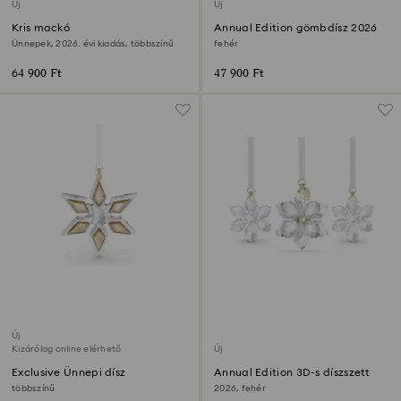
Új
Új
Kris mackó
Annual Edition gömbdísz 2026
Ünnepek, 2026. évi kiadás, többszínű
fehér
64 900 Ft
47 900 Ft
Új
Kizárólag online elérhető
Új
Exclusive Ünnepi dísz
Annual Edition 3D-s díszszett
többszínű
2026, fehér