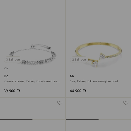
3 Színben
2 Színben
Kizárólag online elérhető
Dextera karkötő
Mesmera karperec
Körmetszéses, Fehér, Rozsdamentes
Szív, Fehér, 18 kt-os aranybevonat
acél
39 900 Ft
64 900 Ft