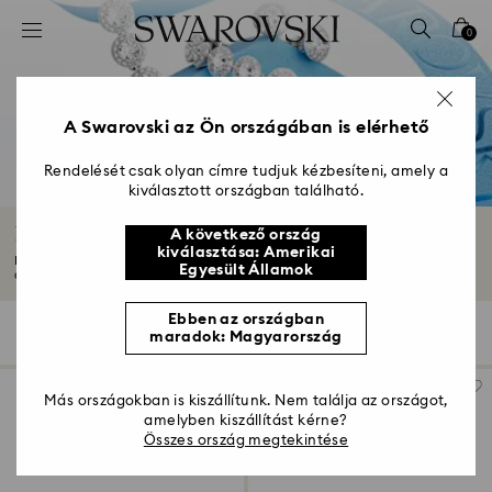
Hozzáférési-kulcs lista
0
0 - Fejléc
1 – Fő tartalom
2 - Lábléc
A Swarovski az Ön országában is elérhető
3 – Szűrés
Rendelését csak olyan címre tudjuk kézbesíteni, amely a
kiválasztott országban található.
4 - keresési találat
Romantikus ajándékok
A következő ország
kiválasztása: Amerikai
Mutassa meg romantikus ajándékaink kollekciójával, hogy mennyire törődik
Egyesült Államok
a szeretett...
Mutasson többet
Ebben az országban
158 Találat
szűrő
Rendezési szempont
maradok: Magyarország
szűrő
Rendezési
szempont
Más országokban is kiszállítunk. Nem találja az országot,
amelyben kiszállítást kérne?
Összes ország megtekintése