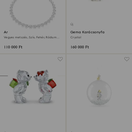
Új
Ariana Grande x Swarovski
Gema Karácsonyfa
nyaklánc
Vegyes metszés, Szív, Fehér, Ródium
Crystal
bevonattal
110 000 Ft
160 000 Ft