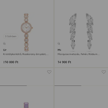
3 Színben
Új
Új
Una Angelic óra
Mesmera fülbevalók
Kristálykarkötő, Rozéarany árnyalat,
Marquise metszés, Fehér, Ródium
Rózsaarany árnyalatú felület
bevonattal
150 000 Ft
34 900 Ft