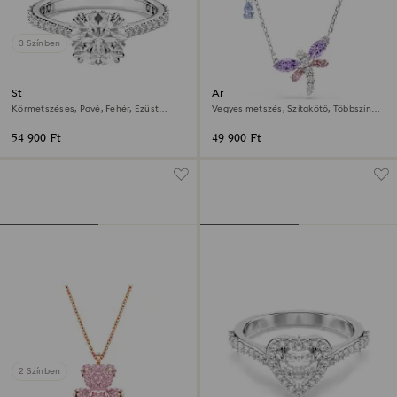
3 Színben
Stilla koktélgyűrű
Ariana Grande x Swarovski
medál
Körmetszéses, Pavé, Fehér, Ezüst
Vegyes metszés, Szitakötő, Többszínű,
tónusú kivitelezés
Ródium bevonattal
54 900 Ft
49 900 Ft
2 Színben