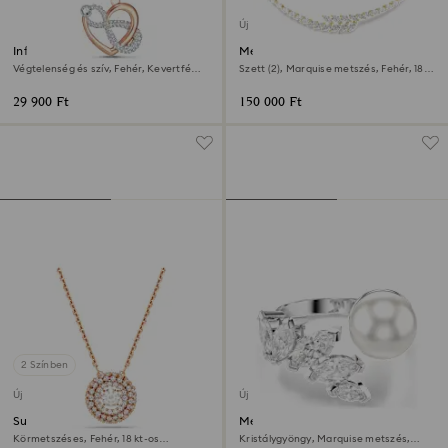
Új
Infinite táskadísz
Mesmera szett
Végtelenség és szív, Fehér, Kevertfém-
Szett (2), Marquise metszés, Fehér, 18
felület
kt-os aranybevonat
29 900 Ft
150 000 Ft
2 Színben
Új
Új
Sublima medál
Mesmera nyitott gyűrű
Körmetszéses, Fehér, 18 kt-os
Kristálygyöngy, Marquise metszés,