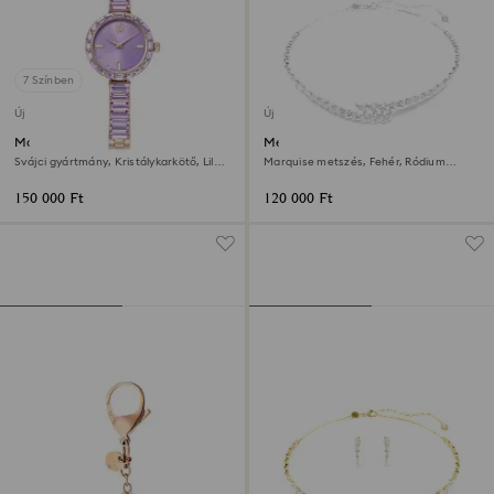
7 Színben
Új
Új
Matrix bangle óra
Mesmera nyaklánc
Svájci gyártmány, Kristálykarkötő, Lila,
Marquise metszés, Fehér, Ródium
Pezsgő arany árnyalatú felület
bevonattal
150 000 Ft
120 000 Ft