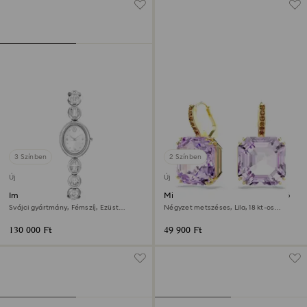
3 Színben
2 Színben
Új
Új
Imber oval óra
Millenia csepp alakú fülbevaló
Svájci gyártmány, Fémszíj, Ezüst
Négyzet metszéses, Lila, 18 kt-os
tónusú, Rozsdamentes acél
aranybevonat
130 000 Ft
49 900 Ft