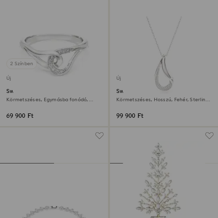
2 Színben
Új
Új
Swarovski Classica gyűrű
Swarovski Classica medál
Körmetszéses, Egymásba fonódó,
Körmetszéses, Hosszú, Fehér, Sterling
Fehér, Sterling ezüst
ezüst
69 900 Ft
99 900 Ft