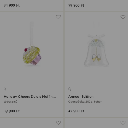
34 900 Ft
79 900 Ft
Új
Új
Holiday Cheers Dulcis Muffin
Annual Edition
dísz
többszínű
Csengődísz 2026, fehér
39 900 Ft
47 900 Ft