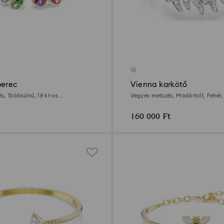
Új
perec
Vienna karkötő
s, Többszínű, 18 kt-os
Vegyes metszés, Madártoll, Fehér
bevonattal
160 000 Ft