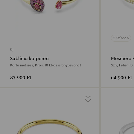
2 Színben
Új
Sublima karperec
Mesmera 
Körte metszés, Piros, 18 kt-os aranybevonat
Szív, Fehér, 1
87 900 Ft
64 900 Ft