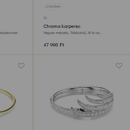
2 Színben
Új
Chroma karperec
ranybevonat
Vegyes metszés, Többszínű, 18 kt-os
aranybevonat
47 900 Ft