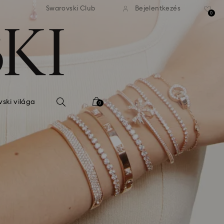
 standard kiszállítás 39 960 Ft
Ingyenes standard kiszállítás
Swarovski Club
Bejelentkezés
felett
felett
0
ski világa
0