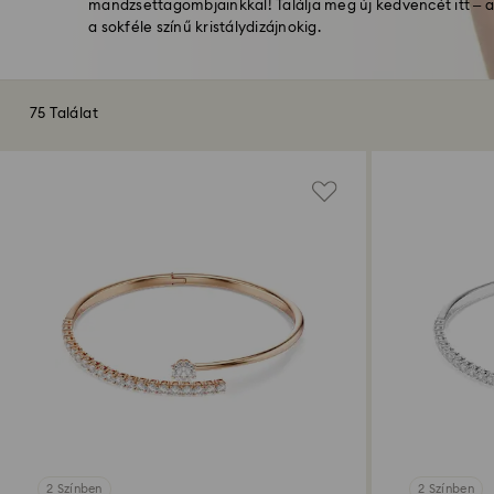
mandzsettagombjainkkal! Találja meg új kedvencét itt – a
a sokféle színű kristálydizájnokig.
75 Találat
2 Színben
2 Színben