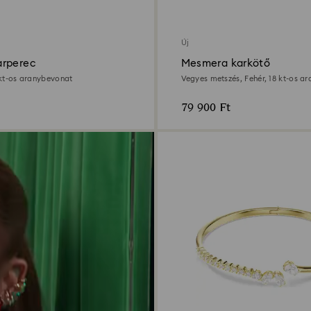
Új
rperec
Mesmera karkötő
8 kt-os aranybevonat
Vegyes metszés, Fehér, 18 kt-os a
79 900 Ft