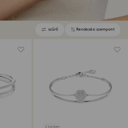
szűrő
Rendezési szempont
szűrő
Rendezési
szempont
2 Színben