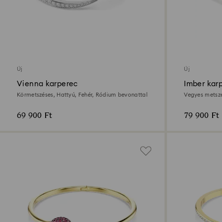
Új
Új
Vienna karperec
Imber kar
Körmetszéses, Hattyú, Fehér, Ródium bevonattal
Vegyes metszé
aranybevonat
69 900 Ft
79 900 Ft