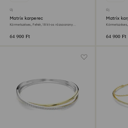
Új
Új
Matrix karperec
Matrix ka
Körmetszéses, Fehér, 18 kt-os rózsaarany
Körmetszéses,
bevonat
64 900 Ft
64 900 Ft