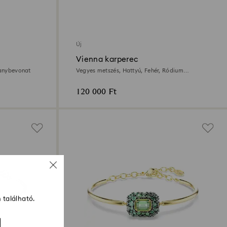
Új
Vienna karperec
ranybevonat
Vegyes metszés, Hattyú, Fehér, Ródium
bevonattal
120 000 Ft
 található.