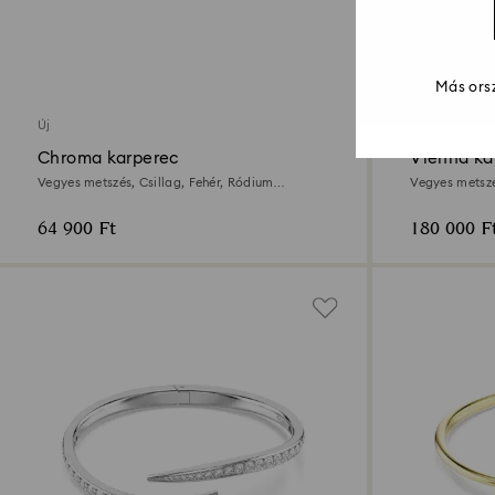
2 Színben
Más orsz
Új
Új
Chroma karperec
Vienna ka
Vegyes metszés, Csillag, Fehér, Ródium
Vegyes metszé
bevonattal
64 900 Ft
180 000 F