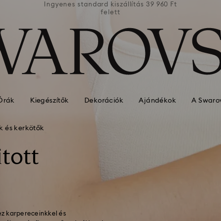
39 960 Ft
Ingyenes standard kiszállítás 39 960 Ft
Ingyenes
felett
Órák
Kiegészítők
Dekorációk
Ajándékok
A Swarov
k és kerkötők
tott
z karpereceinkkel és