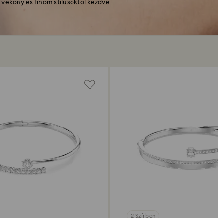
 vékony és finom stílusoktól kezdve
2 Színben