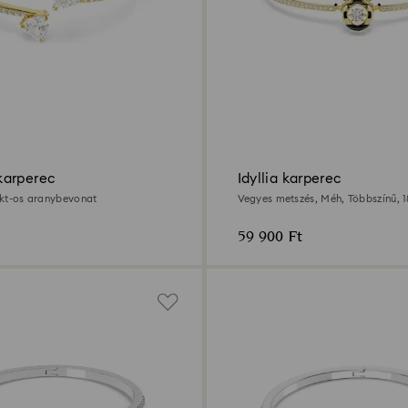
karperec
Idyllia karperec
8 kt-os aranybevonat
Vegyes metszés, Méh, Többszínű, 1
aranybevonat
59 900 Ft