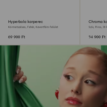
Hyperbola karperec
Chroma ka
Körmetszéses, Fehér, Kevertfém-felület
Szív, Piros, 1
69 900 Ft
54 900 Ft