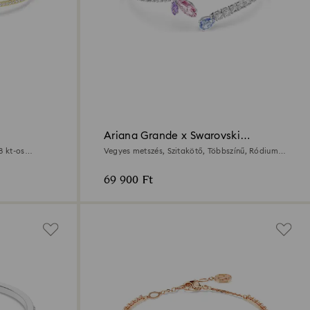
Ariana Grande x Swarovski
karperec
8 kt-os
Vegyes metszés, Szitakötő, Többszínű, Ródium
bevonattal
69 900 Ft