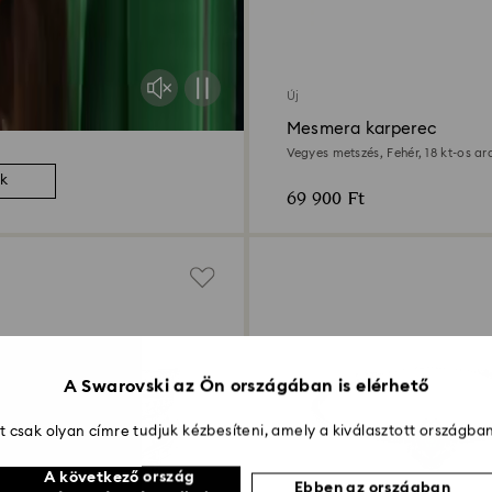
Új
Mesmera karperec
Vegyes metszés, Fehér, 18 kt-os a
ek
69 900 Ft
A Swarovski az Ön országában is elérhető
 csak olyan címre tudjuk kézbesíteni, amely a kiválasztott országban
A következő ország
Ebben az országban