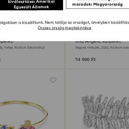
kiválasztása: Amerikai
maradok: Magyarország
Egyesült Államok
3 Színben
ágokban is kiszállítunk. Nem találja az országot, amelyben kiszállítá
Összes ország megtekintése
Új
rperec
Una Angelic karperec
s, Fehér, Ródium bevonattal
Vegyes metszés, Zöld, Ródium bev
t
54 900 Ft