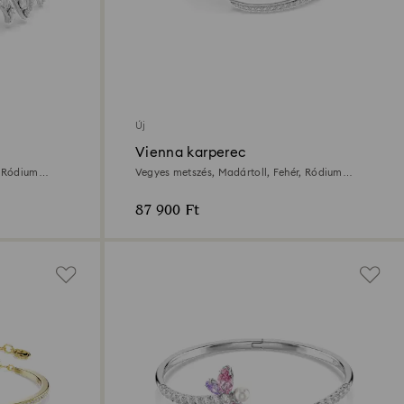
Új
Vienna karperec
, Ródium
Vegyes metszés, Madártoll, Fehér, Ródium
bevonattal
87 900 Ft