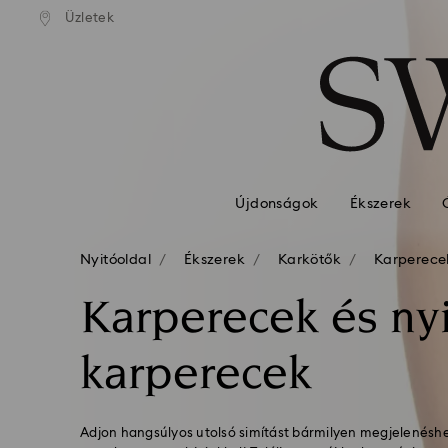
standard kiszállítás 39 960 Ft
Ingyenes standard kiszállítás 
Üzletek
Hozzáférési-kulcs lista
felett
felett
0 - Fejléc
1 – Fő tartalom
2 - Lábléc
3 – Szűrés
4 - keresési találat
Újdonságok
Ékszerek
Nyitóoldal
Ékszerek
Karkötők
Karperece
Karperecek és nyi
karperecek
Adjon hangsúlyos utolsó simítást bármilyen megjelenéshe