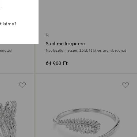
st kérne?
Új
Sublima karperec
onattal
Nyolcszög metszés, Zöld, 18 kt-os aranybevonat
64 900 Ft