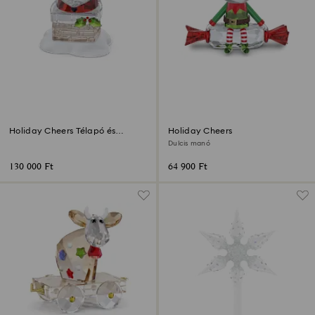
Holiday Cheers Télapó és
Holiday Cheers
kémény
Dulcis manó
130 000 Ft
64 900 Ft