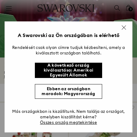
Hozzáférési-kulcs lista
0
0 - Fejléc
1 – Fő tartalom
2 - Lábléc
A Swarovski az Ön országában is elérhető
3 – Szűrés
Rendelését csak olyan címre tudjuk kézbesíteni, amely a
kiválasztott országban található.
4 - keresési találat
Karácsonyi figurák és karakterek
A következő ország
kiválasztása: Amerikai
Díszítse fel otthonát varázslatos karácsonyi figuráinkkal, és jelölje meg az...
Egyesült Államok
Mutasson többet
Ebben az országban
25 Találat
szűrő
Rendezési szempont
maradok: Magyarország
szűrő
Rendezési
szempont
Más országokban is kiszállítunk. Nem találja az országot,
amelyben kiszállítást kérne?
Összes ország megtekintése