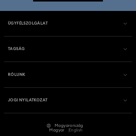
ÜGYFÉLSZOLGÁLAT
Ügyfélszolgálat áttekintés
TAGSÁG
Rendelési állapot
Regisztráció
Ajándékkártya egyenleg
RÓLUNK
Swarovski Club
Szállítás
A Swarovski bemutatása
Swarovski Crystal Society (SCS)
Visszaküldés és csere
JOGI NYILATKOZAT
Állás és karrier
Javítás állapota
Általános feltételek
Alumni Community
Magyarország
Kapcsolat
Általános feltételek
Magyar
English
Szakembereknek