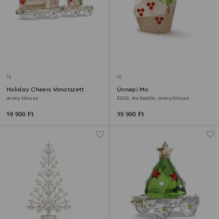
Új
Új
Holiday Cheers Vonatszett
Ünnepi Mo
arany tónusú
2026. évi kiadás, arany tónusú
59 900 Ft
39 900 Ft