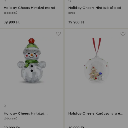
Új
Új
Holiday Cheers Hintázó manó
Holiday Cheers Hintázó télapó
többszínű
piros
39 900 Ft
39 900 Ft
Új
Holiday Cheers Hintázó
Holiday Cheers Karácsonyfa és
hóember
hóember gömbdísz
többszínű