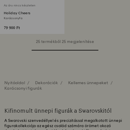
Az áru nincs készleten
Holiday Cheers
Karácsonyfa
79 900 Ft
25 termékből 25 megjelenítése
Nyitóoldal
Dekorációk
Kellemes ünnepeket
Karácsonyi figurák
Kifinomult ünnepi figurák a Swarovskitól
A Swarovski szenvedéllyel és precizitással megalkotott ünnepi
figurakollekciója az egész család számára örömet okozó