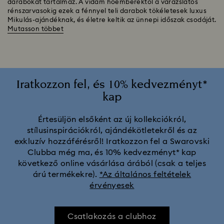
darabokat tartalmaz. A vidám hóemberektől a varázslatos
rénszarvasokig ezek a fénnyel teli darabok tökéletesek luxus
Mikulás-ajándéknak, és életre keltik az ünnepi időszak csodáját.
Mutasson többet
Iratkozzon fel, és 10% kedvezményt*
kap
Értesüljön elsőként az új kollekciókról,
stílusinspirációkról, ajándékötletekről és az
exkluzív hozzáférésről! Iratkozzon fel a Swarovski
Clubba még ma, és 10% kedvezményt* kap
következő online vásárlása árából (csak a teljes
árú termékekre).
*Az általános feltételek
érvényesek
Csatlakozás a clubhoz