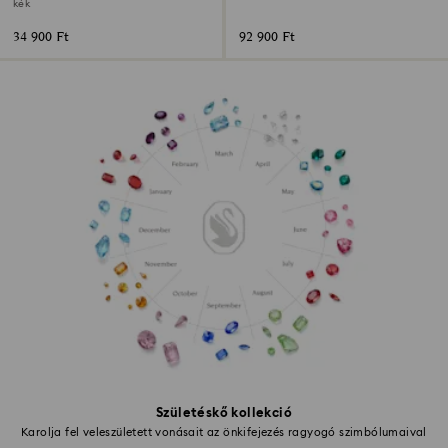
díszszett
kék
34 900 Ft
92 900 Ft
Születéskő kollekció
Karolja fel veleszületett vonásait az önkifejezés ragyogó szimbólumaival