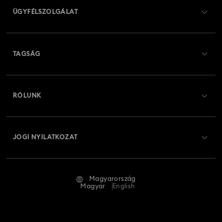
ÜGYFÉLSZOLGÁLAT
Ügyfélszolgálat áttekintés
TAGSÁG
Rendelési állapot
Regisztráció
Ajándékkártya egyenleg
RÓLUNK
Swarovski Club
Szállítás
A Swarovski bemutatása
Swarovski Crystal Society (SCS)
Visszaküldés és csere
JOGI NYILATKOZAT
Állás és karrier
Javítás állapota
Általános feltételek
Alumni Community
Magyarország
Kapcsolat
Általános feltételek
Magyar
English
Szakembereknek
Mérettáblázat
Adatvédelmi szabályzat
Oldaltérkép