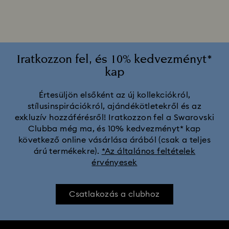
iPhone® 17 Pro Max tokok és borítók
iPhone® 17 Pro tokok és borítók
Iratkozzon fel, és 10% kedvezményt*
kap
iPhone® 17 tokok és borítók
Értesüljön elsőként az új kollekciókról,
stílusinspirációkról, ajándékötletekről és az
exkluzív hozzáférésről! Iratkozzon fel a Swarovski
Clubba még ma, és 10% kedvezményt* kap
következő online vásárlása árából (csak a teljes
árú termékekre).
*Az általános feltételek
érvényesek
Csatlakozás a clubhoz