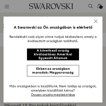
Hozzáférési-kulcs lista
0
0 - Fejléc
iPhone® 15 Pro tokok
1 – Fő tartalom
Az iPhone® 15 Pro készülékhez tervezett telefontokjainknak köszönhetően
2 - Lábléc
A Swarovski az Ön országában is elérhető
rendkívül...
Mutasson többet
3 – Szűrés
Rendelését csak olyan címre tudjuk kézbesíteni, amely a
0 Találat
szűrő
szűrő
kiválasztott országban található.
4 - keresési találat
A következő ország
0 termékből 0 megjelenítése
kiválasztása: Amerikai
Egyesült Államok
Ebben az országban
maradok: Magyarország
Más országokban is kiszállítunk. Nem találja az országot,
Nyitóoldal
Kiegészítők
Okostelefon tokok
amelyben kiszállítást kérne?
Összes ország megtekintése
iPhone® 15 Pro tokok kristályokkal