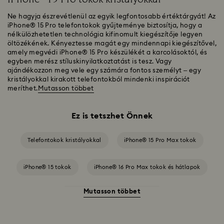
Ne hagyja észrevétlenül az egyik legfontosabb értéktárgyát! Az
iPhone® 15 Pro telefontokok gyűjteménye biztosítja, hogy a
nélkülözhetetlen technológia kifinomult kiegészítője legyen
öltözékének. Kényeztesse magát egy mindennapi kiegészítővel,
amely megvédi iPhone® 15 Pro készülékét a karcolásoktól, és
egyben merész stíluskinyilatkoztatást is tesz. Vagy
ajándékozzon meg vele egy számára fontos személyt – egy
kristályokkal kirakott telefontokból mindenki inspirációt
meríthet.
Mutasson többet
Ez is tetszhet Önnek
Telefontokok kristályokkal
iPhone® 15 Pro Max tokok
iPhone® 15 tokok
iPhone® 16 Pro Max tokok és hátlapok
Mutasson többet
iPhone® 16 Pro tokok és hátlapok
iPhone® 16 telefontokok és védőtokok