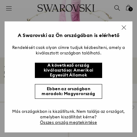
Hozzáférési-kulcs lista
0
0 - Fejléc
1 – Fő tartalom
2 - Lábléc
A Swarovski az Ön országában is elérhető
3 – Szűrés
Rendelését csak olyan címre tudjuk kézbesíteni, amely a
kiválasztott országban található.
4 - keresési találat
Ajándékok pároknak
A következő ország
kiválasztása: Amerikai
Fedezze fel ajándékválasztékunkat pároknak, beleértve a luxus ékszereket
Egyesült Államok
és...
Mutasson többet
Ebben az országban
112 Találat
szűrő
Rendezési szempont
maradok: Magyarország
szűrő
Rendezési
szempont
Más országokban is kiszállítunk. Nem találja az országot,
amelyben kiszállítást kérne?
Összes ország megtekintése