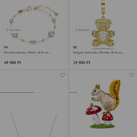
3 Színben
2 Színben
Imber karkötő
Idyllia charm
Körmetszéses, Fehér, 18 kt-os
Vegyes metszés, Medve, 18 kt-os
rózsaarany bevonat
aranybevonat
49 900 Ft
29 900 Ft