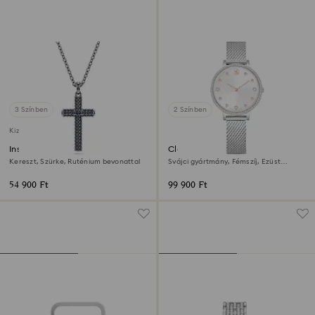
3 Színben
2 Színben
Kizárólag online elérhető
Insigne medál
Clarica óra
Kereszt, Szürke, Ruténium bevonattal
Svájci gyártmány, Fémszíj, Ezüst
tónusú, Rozsdamentes acél
54 900 Ft
99 900 Ft