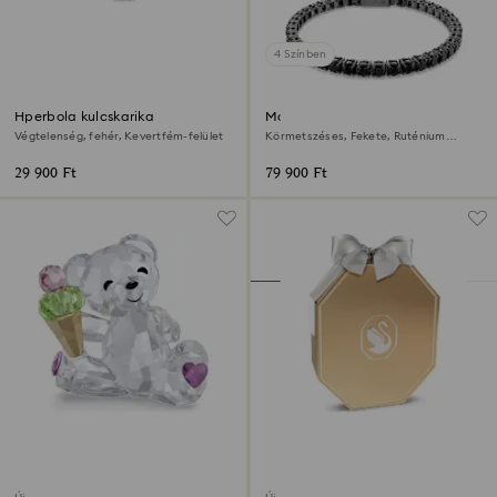
4 Színben
Hperbola kulcskarika
Matrix Tennis karkötő
Végtelenség, fehér, Kevertfém-felület
Körmetszéses, Fekete, Ruténium
bevonattal
29 900 Ft
79 900 Ft