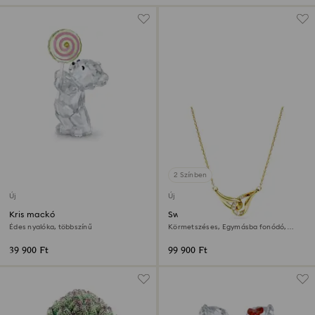
2 Színben
Új
Új
Kris mackó
Swarovski Classica medál
Édes nyalóka, többszínű
Körmetszéses, Egymásba fonódó,
Fehér, Sterling ezüst, 18 kt-os
aranybevonat
39 900 Ft
99 900 Ft