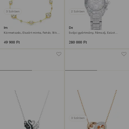
3 Színben
2 Színben
Imber karkötő
Dextera lux óra
Körmetszés, Elszórt minta, Fehér, 18 kt-
Svájci gyártmány, Fémszíj, Ezüst
os aranybevonat
tónusú, Rozsdamentes acél
49 900 Ft
280 000 Ft
3 Színben