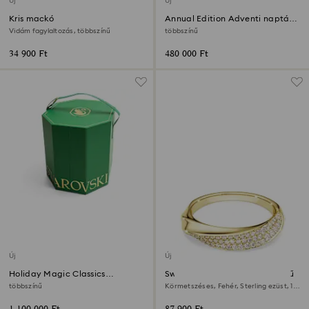
Új
Új
Kris mackó
Annual Edition Adventi naptár
2026
Vidám fagylaltozás, többszínű
többszínű
34 900 Ft
480 000 Ft
Új
Új
Holiday Magic Classics
Swarovski Classica karikagyűrű
Karácsonyfadísz szett
többszínű
Körmetszéses, Fehér, Sterling ezüst, 18
kt-os aranybevonat