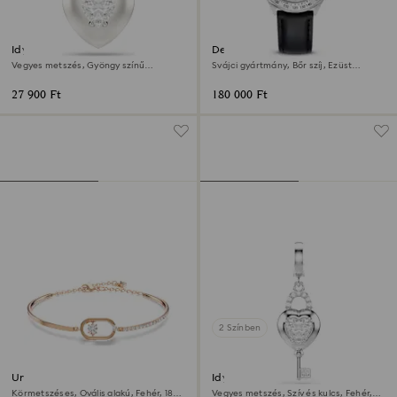
Idyllia dísz
Dextera tachymetre óra
Vegyes metszés, Gyöngy színű
Svájci gyártmány, Bőr szíj, Ezüst
bevonat, Szív, Fehér, Ródium bevonattal
tónusú, Rozsdamentes acél
27 900 Ft
180 000 Ft
2 Színben
Una karkötő
Idyllia dísz
Körmetszéses, Ovális alakú, Fehér, 18
Vegyes metszés, Szív és kulcs, Fehér,