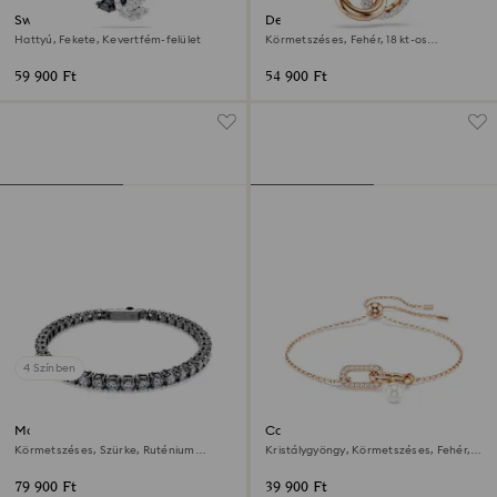
Swan medál
Dextera medál
Hattyú, Fekete, Kevertfém-felület
Körmetszéses, Fehér, 18 kt-os
rózsaarany bevonat
59 900 Ft
54 900 Ft
4 Színben
Matrix Tennis karkötő
Constella karkötő
Körmetszéses, Szürke, Ruténium
Kristálygyöngy, Körmetszéses, Fehér,
bevonattal
18 kt-os rózsaarany bevonat
79 900 Ft
39 900 Ft