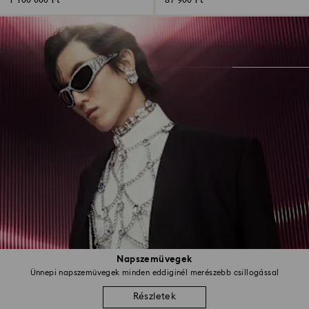
1 100 000 Ft
87 900 Ft
Napszemüvegek
Ünnepi napszemüvegek minden eddiginél merészebb csillogással
Részletek