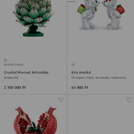
Új
limitált kiadás
Új
Crystal Myriad Articsóka
Kris mackó
többszínű
Ünnepek, 2026. évi kiadás, többszínű
2 300 000 Ft
64 900 Ft