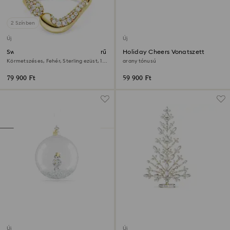
2 Színben
Új
Új
Swarovski Classica nyitott gyűrű
Holiday Cheers Vonatszett
Körmetszéses, Fehér, Sterling ezüst, 18
arany tónusú
kt-os aranybevonat
79 900 Ft
59 900 Ft
Új
Új