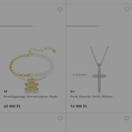
3 Színben
Idyllia karkötő
Insigne medál
Kristálygyöngy, Körmetszéses, Medve,
Pavé, Kereszt, Fehér, Ródium
Arany árnyalatú, 18 kt-os aranybevonat
bevonattal
69 900 Ft
54 900 Ft