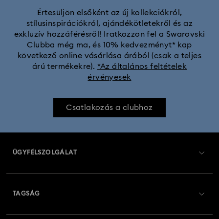
Értesüljön elsőként az új kollekciókról,
stílusinspirációkról, ajándékötletekről és az
Chroma kollekció
Constella kollekció
exkluzív hozzáférésről! Iratkozzon fel a Swarovski
Clubba még ma, és 10% kedvezményt* kap
Curiosa kollekció
Dextera kollekció
következő online vásárlása árából (csak a teljes
árú termékekre).
*Az általános feltételek
érvényesek
Disney Classics kollekció
Disney karakterek és Disney ajándékok
Dulcis Kollekció
Csatlakozás a clubhoz
Fekete Párduc figura és ékszer kollekció
Florere kollekció
ÜGYFÉLSZOLGÁLAT
Gema kollekció
Harmonia kollekció
Ügyfélszolgálat áttekintés
Holiday Cheers kollekció
Holiday Magic kollekció
TAGSÁG
Rendelési állapot
Hulk figura és ékszer kollekció
Hyperbola kollekció
Regisztráció