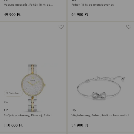
Vegyes metszés, Fehér, 18 kt-os
Fehér, 18 kt-os aranybevonat
rózsaarany bevonat
49 900 Ft
64 900 Ft
3 Színben
Kizárólag online elérhető
Cosmopolitan óra
Hyperbola karkötő
Svájci gyártmány, Fémszíj, Ezüst
Végtelenség, Fehér, Ródium bevonattal
tónusú, Kevertfém-felület
110 000 Ft
34 900 Ft