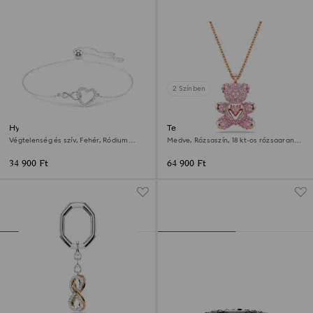
2 Színben
Hyperbola karkötő
Teddy medál
Végtelenség és szív, Fehér, Ródium
Medve, Rózsaszín, 18 kt-os rózsaarany
bevonattal
bevonat
34 900 Ft
64 900 Ft