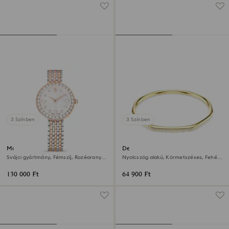
3 Színben
3 Színben
Matrix tennis 7-link óra
Dextera karperec
Svájci gyártmány, Fémszíj, Rozéarany
Nyolcszög alakú, Körmetszéses, Fehér,
árnyalat, Kevertfém-felület
18 kt-os aranybevonat
130 000 Ft
64 900 Ft