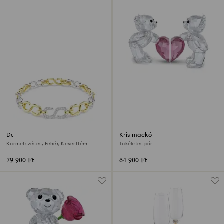
Dextera karkötő
Kris mackó
Körmetszéses, Fehér, Kevertfém-
Tökéletes pár
felület
79 900 Ft
64 900 Ft