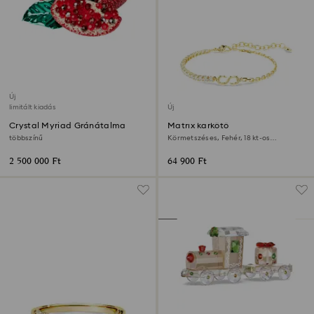
Új
limitált kiadás
Új
Crystal Myriad Gránátalma
Matrix karkötő
többszínű
Körmetszéses, Fehér, 18 kt-os
aranybevonat
2 500 000 Ft
64 900 Ft