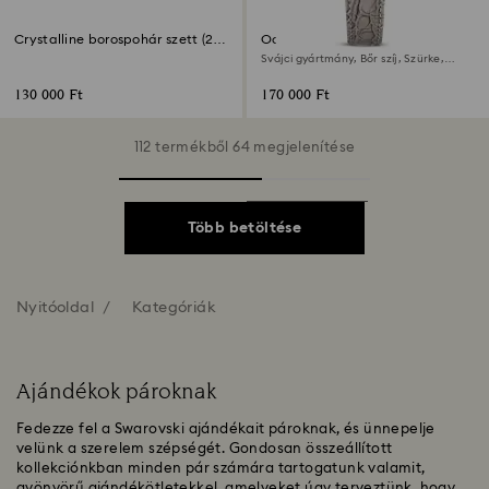
Crystalline borospohár szett (2
Octea chrono óra
db)
Svájci gyártmány, Bőr szíj, Szürke,
Rózsaarany árnyalatú felület
130 000 Ft
170 000 Ft
112 termékből 64 megjelenítése
Több betöltése
Nyitóoldal
Kategóriák
Ajándékok pároknak
Fedezze fel a Swarovski ajándékait pároknak, és ünnepelje
velünk a szerelem szépségét. Gondosan összeállított
kollekciónkban minden pár számára tartogatunk valamit,
gyönyörű ajándékötletekkel, amelyeket úgy terveztünk, hogy