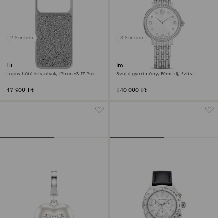
2 Színben
3 Színben
High okostelefon tok
Imber óra
Lapos hátú kristályok, iPhone® 17 Pro
Svájci gyártmány, Fémszíj, Ezüst
Max, Ezüst tónusú
tónusú, Rozsdamentes acél
47 900 Ft
140 000 Ft