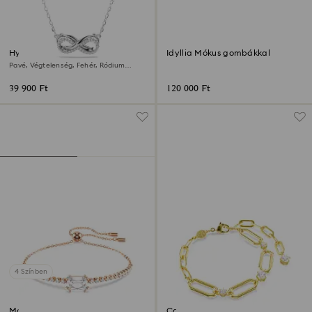
Hyperbola medál
Idyllia Mókus gombákkal
Pavé, Végtelenség, Fehér, Ródium
bevonattal
39 900 Ft
120 000 Ft
4 Színben
Matrix karkötő
Constella karkötő