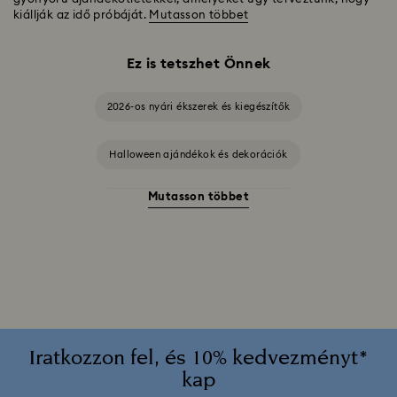
kiállják az idő próbáját.
Mutasson többet
Ez is tetszhet Önnek
2026-os nyári ékszerek és kiegészítők
Halloween ajándékok és dekorációk
Mutasson többet
20. házassági évfordulós ajándékok
2025-2026-es éves kiadású díszek
A Swarovski Stilla kollekció
A Vienna kollekció
Alice Csodaországban kollekció
Iratkozzon fel, és 10% kedvezményt*
kap
Ariana Grande x Swarovski kapszulakollekció