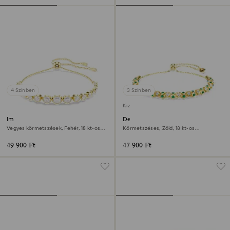
4 Színben
3 Színben
Kizárólag online elérhető
Imber karkötő
Dextera karkötő
Vegyes körmetszések, Fehér, 18 kt-os
Körmetszéses, Zöld, 18 kt-os
aranybevonat
aranybevonat
49 900 Ft
47 900 Ft