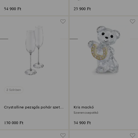
kt-os rózsaarany bevonat
Ródium bevonattal
54 900 Ft
23 900 Ft
2 Színben
Crystalline pezsgős pohár szett
Kris mackó
(2 db)
Szerencsepatkó
130 000 Ft
34 900 Ft