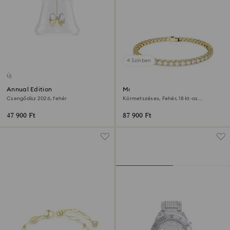
4 Színben
Új
Annual Edition
Matrix Tennis karkötő
Csengődísz 2026, fehér
Körmetszéses, Fehér, 18 kt-os
aranybevonat
47 900 Ft
87 900 Ft