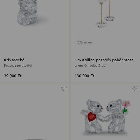
2 Színben
Kris mackó
Crystalline pezsgős pohár szett
Rózsa, szeretettel
arany árnyalat (2 db)
39 900 Ft
130 000 Ft