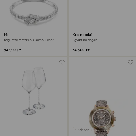
Matrix karperec
Kris mackó
Baguette metszés, Csomó, Fehér,
Együtt boldogan
Ródium bevonattal
94 900 Ft
64 900 Ft
4 Színben