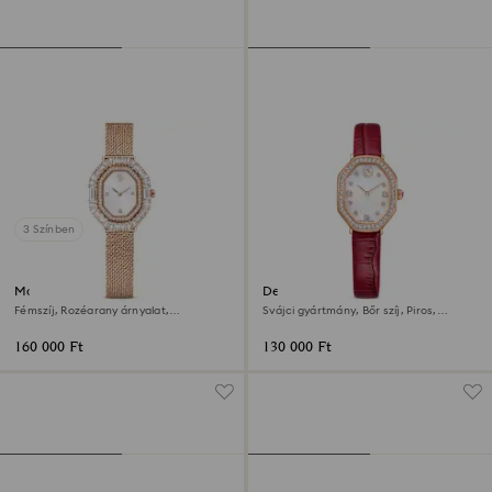
3 Színben
Matrix octagon óra
Dextera octagon óra
Fémszíj, Rozéarany árnyalat,
Svájci gyártmány, Bőr szíj, Piros,
Rózsaarany árnyalatú felület
Rózsaarany árnyalatú felület
160 000 Ft
130 000 Ft