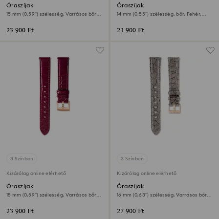
Óraszíjak
Óraszíjak
15 mm (0,59") szélesség, Varrásos bőr,
14 mm (0,55") szélesség, bőr, Fehér,
Szürke, Rózsaarany árnyalatú felület
Rózsaarany árnyalatú felület
23 900 Ft
23 900 Ft
3 Színben
3 Színben
Kizárólag online elérhető
Kizárólag online elérhető
Óraszíjak
Óraszíjak
15 mm (0,59") szélesség, Varrásos bőr,
16 mm (0,63") szélesség, Varrásos bőr,
Piros, Rózsaarany árnyalatú felület
Szürke
23 900 Ft
27 900 Ft