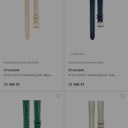
3 Színben
Kizárólag online elérhető
Kizárólag online elérhető
Óraszíjak
Óraszíjak
12 mm (0,47”) szélesség, Bőr, Bézs,
14 mm (0,55") szélesség, bőr, Kék,
Rózsaarany árnyalatú felület
Rózsaarany árnyalatú felület
23 900 Ft
23 900 Ft