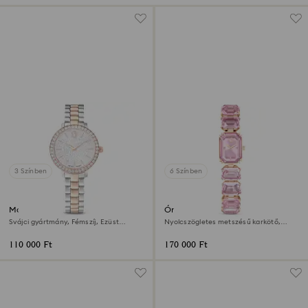
3 Színben
6 Színben
Matrix 3-link óra
Óra
Svájci gyártmány, Fémszíj, Ezüst
Nyolcszögletes metszésű karkötő,
tónusú, Rózsaarany árnyalatú felület
Rózsaszín, Rózsaarany árnyalatú felület
110 000 Ft
170 000 Ft