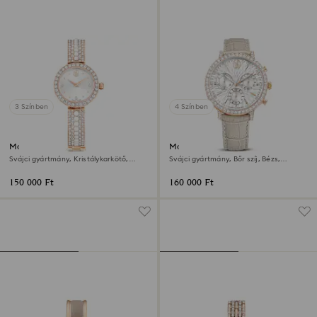
3 Színben
4 Színben
Matrix pearl karpereces óra
Matrix tennis chrono óra
Svájci gyártmány, Kristálykarkötő,
Svájci gyártmány, Bőr szíj, Bézs,
Rózsaarany árnyalatú felület
Rózsaarany árnyalatú felület
150 000 Ft
160 000 Ft