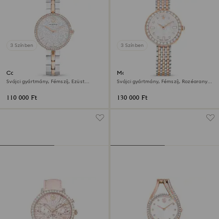
3 Színben
3 Színben
Cosmopolitan óra
Matrix tennis 7-link óra
Svájci gyártmány, Fémszíj, Ezüst
Svájci gyártmány, Fémszíj, Rozéarany
tónusú, Kevertfém-felület
árnyalat, Kevertfém-felület
110 000 Ft
130 000 Ft