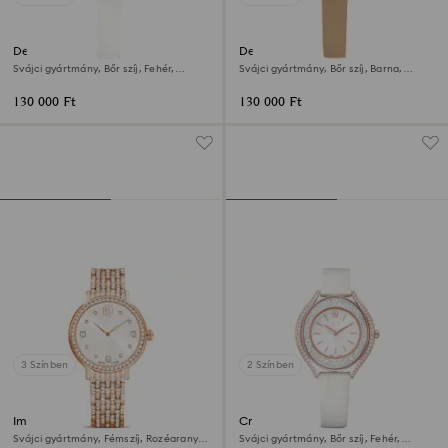
Dextera octagon óra
Dextera octagon óra
Svájci gyártmány, Bőr szíj, Fehér,
Svájci gyártmány, Bőr szíj, Barna,
Rózsaarany árnyalatú felület
Rózsaarany árnyalatú felület
130 000 Ft
130 000 Ft
3 Színben
2 Színben
Imber óra
Crystalline aura óra
Svájci gyártmány, Fémszíj, Rozéarany
Svájci gyártmány, Bőr szíj, Fehér,