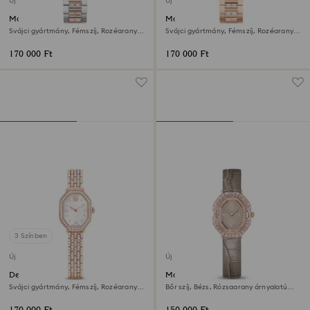
Új
Új
Matrix date óra
Matrix date óra
Svájci gyártmány, Fémszíj, Rozéarany
Svájci gyártmány, Fémszíj, Rozéarany
árnyalat, Kevertfém-felület
árnyalat, Rózsaarany árnyalatú felület
170 000 Ft
170 000 Ft
3 Színben
Új
Új
Dextera octagon óra
Matrix octagon óra
Svájci gyártmány, Fémszíj, Rozéarany
Bőr szíj, Bézs, Rózsaarany árnyalatú
árnyalat, Rózsaarany árnyalatú felület
felület