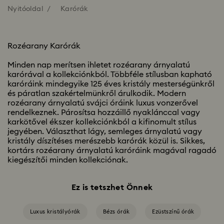
Nyitóoldal
Karórák
Rozéarany Karórák
Minden nap merítsen ihletet rozéarany árnyalatú
karórával a kollekciónkból. Többféle stílusban kapható
karóráink mindegyike 125 éves kristály mesterségünkről
és páratlan szakértelmünkről árulkodik. Modern
rozéarany árnyalatú svájci óráink luxus vonzerővel
rendelkeznek. Párosítsa hozzáillő nyaklánccal vagy
karkötővel ékszer kollekciónkból a kifinomult stílus
jegyében. Választhat lágy, semleges árnyalatú vagy
kristály díszítéses merészebb karórák közül is. Sikkes,
kortárs rozéarany árnyalatú karóráink magával ragadó
kiegészítői minden kollekciónak.
Ez is tetszhet Önnek
Luxus kristályórák
Bézs órák
Ezüstszínű órák