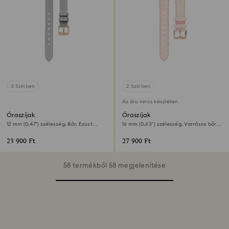
3 Színben
2 Színben
Az áru nincs készleten
Óraszíjak
Óraszíjak
12 mm (0,47”) szélesség, Bőr, Ezüst
16 mm (0,63") szélesség, Varrásos bőr,
tónusú, Rózsaarany árnyalatú felület
Rózsaszín, Rózsaarany árnyalatú felület
23 900 Ft
27 900 Ft
58 termékből 58 megjelenítése