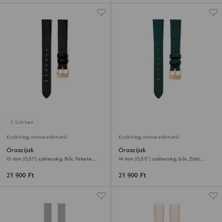
2 Színben
Kizárólag online elérhető
Kizárólag online elérhető
Óraszíjak
Óraszíjak
13 mm (0,51”) szélesség, Bőr, Fekete,
14 mm (0,55") szélesség, bőr, Zöld,
Rózsaarany árnyalatú felület
Rózsaarany árnyalatú felület
23 900 Ft
23 900 Ft