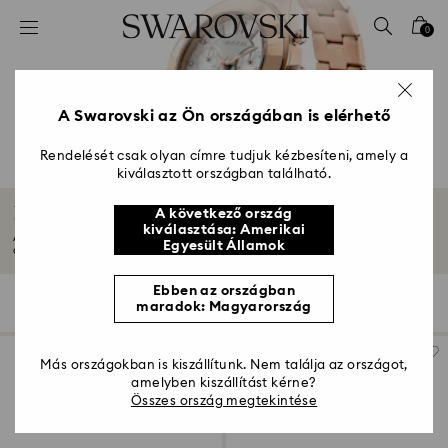
Hozzáférési-kulcs lista
0
0 - Fejléc
1 – Fő tartalom
2 - Lábléc
A Swarovski az Ön országában is elérhető
3 – Szűrés
Rendelését csak olyan címre tudjuk kézbesíteni, amely a
kiválasztott országban található.
4 - keresési találat
Rozéarany tónusú karórák
A következő ország
kiválasztása: Amerikai
A rozéarany tónusok lágy árnyalatai a karórákat az idő és a stílus
Egyesült Államok
csodájává...
Mutasson többet
Ebben az országban
58 Találat
szűrő
Rendezési szempont
maradok: Magyarország
szűrő
Rendezési
szempont
Más országokban is kiszállítunk. Nem találja az országot,
amelyben kiszállítást kérne?
Összes ország megtekintése