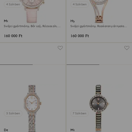
4 Színben
4 Színben
Matrix tennis chrono óra
Hyperbola karpereces óra
Svájci gyártmány, Bőr szíj, Rózsaszín,
Svájci gyártmány, Rozéarany árnyalat,
Rózsaarany árnyalatú felület
Rózsaarany árnyalatú felület
160 000 Ft
160 000 Ft
3 Színben
7 Színben
Dextera octagon óra
Matrix bangle óra