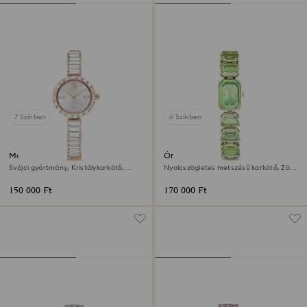
7 Színben
6 Színben
Matrix bangle óra
Óra
Svájci gyártmány, Kristálykarkötő,
Nyolcszögletes metszésű karkötő, Zöld,
Fehér, Rózsaarany árnyalatú felület
Pezsgő arany árnyalatú felület
150 000 Ft
170 000 Ft