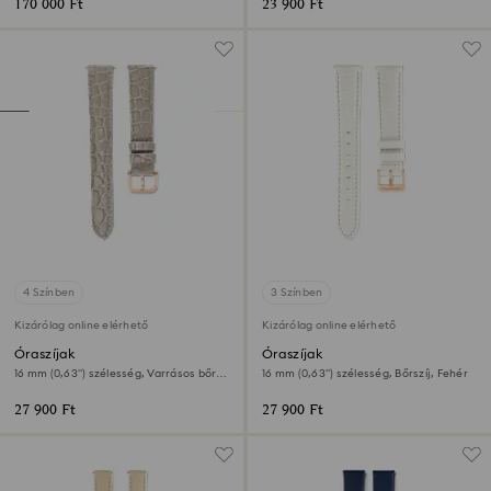
170 000 Ft
23 900 Ft
4 Színben
3 Színben
Kizárólag online elérhető
Kizárólag online elérhető
Óraszíjak
Óraszíjak
16 mm (0,63") szélesség, Varrásos bőr,
16 mm (0,63") szélesség, Bőrszíj, Fehér
Bézs, Rózsaarany árnyalatú felület
27 900 Ft
27 900 Ft