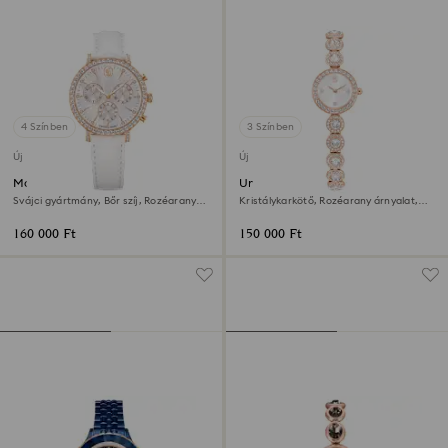
4 Színben
3 Színben
Új
Új
Matrix tennis chrono óra
Una Angelic óra
Svájci gyártmány, Bőr szíj, Rozéarany
Kristálykarkötő, Rozéarany árnyalat,
árnyalat, Rózsaarany árnyalatú felület
Rózsaarany árnyalatú felület
160 000 Ft
150 000 Ft