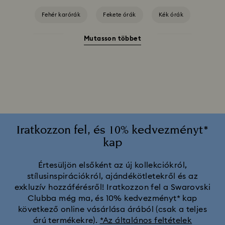
Fehér karórák
Fekete órák
Kék órák
Mutasson többet
Piros órák
Rózsaszín karórák
Szürke órák
Zöld karórák
A Swarovski Matrix Tennis kollekciójának jellegzetes dizájnja
által ihletett karórák úgy készültek, hogy kitűnjenek – akár
önmagukban viselve, akár hozzáillő kristályalkotásokkal
párosítva.
A modern geometria és a Swarovski-kristályok ragyogása
Iratkozzon fel, és 10% kedvezményt*
találkozik a Matrix Octagon órakollekcióban. A polírozott fém
kap
bevonatok, a minimalista, sugármintás számlapok és a
kifinomult kristály indexjelzők merész, mégis elegáns esztétikát
Attract órakollekció
Cosmopolitan kollekció
teremtenek.
Értesüljön elsőként az új kollekciókról,
stílusinspirációkról, ajándékötletekről és az
Crystal Rock Oval kollekció
Crystalline Aura órakollekció
exkluzív hozzáférésről! Iratkozzon fel a Swarovski
Clubba még ma, és 10% kedvezményt* kap
Crystalline bangle órakollekció
Dextera Bangle kollekció
következő online vásárlása árából (csak a teljes
árú termékekre).
*Az általános feltételek