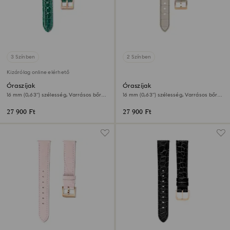
3 Színben
2 Színben
Kizárólag online elérhető
Óraszíjak
Óraszíjak
16 mm (0,63") szélesség, Varrásos bőr,
16 mm (0,63") szélesség, Varrásos bőr,
Zöld
Szürke, Rózsaarany árnyalatú felület
27 900 Ft
27 900 Ft