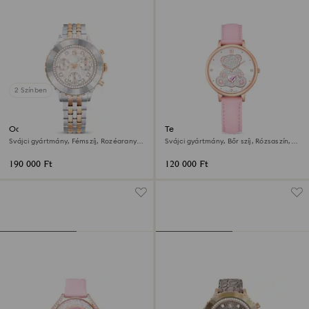
2 Színben
Octea chrono óra
Teddy óra
Svájci gyártmány, Fémszíj, Rozéarany
Svájci gyártmány, Bőr szíj, Rózsaszín,
árnyalat, Kevertfém-felület
Rózsaarany árnyalatú felület
190 000 Ft
120 000 Ft