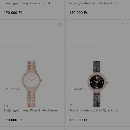
Svájci gyártmány, Fémszíj, Ezüst
Svájci gyártmány, Kristálykarkötő,
tónusú, Rózsaarany árnyalatú felület
Szürke, Rózsaarany árnyalatú felület
150 000 Ft
150 000 Ft
2 Színben
3 Színben
Imber óra
Matrix pearl bangle óra
Svájci gyártmány, Fémszíj, Rozéarany
Svájci gyártmány, Kristálykarkötő,
árnyalat, Rózsaarany árnyalatú felület
Fekete, Rózsaarany árnyalatú felület
170 000 Ft
150 000 Ft