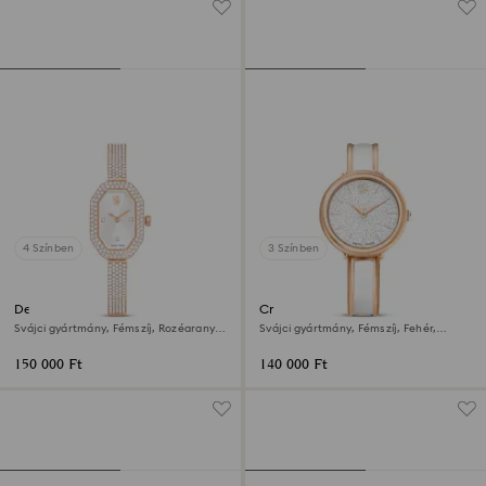
4 Színben
3 Színben
Dextera bangle óra
Crystalline bangle óra
Svájci gyártmány, Fémszíj, Rozéarany
Svájci gyártmány, Fémszíj, Fehér,
árnyalat, Rózsaarany árnyalatú felület
Rózsaarany árnyalatú felület
150 000 Ft
140 000 Ft