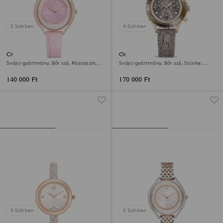
2 Színben
4 Színben
Crystalline aura óra
Octea chrono óra
Svájci gyártmány, Bőr szíj, Rózsaszín,
Svájci gyártmány, Bőr szíj, Szürke,
Rózsaarany árnyalatú felület
Rózsaarany árnyalatú felület
140 000 Ft
170 000 Ft
3 Színben
2 Színben