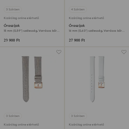
3 Színben
4 Színben
Kizárólag online elérhető
Kizárólag online elérhető
Óraszíjak
Óraszíjak
15 mm (0,59") szélesség, Varrásos bőr,
16 mm (0,63") szélesség, Varrásos bőr,
Rózsaszín, Rózsaarany árnyalatú felület
Fekete, Rózsaarany árnyalatú felület
23 900 Ft
27 900 Ft
3 Színben
3 Színben
Kizárólag online elérhető
Kizárólag online elérhető