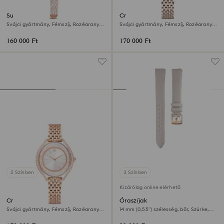
Sublima bangle óra
Crystalline aura óra
Svájci gyártmány, Fémszíj, Rozéarany
Svájci gyártmány, Fémszíj, Rozéarany
árnyalat, Rózsaarany árnyalatú felület
árnyalat, Kevertfém-felület
160 000 Ft
170 000 Ft
2 Színben
3 Színben
Kizárólag online elérhető
Crystalline aura óra
Óraszíjak
Svájci gyártmány, Fémszíj, Rozéarany
14 mm (0,55") szélesség, bőr, Szürke,
árnyalat, Rózsaarany árnyalatú felület
Rózsaarany árnyalatú felület