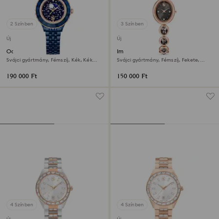
2 Színben
3 Színben
Új
Új
Octea moon óra
Imber oval óra
Svájci gyártmány, Fémszíj, Kék, Kék
Svájci gyártmány, Fémszíj, Fekete,
bevonat
Rózsaarany árnyalatú felület
190 000 Ft
150 000 Ft
4 Színben
4 Színben