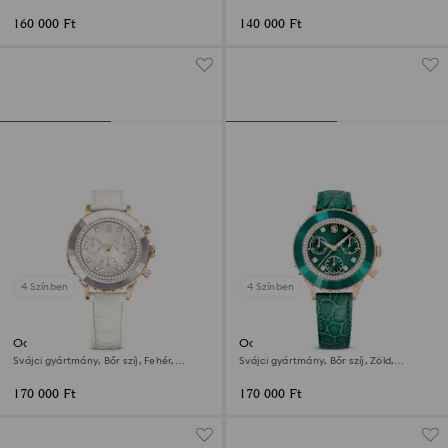
árnyalat, Rózsaarany árnyalatú felület
Rózsaarany árnyalatú felület
160 000 Ft
140 000 Ft
4 Színben
4 Színben
Octea chrono óra
Octea chrono óra
Svájci gyártmány, Bőr szíj, Fehér,
Svájci gyártmány, Bőr szíj, Zöld,
Rózsaarany árnyalatú felület
Rózsaarany árnyalatú felület
170 000 Ft
170 000 Ft