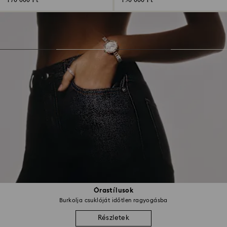
170 000 Ft
150 000 Ft
Órastílusok
Burkolja csuklóját időtlen ragyogásba
Részletek