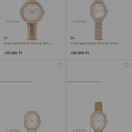
3 Színben
3 Színben
Crystalline bangle óra
Dextera octagon óra
Svájci gyártmány, Fémszíj, Bézs,
Svájci gyártmány, Fémszíj, Arany
Rózsaarany árnyalatú felület
árnyalatú, Rózsaarany árnyalatú felület
140 000 Ft
160 000 Ft
2 Színben
2 Színben