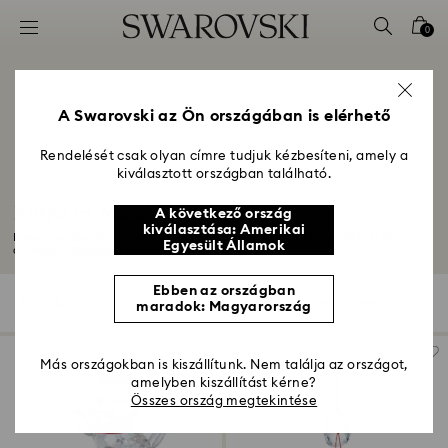
Hozzáférési-kulcs lista
0
0 - Fejléc
1 – Fő tartalom
2 - Lábléc
A Swarovski az Ön országában is elérhető
3 – Szűrés
Rendelését csak olyan címre tudjuk kézbesíteni, amely a
kiválasztott országban található.
4 - keresési találat
Kutya és Macska Figuráinkkal
A következő ország
kiválasztása: Amerikai
Eressze szabadjára képzeletét vidám kutya és macska figuráinkkal! Az
Egyesült Államok
aranyos...
Mutasson többet
Ebben az országban
2 Találat
szűrő
Rendezési szempont
maradok: Magyarország
szűrő
Rendezési
szempont
Más országokban is kiszállítunk. Nem találja az országot,
amelyben kiszállítást kérne?
Összes ország megtekintése