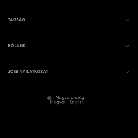
Ügyfélszolgálat áttekintés
TAGSÁG
Rendelési állapot
Regisztráció
Ajándékkártya egyenleg
RÓLUNK
Swarovski Club
Szállítás
A Swarovski bemutatása
Swarovski Crystal Society (SCS)
Visszaküldés és csere
JOGI NYILATKOZAT
Állás és karrier
Javítás állapota
Általános feltételek
Alumni Community
Magyarország
Kapcsolat
Általános feltételek
Magyar
English
Szakembereknek
Mérettáblázat
Adatvédelmi szabályzat
Oldaltérkép
Üzletkereső
Impresszum
Swarovski Created Diamonds