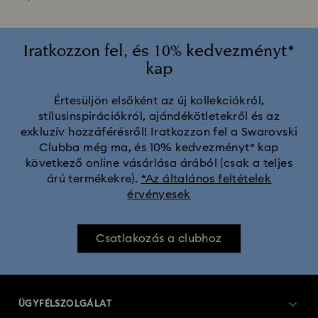
Iratkozzon fel, és 10% kedvezményt*
kap
Értesüljön elsőként az új kollekciókról,
stílusinspirációkról, ajándékötletekről és az
exkluzív hozzáférésről! Iratkozzon fel a Swarovski
Clubba még ma, és 10% kedvezményt* kap
következő online vásárlása árából (csak a teljes
árú termékekre).
*Az általános feltételek
érvényesek
Csatlakozás a clubhoz
ÜGYFÉLSZOLGÁLAT