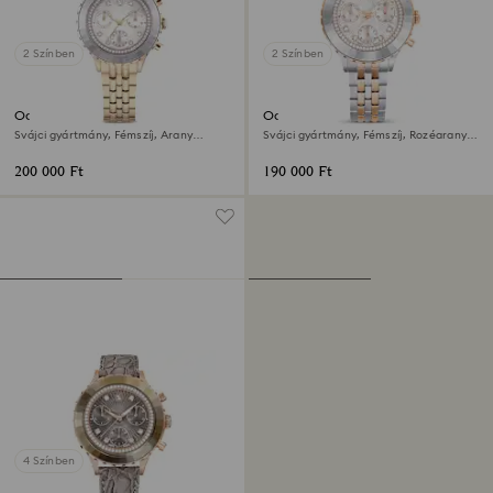
2 Színben
2 Színben
Octea chrono óra
Octea chrono óra
Svájci gyártmány, Fémszíj, Arany
Svájci gyártmány, Fémszíj, Rozéarany
árnyalatú, Pezsgő arany árnyalatú
árnyalat, Kevertfém-felület
felület
200 000 Ft
190 000 Ft
4 Színben