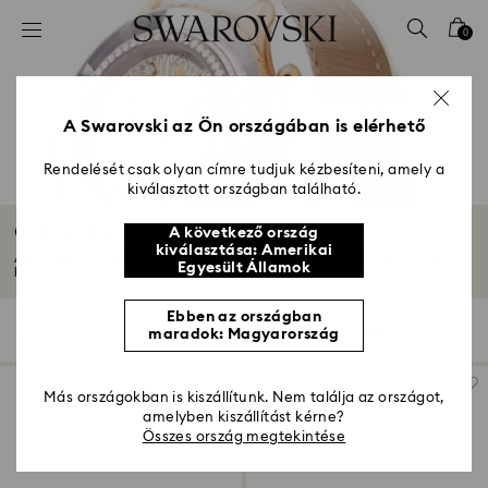
Hozzáférési-kulcs lista
0
0 - Fejléc
1 – Fő tartalom
2 - Lábléc
A Swarovski az Ön országában is elérhető
3 – Szűrés
Rendelését csak olyan címre tudjuk kézbesíteni, amely a
kiválasztott országban található.
4 - keresési találat
Octea Chrono kollekció
A következő ország
kiválasztása: Amerikai
Az Octea a luxus funkcionalizmust képviseli sikkes, mégis időtlen érzést
Egyesült Államok
keltő...
Mutasson többet
Ebben az országban
5 Találat
szűrő
Rendezési szempont
maradok: Magyarország
szűrő
Rendezési
szempont
Más országokban is kiszállítunk. Nem találja az országot,
amelyben kiszállítást kérne?
Összes ország megtekintése