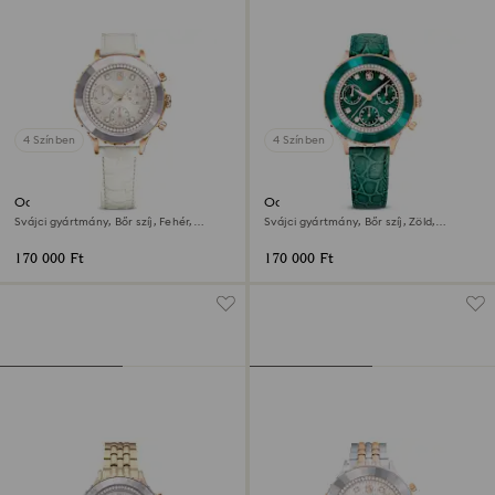
4 Színben
4 Színben
Octea chrono óra
Octea chrono óra
Svájci gyártmány, Bőr szíj, Fehér,
Svájci gyártmány, Bőr szíj, Zöld,
Rózsaarany árnyalatú felület
Rózsaarany árnyalatú felület
170 000 Ft
170 000 Ft