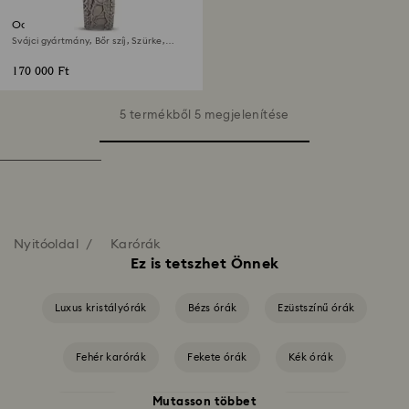
Octea chrono óra
Svájci gyártmány, Bőr szíj, Szürke,
Rózsaarany árnyalatú felület
170 000 Ft
5 termékből 5 megjelenítése
Nyitóoldal
Karórák
Ez is tetszhet Önnek
Luxus kristályórák
Bézs órák
Ezüstszínű órák
Fehér karórák
Fekete órák
Kék órák
Mutasson többet
Piros órák
Rózsaszín karórák
Szürke órák