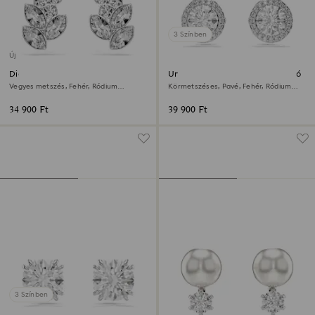
3 Színben
Új
Diapason bedugós fülbevaló
Una Angelic bedugós fülbevaló
Vegyes metszés, Fehér, Ródium
Körmetszéses, Pavé, Fehér, Ródium
bevonattal
bevonattal
34 900 Ft
39 900 Ft
3 Színben