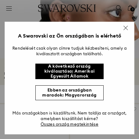
Hozzáférési-kulcs lista
0
0 - Fejléc
1 – Fő tartalom
2 - Lábléc
A Swarovski az Ön országában is elérhető
3 – Szűrés
Rendelését csak olyan címre tudjuk kézbesíteni, amely a
kiválasztott országban található.
4 - keresési találat
Kristály bedugós fülbevalók
A következő ország
kiválasztása: Amerikai
Kristályos és Swarovski Zirconia bedugós fülbevalóinkkal mindenkit elbűvöl
Egyesült Államok
majd...
Mutasson többet
Ebben az országban
30 Találat
szűrő
Rendezési szempont
maradok: Magyarország
szűrő
Rendezési
szempont
Más országokban is kiszállítunk. Nem találja az országot,
amelyben kiszállítást kérne?
Összes ország megtekintése