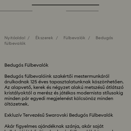
Nyitóoldal
Ékszerek
Fülbevalók
Bedugós
fülbevalók
Bedugós Fülbevalók
Bedugós fülbevalóink szakértői mestermunkáról
árulkodnak 125 éves tapasztalatunknak köszönhetően.
Az alapvető, kerek és négyzet alakú metszésű átlátszó
kristályoktól a merész és játékos modernista stílusokig
minden pár egyedi megjelenést kölcsönöz minden
öltözetnek.
Exkluzív Tervezésű Swarovski Bedugós Fülbevalók
Akár figyelmes ajándéknak szánja, akár saját