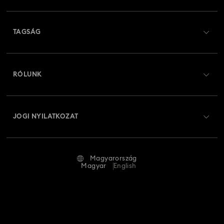
Ügyfélszolgálat áttekintés
TAGSÁG
Rendelési állapot
Regisztráció
Ajándékkártya egyenleg
RÓLUNK
Swarovski Club
Szállítás
A Swarovski bemutatása
Swarovski Crystal Society (SCS)
Visszaküldés és csere
JOGI NYILATKOZAT
Állás és karrier
Javítás állapota
Általános feltételek
Alumni Community
Magyarország
Kapcsolat
Általános feltételek
Magyar
English
Szakembereknek
Mérettáblázat
Adatvédelmi szabályzat
Oldaltérkép
Üzletkereső
Impresszum
Swarovski Created Diamonds