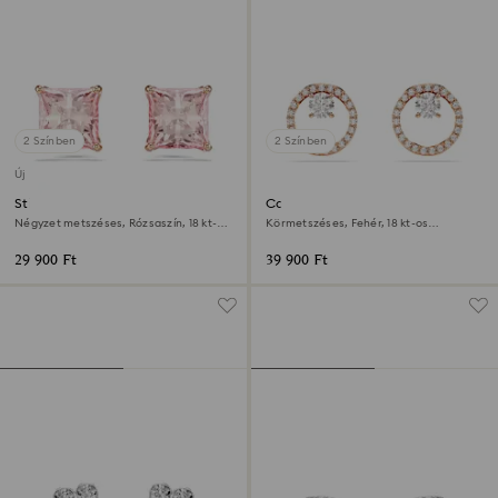
2 Színben
2 Színben
Új
Stilla bedugós fülbevaló
Constella bedugós fülbevaló
Négyzet metszéses, Rózsaszín, 18 kt-os
Körmetszéses, Fehér, 18 kt-os
rózsaarany bevonat
rózsaarany bevonat
29 900 Ft
39 900 Ft