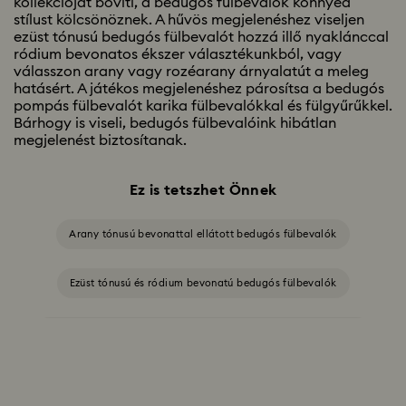
kollekcióját bővíti, a bedugós fülbevalók könnyed
stílust kölcsönöznek. A hűvös megjelenéshez viseljen
ezüst tónusú bedugós fülbevalót hozzá illő nyaklánccal
ródium bevonatos ékszer választékunkból, vagy
válasszon arany vagy rozéarany árnyalatút a meleg
hatásért. A játékos megjelenéshez párosítsa a bedugós
pompás fülbevalót karika fülbevalókkal és fülgyűrűkkel.
Bárhogy is viseli, bedugós fülbevalóink hibátlan
megjelenést biztosítanak.
Ez is tetszhet Önnek
Arany tónusú bevonattal ellátott bedugós fülbevalók
Ezüst tónusú és ródium bevonatú bedugós fülbevalók
Rózsaarany árnyalatú bevonattal ellátott bedugós fülbevalók