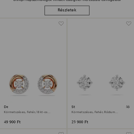
Részletek
Dextera bedugós fülbevaló
Stilla Attract bedugós fülbevaló
Körmetszéses, Fehér, 18 kt-os
Körmetszéses, Fehér, Ródium
rózsaarany bevonat
bevonattal
49 900 Ft
23 900 Ft