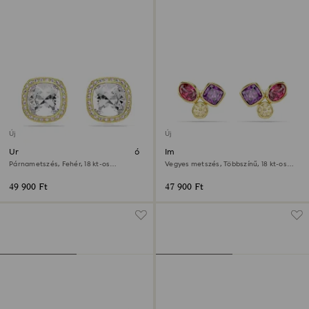
Új
Új
Una Angelic bedugós fülbevaló
Imber bedugós fülbevaló
Párnametszés, Fehér, 18 kt-os
Vegyes metszés, Többszínű, 18 kt-os
aranybevonat
aranybevonat
49 900 Ft
47 900 Ft