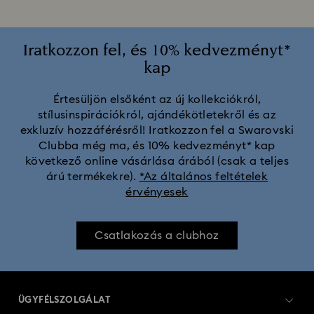
Iratkozzon fel, és 10% kedvezményt*
kap
Értesüljön elsőként az új kollekciókról,
stílusinspirációkról, ajándékötletekről és az
exkluzív hozzáférésről! Iratkozzon fel a Swarovski
Clubba még ma, és 10% kedvezményt* kap
következő online vásárlása árából (csak a teljes
árú termékekre).
*Az általános feltételek
érvényesek
Csatlakozás a clubhoz
ÜGYFÉLSZOLGÁLAT