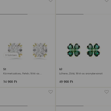
3 Színben
Stilla bedugós fülbevaló
Idyllia bedugós fülbevaló
Körmetszéses, Fehér, 18 kt-os
Lóhere, Zöld, 18 kt-os aranybevonat
aranybevonat
34 900 Ft
49 900 Ft