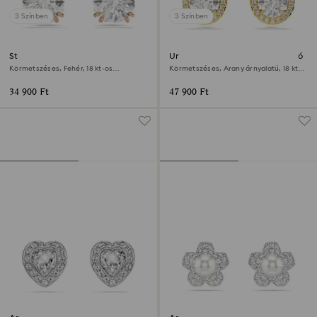
3 Színben
3 Színben
Stilla bedugós fülbevaló
Una Angelic bedugós fülbevaló
Körmetszéses, Fehér, 18 kt-os
Körmetszéses, Arany árnyalatú, 18 kt-
rózsaarany bevonat
os aranybevonat
34 900 Ft
47 900 Ft