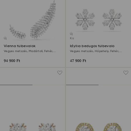
Új
Új
Kizárólag online elérhető
Vienna fülbevalók
Idyllia bedugós fülbevaló
Vegyes metszés, Madártoll, Fehér,
Vegyes metszés, Hópehely, Fehér,
Ródium bevonattal
Ródium bevonattal
94 900 Ft
47 900 Ft