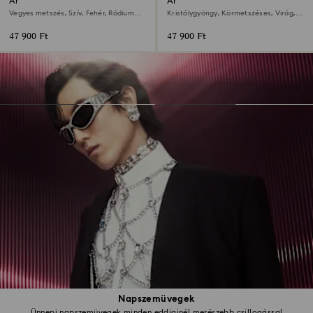
Ariana Grande x Swarovski
Ariana Grande x Swarovski
bedugós fülbevaló
bedugós fülbevaló
Vegyes metszés, Szív, Fehér, Ródium
Kristálygyöngy, Körmetszéses, Virág,
bevonattal
Fehér, Ródium bevonattal
47 900 Ft
47 900 Ft
Napszemüvegek
Ünnepi napszemüvegek minden eddiginél merészebb csillogással