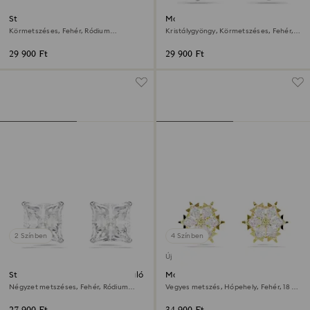
Stilla bedugós fülbevaló
Matrix bedugós fülbevaló
Körmetszéses, Fehér, Ródium
Kristálygyöngy, Körmetszéses, Fehér,
bevonattal
Ródium bevonattal
29 900 Ft
29 900 Ft
2 Színben
4 Színben
Új
Stilla Attract bedugós fülbevaló
Magic bedugós fülbevaló
Négyzet metszéses, Fehér, Ródium
Vegyes metszés, Hópehely, Fehér, 18 kt-
bevonattal
os aranybevonat