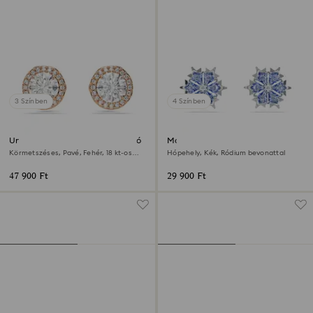
3 Színben
4 Színben
Una Angelic bedugós fülbevaló
Magic bedugós fülbevaló
Körmetszéses, Pavé, Fehér, 18 kt-os
Hópehely, Kék, Ródium bevonattal
rózsaarany bevonat
47 900 Ft
29 900 Ft