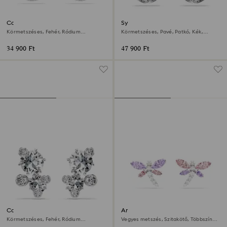
Constella bedugós fülbevaló
Symbolica bedugós fülbevaló
Körmetszéses, Fehér, Ródium
Körmetszéses, Pavé, Patkó, Kék,
bevonattal
Ródium bevonattal
34 900 Ft
47 900 Ft
Constella bedugós fülbevaló
Ariana Grande x Swarovski
bedugós fülbevaló
Körmetszéses, Fehér, Ródium
Vegyes metszés, Szitakötő, Többszínű,
bevonattal
Ródium bevonattal