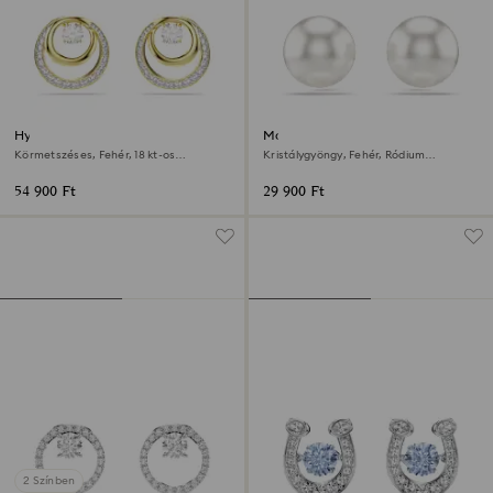
Hyperbola bedugós fülbevaló
Matrix bedugós fülbevaló
Körmetszéses, Fehér, 18 kt-os
Kristálygyöngy, Fehér, Ródium
aranybevonat
bevonattal
54 900 Ft
29 900 Ft
2 Színben