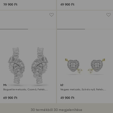
39 900 Ft
49 900 Ft
Matrix fülbevalók
Idyllia bedugós fülbevaló
Baguette metszés, Csomó, Fehér,
Vegyes metszés, Szív és nyíl, Fehér,
Ródium bevonattal
Kevertfém-felület
69 900 Ft
49 900 Ft
30 termékből 30 megjelenítése