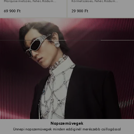
Marquise metszés, Fehér, Ródium
Körmetszéses, Fehér, Ródium
bevonattal
bevonattal
69 900 Ft
29 900 Ft
Napszemüvegek
Ünnepi napszemüvegek minden eddiginél merészebb csillogással