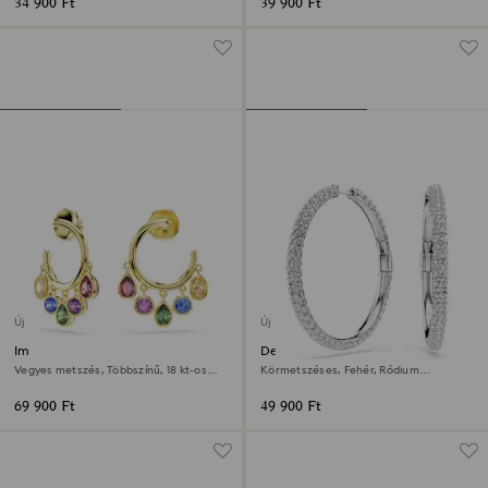
34 900 Ft
39 900 Ft
Új
Új
Imber karika fülbevaló
Dextera karika fülbevaló
Vegyes metszés, Többszínű, 18 kt-os
Körmetszéses, Fehér, Ródium
aranybevonat
bevonattal
69 900 Ft
49 900 Ft