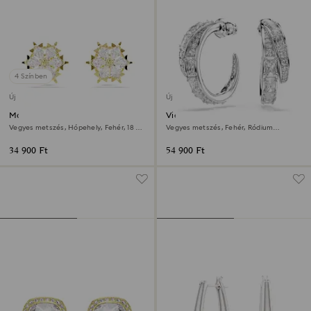
4 Színben
Új
Új
Magic bedugós fülbevaló
Vienna karika fülbevaló
Vegyes metszés, Hópehely, Fehér, 18 kt-
Vegyes metszés, Fehér, Ródium
os aranybevonat
bevonattal
34 900 Ft
54 900 Ft