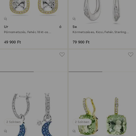
Új
Új
Una Angelic bedugós fülbevaló
Swarovski Classica karika
fülbevaló
Párnametszés, Fehér, 18 kt-os
Körmetszéses, Kicsi, Fehér, Sterling
aranybevonat
ezüst
49 900 Ft
79 900 Ft
2 Színben
2 Színben
Új
Új