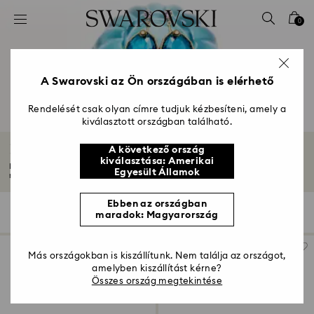
Hozzáférési-kulcs lista
0
0 - Fejléc
1 – Fő tartalom
2 - Lábléc
A Swarovski az Ön országában is elérhető
3 – Szűrés
Rendelését csak olyan címre tudjuk kézbesíteni, amely a
kiválasztott országban található.
4 - keresési találat
Kristály fülbevalók
A következő ország
kiválasztása: Amerikai
Merész, figyelemfelkeltő és végtelenül sokoldalú kristály fülbevalóink
Egyesült Államok
minden...
Mutasson többet
Ebben az országban
197 Találat
szűrő
Rendezési szempont
maradok: Magyarország
szűrő
Rendezési
szempont
Más országokban is kiszállítunk. Nem találja az országot,
amelyben kiszállítást kérne?
Összes ország megtekintése