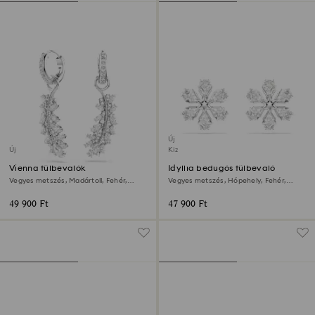
Új
Új
Kizárólag online elérhető
Vienna fülbevalók
Idyllia bedugós fülbevaló
Vegyes metszés, Madártoll, Fehér,
Vegyes metszés, Hópehely, Fehér,
Ródium bevonattal
Ródium bevonattal
49 900 Ft
47 900 Ft