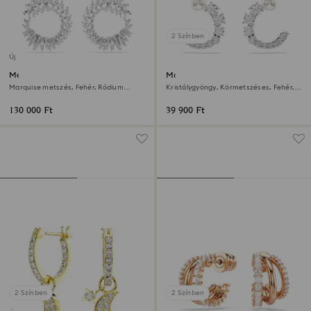
2 Színben
Új
Mesmera karika fülbevaló
Matrix karika fülbevaló
Marquise metszés, Fehér, Ródium
Kristálygyöngy, Körmetszéses, Fehér,
bevonattal
Ródium bevonattal
130 000 Ft
39 900 Ft
2 Színben
2 Színben