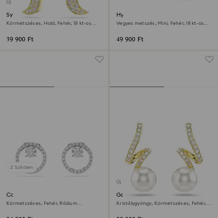
Új
Symbolica csepp alakú
Hyperbola karika fülbevaló
fülbevaló
Körmetszéses, Hold, Fehér, 18 kt-os
Vegyes metszés, Mini, Fehér, 18 kt-os
aranybevonat
rózsaarany bevonat
39 900 Ft
49 900 Ft
2 Színben
Új
Constella bedugós fülbevaló
Gabriella fülbevalók
Körmetszéses, Fehér, Ródium
Kristálygyöngy, Körmetszéses, Fehér,
bevonattal
18 kt-os aranybevonat