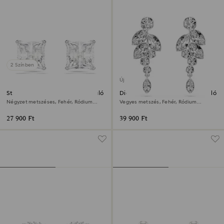
2 Színben
Új
Stilla Attract bedugós fülbevaló
Diapason csepp alakú fülbevaló
Négyzet metszéses, Fehér, Ródium
Vegyes metszés, Fehér, Ródium
bevonattal
bevonattal
27 900 Ft
39 900 Ft