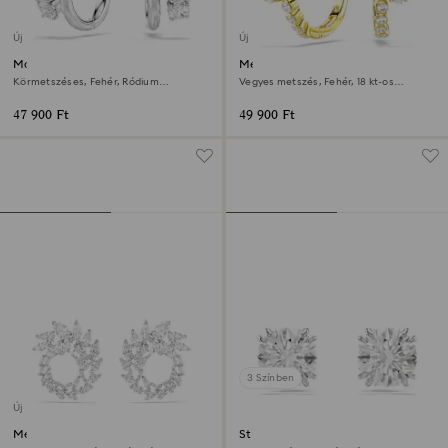
Új
Új
Matrix karika fülbevaló
Mesmera karika fülbevaló
Körmetszéses, Fehér, Ródium
Vegyes metszés, Fehér, 18 kt-os
bevonattal
aranybevonat
47 900 Ft
49 900 Ft
3 Színben
Új
Mesmera karika fülbevaló
Stilla bedugós fülbevaló