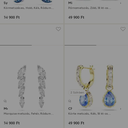
Symbolica csepp alakú
Millenia csepp alakú fülbevaló
fülbevaló
Körmetszéses, Hold, Kék, Ródium
Párnametszés, Zöld, 18 kt-os
bevonattal
aranybevonat
34 900 Ft
49 900 Ft
2 Színben
Új
Új
Mesmera fülbevalók
Chroma csepp alakú fülbevaló
Marquise metszés, Fehér, Ródium
Körte metszés, Kék, 18 kt-os
bevonattal
aranybevonat
34 900 Ft
49 900 Ft