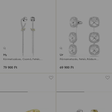
Új
Új
Hyperbola csepp alakú
Una Angelic fülbevalók
fülbevaló
Körmetszéses, Csomó, Fehér,
Párnametszés, Fehér, Ródium
Kevertfém-felület
bevonattal
79 900 Ft
69 900 Ft