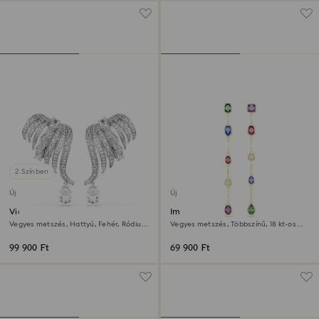
2 Színben
Új
Új
Vienna klipszes fülbevaló
Imber csepp alakú fülbevaló
Vegyes metszés, Hattyú, Fehér, Ródium
Vegyes metszés, Többszínű, 18 kt-os
bevonattal
aranybevonat
99 900 Ft
69 900 Ft