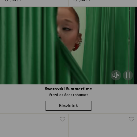
59 900 Ft
29 900 Ft
Swarovski Summertime
Érezd az édes rohamot
Részletek