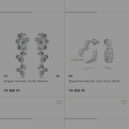
3 Színben
Constella csepp alakú fülbevaló
Matrix karika fülbevaló
Vegyes metszés, Fehér, Ródium
Baguette metszés, Szív, Kicsi, Fehér,
bevonattal
Ródium bevonattal
79 900 Ft
59 900 Ft