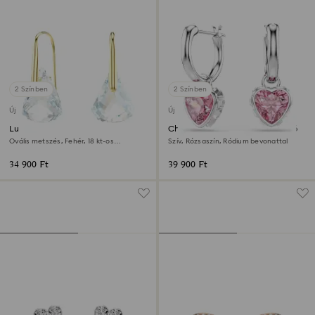
2 Színben
2 Színben
Új
Új
Lunar csepp alakú fülbevaló
Chroma csepp alakú fülbevaló
Ovális metszés, Fehér, 18 kt-os
Szív, Rózsaszín, Ródium bevonattal
aranybevonat
34 900 Ft
39 900 Ft