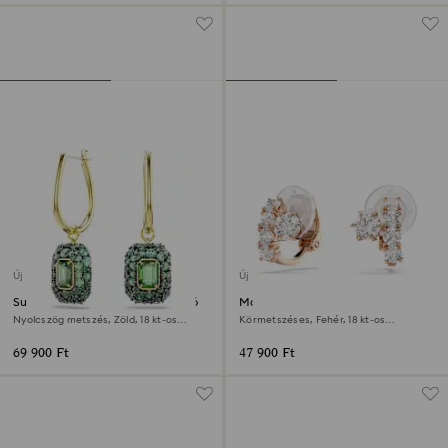
Új
Új
Sublima csepp alakú fülbevaló
Matrix klipszes fülbevaló
Nyolcszög metszés, Zöld, 18 kt-os
Körmetszéses, Fehér, 18 kt-os
aranybevonat
rózsaarany bevonat
69 900 Ft
47 900 Ft