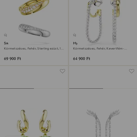
Új
Új
Swarovski Classica fülgyűrű
Hyperbola fülbevalók
Körmetszéses, Fehér, Sterling ezüst, 18
Körmetszéses, Fehér, Kevertfém-
kt-os aranybevonat
felület
69 900 Ft
64 900 Ft