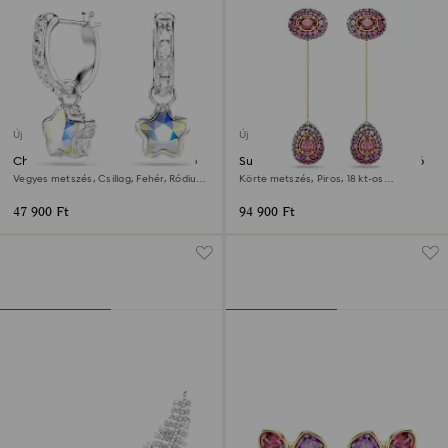
Új
Új
Chroma csepp alakú fülbevaló
Sublima csepp alakú fülbevaló
Vegyes metszés, Csillag, Fehér, Ródium
Körte metszés, Piros, 18 kt-os
bevonattal
aranybevonat
47 900 Ft
94 900 Ft