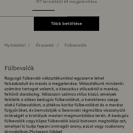
197 termékből 64 megjelenítése
Több betöltése
Nyitóoldal
Ékszerek
Fülbevalók
Fülbevalók
Ragyogó fülbevaló választékunkkal egyszerre lehet
felszabadult és mesés a megjelenése. Választékunk mindenki
számára tartogat valamit, a klasszikus stílusoktól a merész,
feltűnő darabokig. Válasszon számos stílus közül, amelyek
felölelik a sikkes bedugós fülbevalókat, a karakteres csepp
alakú fülbevalókat, a játékos karika fülbevalókat és a merész
fülgyűrűket, és bemutatják a Swarovski régmúltba visszanyúló
örökségét a kristályok mesteri megmunkálása terén. A bedugós
fülbevalók vagy klipsz fülbevalók közül biztosan megtalálja azt,
amellyel ki tudja fejezni önmagát arany, ezüst vagy rozéarany
árnyalatban.
Mutasson többet