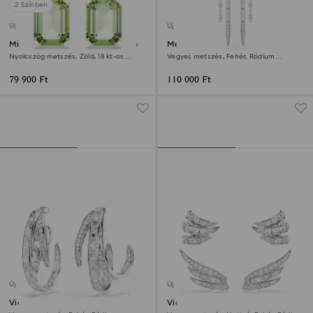
2 Színben
Új
Új
Millenia csepp alakú fülbevaló
Mesmera fülbevalók
Nyolcszög metszés, Zöld, 18 kt-os
Vegyes metszés, Fehér, Ródium
aranybevonat
bevonattal
79 900 Ft
110 000 Ft
Új
Új
Vienna klipszes fülbevaló
Vienna fülgyűrű