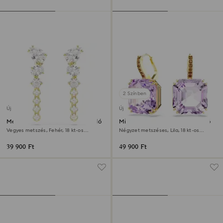
2 Színben
Új
Új
Mesmera csepp alakú fülbevaló
Millenia csepp alakú fülbevaló
Vegyes metszés, Fehér, 18 kt-os
Négyzet metszéses, Lila, 18 kt-os
aranybevonat
aranybevonat
39 900 Ft
49 900 Ft