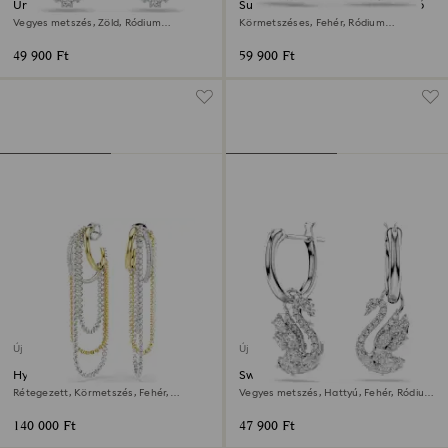
Una Angelic csepp alakú
Sublima csepp alakú fülbevaló
fülbevaló
Vegyes metszés, Zöld, Ródium
Körmetszéses, Fehér, Ródium
bevonattal
bevonattal
49 900 Ft
59 900 Ft
Új
Új
Hyperbola fülbevalók
Swan csepp alakú fülbevaló
Rétegezett, Körmetszés, Fehér,
Vegyes metszés, Hattyú, Fehér, Ródium
Kevertfém-felület
bevonattal
140 000 Ft
47 900 Ft