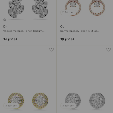
2 Színben
Új
Diapason bedugós fülbevaló
Constella bedugós fülbevaló
Vegyes metszés, Fehér, Ródium
Körmetszéses, Fehér, 18 kt-os
bevonattal
rózsaarany bevonat
34 900 Ft
39 900 Ft
3 Színben
3 Színben