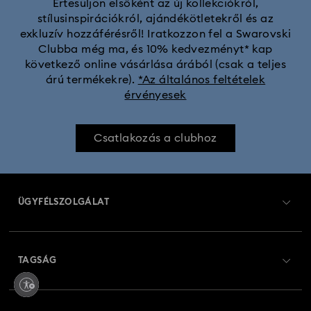
Értesüljön elsőként az új kollekciókról,
stílusinspirációkról, ajándékötletekről és az
exkluzív hozzáférésről! Iratkozzon fel a Swarovski
Clubba még ma, és 10% kedvezményt* kap
következő online vásárlása árából (csak a teljes
árú termékekre).
*Az általános feltételek
érvényesek
Csatlakozás a clubhoz
ÜGYFÉLSZOLGÁLAT
Ügyfélszolgálat áttekintés
TAGSÁG
Rendelési állapot
Regisztráció
Ajándékkártya egyenleg