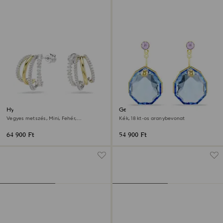
Hyperbola karika fülbevaló
Gema fülönfüggő
Vegyes metszés, Mini, Fehér,
Kék, 18 kt-os aranybevonat
Kevertfém-felület
64 900 Ft
54 900 Ft