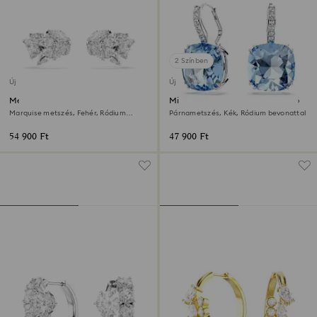
2 Színben
Új
Új
Mesmera fülgyűrű
Millenia csepp alakú fülbevaló
Marquise metszés, Fehér, Ródium
Párnametszés, Kék, Ródium bevonattal
bevonattal
54 900 Ft
47 900 Ft