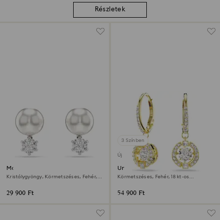
Részletek
3 Színben
Új
Matrix bedugós fülbevaló
Una Angelic csepp alakú
fülbevaló
Kristálygyöngy, Körmetszéses, Fehér,
Körmetszéses, Fehér, 18 kt-os
Ródium bevonattal
aranybevonat
29 900 Ft
54 900 Ft