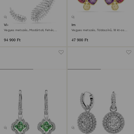
Új
Új
Vienna fülbevalók
Imber bedugós fülbevaló
Vegyes metszés, Madártoll, Fehér,
Vegyes metszés, Többszínű, 18 kt-os
Ródium bevonattal
aranybevonat
94 900 Ft
47 900 Ft
Új
Új