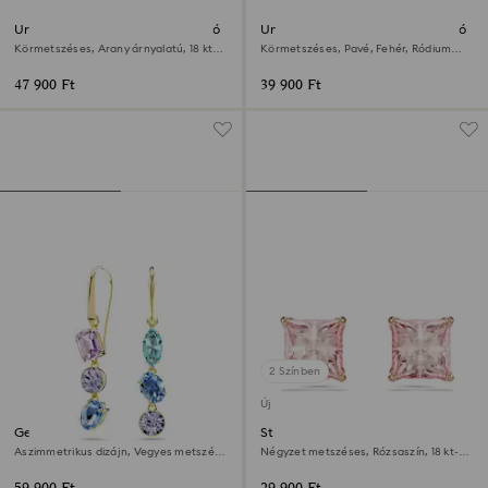
Una Angelic bedugós fülbevaló
Una Angelic bedugós fülbevaló
Körmetszéses, Arany árnyalatú, 18 kt-
Körmetszéses, Pavé, Fehér, Ródium
os aranybevonat
bevonattal
47 900 Ft
39 900 Ft
2 Színben
Új
Gema csepp alakú fülbevaló
Stilla bedugós fülbevaló
Aszimmetrikus dizájn, Vegyes metszés,
Négyzet metszéses, Rózsaszín, 18 kt-os
Többszínű, 18 kt-os aranybevonat
rózsaarany bevonat