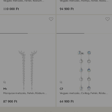
Vegyes metszés, Fehér, Ródium
Vegyes metszés, Hattyú, Fehér, Ródium
bevonattal
bevonattal
110 000 Ft
94 900 Ft
Új
Új
Mesmera fülbevalók
Chroma fülbevalók
Marquise metszés, Fehér, Ródium
Vegyes metszés, Csillag, Fehér, Ródium
bevonattal
bevonattal
87 900 Ft
64 900 Ft