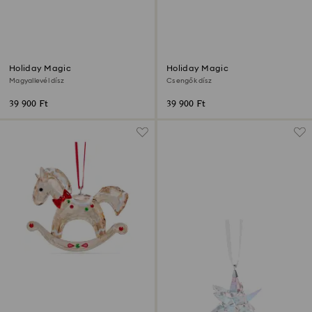
Holiday Magic
Holiday Magic
Magyallevél dísz
Csengők dísz
39 900 Ft
39 900 Ft