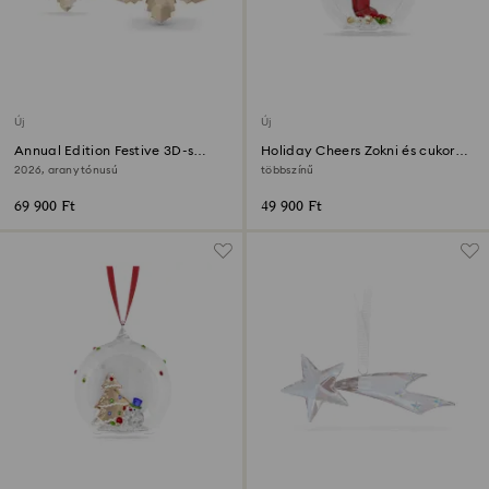
Új
Új
Annual Edition Festive 3D-s
Holiday Cheers Zokni és cukorka
díszszett
gömbdísz
2026, arany tónusú
többszínű
69 900 Ft
49 900 Ft