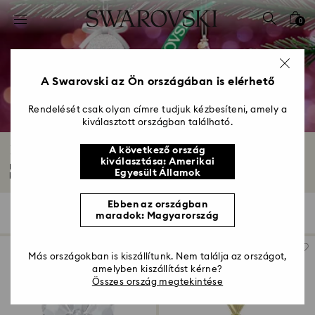
Hozzáférési-kulcs lista
0
0 - Fejléc
1 – Fő tartalom
2 - Lábléc
A Swarovski az Ön országában is elérhető
3 – Szűrés
Rendelését csak olyan címre tudjuk kézbesíteni, amely a
kiválasztott országban található.
4 - keresési találat
Függődíszek és dekorációk kristályból
A következő ország
kiválasztása: Amerikai
Bemutatjuk ünnepi kristály függődísz választékunkat. Fedezze fel a
Egyesült Államok
különféle...
Mutasson többet
Ebben az országban
53 Találat
szűrő
Rendezési szempont
maradok: Magyarország
szűrő
Rendezési
szempont
Más országokban is kiszállítunk. Nem találja az országot,
amelyben kiszállítást kérne?
Összes ország megtekintése