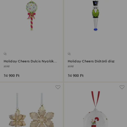
Új
Új
Holiday Cheers Dulcis Nyalóka
Holiday Cheers Diótörő dísz
dísz
zöld
zöld
34 900 Ft
34 900 Ft