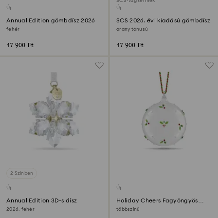
SCS-tag termék
Új
Új
Annual Edition gömbdísz 2026
SCS 2026. évi kiadású gömbdísz
fehér
arany tónusú
47 900 Ft
47 900 Ft
2 Színben
Új
Új
Annual Edition 3D-s dísz
Holiday Cheers Fagyöngyös
gömbdísz
2026, fehér
többszínű