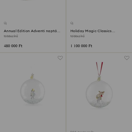
Új
Új
Annual Edition Adventi naptár
Holiday Magic Classics
2026
Karácsonyfadísz szett
többszínű
többszínű
480 000 Ft
1 100 000 Ft