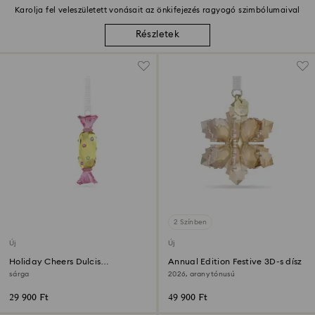
Karolja fel veleszületett vonásait az önkifejezés ragyogó szimbólumaival
Részletek
2 Színben
Új
Új
Holiday Cheers Dulcis
Annual Edition Festive 3D-s dísz
Cukorkadísz
sárga
2026, arany tónusú
29 900 Ft
49 900 Ft