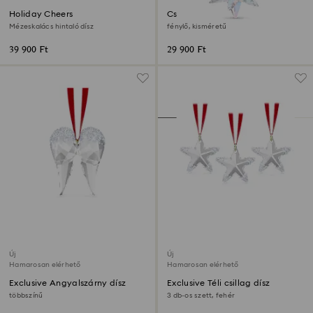
Holiday Cheers
Csillagdísz
Mézeskalács hintaló dísz
fénylő, kisméretű
39 900 Ft
29 900 Ft
Új
Új
Hamarosan elérhető
Hamarosan elérhető
Exclusive Angyalszárny dísz
Exclusive Téli csillag dísz
többszínű
3 db-os szett, fehér