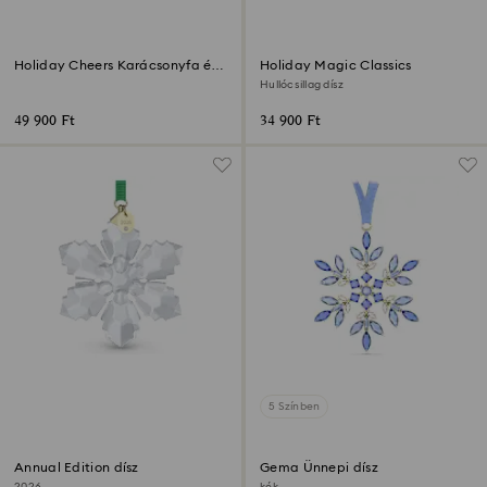
Holiday Cheers Karácsonyfa és
Holiday Magic Classics
hóember gömbdísz
Hullócsillag dísz
49 900 Ft
34 900 Ft
5 Színben
Annual Edition dísz
Gema Ünnepi dísz
2026
kék