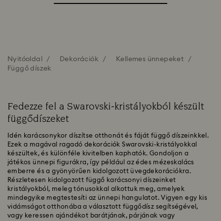
Nyitóoldal
Dekorációk
Kellemes ünnepeket
Függő díszek
Fedezze fel a Swarovski-kristályokból készült
függődíszeket
Idén karácsonykor díszítse otthonát és fáját függő díszeinkkel.
Ezek a magával ragadó dekorációk Swarovski-kristályokkal
készültek, és különféle kivitelben kaphatók. Gondoljon a
játékos ünnepi figurákra, így például az édes mézeskalács
emberre és a gyönyörűen kidolgozott üvegdekorációkra.
Részletesen kidolgozott függő karácsonyi díszeinket
kristályokból, meleg tónusokkal alkottuk meg, amelyek
mindegyike megtestesíti az ünnepi hangulatot. Vigyen egy kis
vidámságot otthonába a választott függődísz segítségével,
vagy keressen ajándékot barátjának, párjának vagy