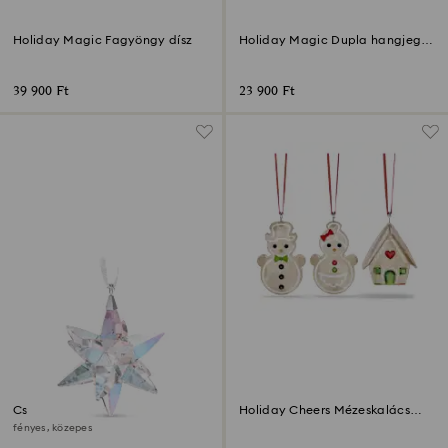
Holiday Magic Fagyöngy dísz
Holiday Magic Dupla hangjegy
dísz
39 900 Ft
23 900 Ft
Csillagdísz
Holiday Cheers Mézeskalács
díszszett
fényes, közepes