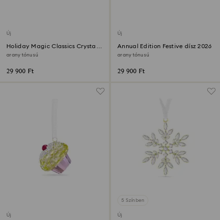
Új
Új
Holiday Magic Classics Crystal
Annual Edition Festive dísz 2026
Mesh Gömbdísz
arany tónusú
arany tónusú
29 900 Ft
29 900 Ft
5 Színben
Új
Új