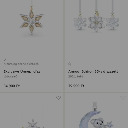
Új
Kizárólag online elérhető
Új
Exclusive Ünnepi dísz
Annual Edition 3D-s díszszett
többszínű
2026, fehér
34 900 Ft
79 900 Ft