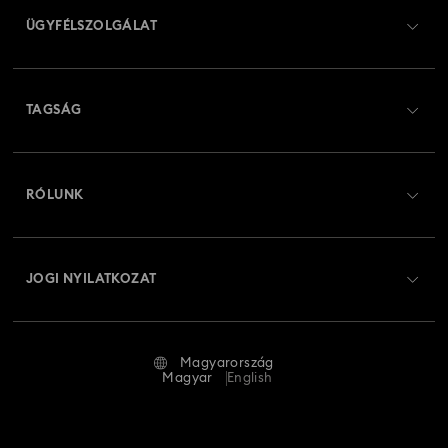
ÜGYFÉLSZOLGÁLAT
Ügyfélszolgálat áttekintés
TAGSÁG
Rendelési állapot
Regisztráció
Ajándékkártya egyenleg
RÓLUNK
Swarovski Club
Szállítás
A Swarovski bemutatása
Swarovski Crystal Society (SCS)
Visszaküldés és csere
JOGI NYILATKOZAT
Állás és karrier
Javítás állapota
Általános feltételek
Alumni Community
Magyarország
Kapcsolat
Általános feltételek
Magyar
English
Szakembereknek
Mérettáblázat
Adatvédelmi szabályzat
Oldaltérkép