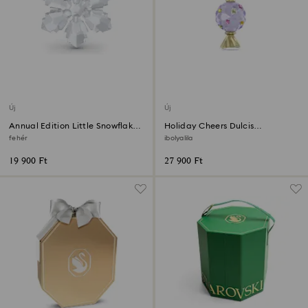
Új
Új
Annual Edition Little Snowflake
Holiday Cheers Dulcis
dísz 2026
Cukorkadísz
fehér
ibolyalila
19 900 Ft
27 900 Ft