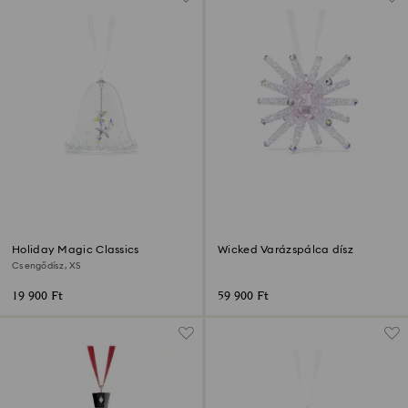
Holiday Magic Classics
Wicked Varázspálca dísz
Csengődísz, XS
19 900 Ft
59 900 Ft