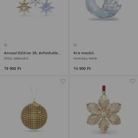
Új
Új
Annual Edition 35. évfordulós
Kris mackó
díszszett
2026, többszínű
Hold dísz, fehér
79 900 Ft
54 900 Ft