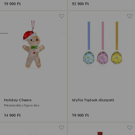
39 900 Ft
92 900 Ft
Holiday Cheers
Idyllia Tojások díszszett
Mézeskalács figura dísz
34 900 Ft
59 900 Ft