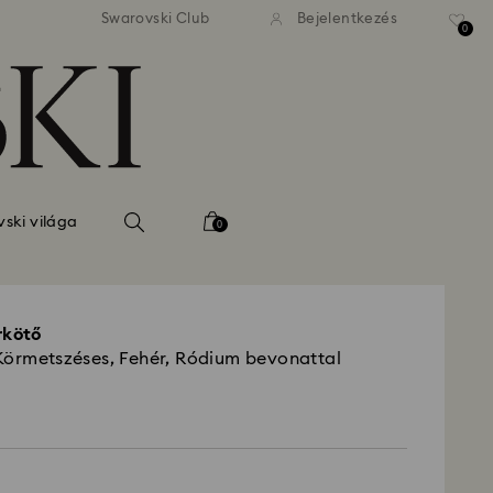
 standard kiszállítás 39 960 Ft
Ingyenes standard kiszállítás
Swarovski Club
Bejelentkezés
felett
felett
0
ski világa
0
rkötő
Körmetszéses, Fehér, Ródium bevonattal