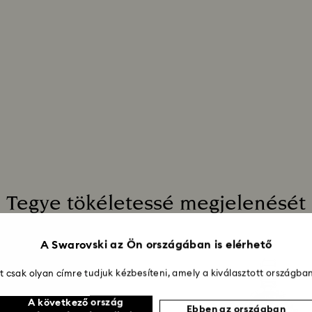
A feladás dátumátó
4 hetet is igénybe
Tegye tökéletessé megjelenését
A Swarovski az Ön országában is elérhető
 csak olyan címre tudjuk kézbesíteni, amely a kiválasztott országban
A következő ország
Ebben az országban