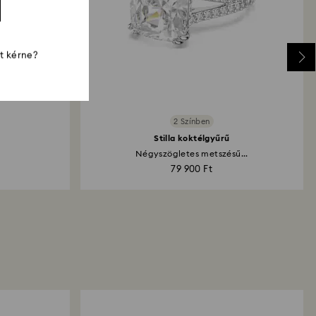
st kérne?
2 Színben
Stilla koktélgyűrű
.
Négyszögletes metszésű...
79 900 Ft