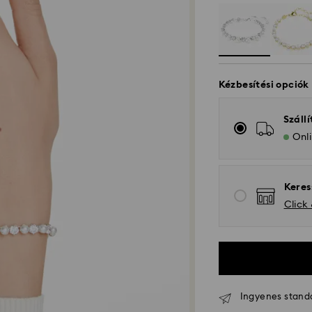
Kézbesítési opciók
Szállí
Onli
Keres
Click
Ingyenes standar