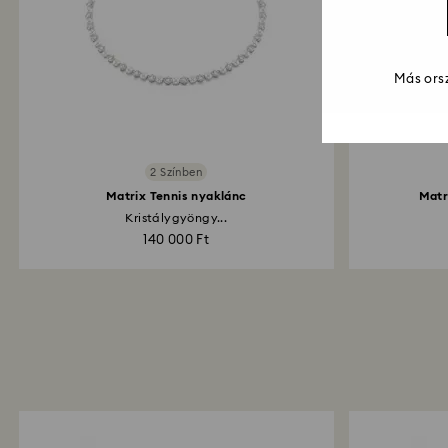
Más orsz
2 Színben
Matrix Tennis nyaklánc
Matr
Kristálygyöngy...
140 000 Ft