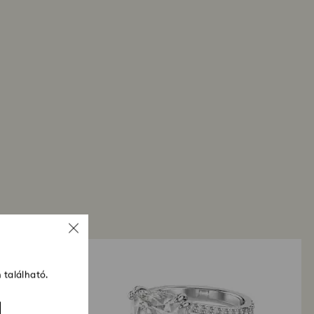
l számítva a teljes visszatérítési folyamat akár 3-
 vehet.
 található.