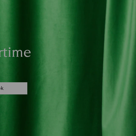
rtime
ek