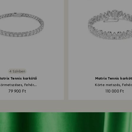
4 Színben
atrix Tennis karkötő
Matrix Tennis karkö
örmetszéses, Fehér...
Körte metszés, Fehér.
79 900 Ft
110 000 Ft