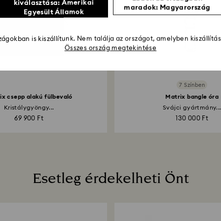
kiválasztása: Amerikai
maradok: Magyarország
Egyesült Államok
ágokban is kiszállítunk. Nem találja az országot, amelyben kiszállítá
Összes ország megtekintése
7 Színben
ix csepp alakú fülbevaló
Matrix bangle óra
Kristálygyöngy...
Svájci gyártmány..
69 900 Ft
130 000 Ft
Esetleg érdekelheti Önt