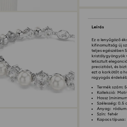
Hagyományos száll
Leírás
Ez a lenyűgöző éks
A hétfőtől péntek
kifinomultság új s
dolgozzuk fel majd 
teljes egészében 
Hagyományos kiszál
kristálygyöngyök 
után
letisztult eleganc
Hagyományos kiszá
precizitást, és biz
Ingyenes kiszállít
ezt a karkötőt a h
ragyogás érdekéb
Expressz kiszállítá
Termék szám: 
Kollekció: Matr
A hétfőtől péntek
Hossz (minimum 
aznap feldolgozzuk
Szélesség: 0.5
Expressz szállítási
Anyag: ródium 
Expressz szállítás
Szín: fehér
Kapocs típusa: