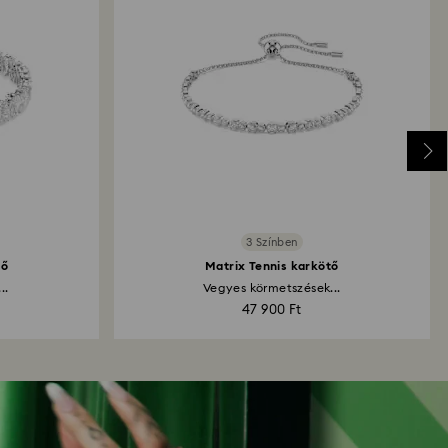
3 Színben
tő
Matrix Tennis karkötő
..
Vegyes körmetszések...
47 900 Ft