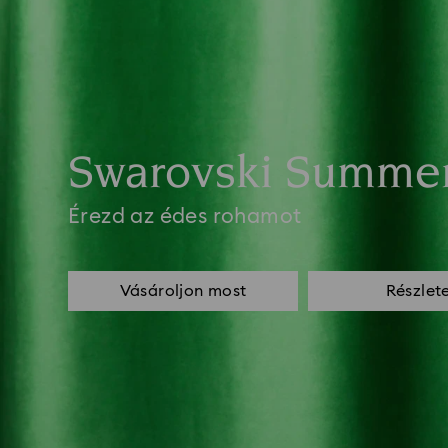
Swarovski Summe
Érezd az édes rohamot
Vásároljon most
Részlet