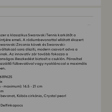
ítás - GLS
zer a klasszikus Swarovski Tennis karkötőt a
ig 10:00 óráig leadott megrendeléseket még aznap
zintjére emeli. A ródiumbevonattal ellátott ékszert
szállítjuk ki.
Swarovski Zirconia kövek és Swarovski-
lítási: 3 munkanap a feldolgozás és a szállítás
váltakozó sora díszíti, modern csavart adva a
iának. Az innovatív zár tovább fokozza a
llítási költség: HUF 2'000
tonságos illeszkedést biztosít a csuklón. Párosítsd
ás a rendelések felett: HUF 39 960
ozzáillő fülbevalóval vagy nyaklánccal a maximális
en.
si -
FedEx
5689625
ix
ig, CET 14:30 óráig leadott megrendeléseket még
- maximum): 16.5 - 21 cm
 és kiszállítjuk.
 cm
 idő: 1 munkanap a feldolgozás és a szállítás után
bevonat, Köbös cirkónia, Crystal pearl
i költség: HUF 7'200
 Delfinkapocs