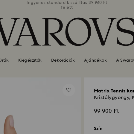
39 960 Ft
Ingyenes standard kiszállítás 39 960 Ft
Ingyenes
felett
Órák
Kiegészítők
Dekorációk
Ajándékok
A Swarov
Matrix Tennis ka
Kristálygyöngy, 
99 900 Ft
Szín