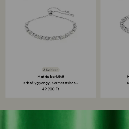
2 Színben
Matrix karkötő
M
Kristálygyöngy, Körmetszéses...
K
49 900 Ft