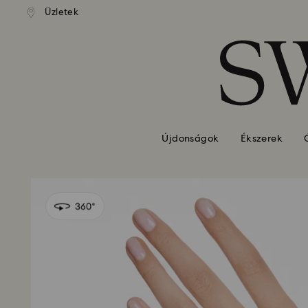
standard kiszállítás 39 960 Ft
Ingyenes standard kiszállítás 
Üzletek
Hozzáférési-kulcs lista
felett
felett
0 - Fejléc
1 – Fő tartalom
2 - Lábléc
Újdonságok
Ékszerek