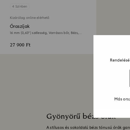
4 Színben
Kizárólag online elérhető
Óraszíjak
16 mm (0,63") szélesség, Varrásos bőr, Bézs,
Rózsaarany árnyalatú felület
27 900 Ft
Rendelését
Más orsz
Gyönyörű bézs órák
A stílusos és sokoldalú bézs tónusú órák g