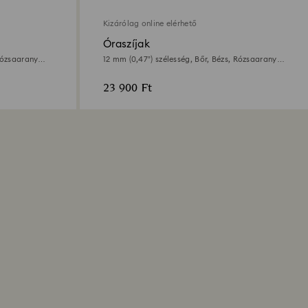
Kizárólag online elérhető
Óraszíjak
Rózsaarany
12 mm (0,47”) szélesség, Bőr, Bézs, Rózsaarany
árnyalatú felület
23 900 Ft