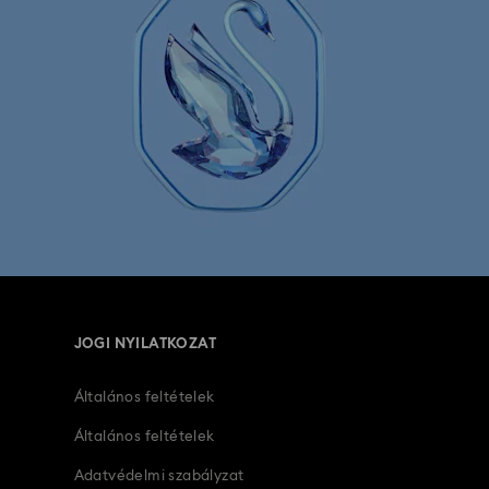
 vagy ezüst árnyalatú bevonattal készül, és
ió
Matrix Pearl Bangle órakollekció
ekció
Sublima karperec óra kollekció
 karórák
Bőr szíjas órák
tónusú karórák
Fémszíjas karórák
JOGI NYILATKOZAT
Ékszer- és karkötőórák
Általános feltételek
Általános feltételek
Adatvédelmi szabályzat