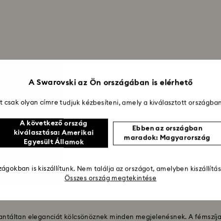
A Swarovski az Ön országában is elérhető
 csak olyan címre tudjuk kézbesíteni, amely a kiválasztott országban
5 termékből 5 megjelenítése
A következő ország
Ebben az országban
kiválasztása: Amerikai
maradok: Magyarország
Egyesült Államok
ágokban is kiszállítunk. Nem találja az országot, amelyben kiszállítá
Összes ország megtekintése
arantáltan eleganciát kölcsönöznek minden megjelenésnek. A fémszíja