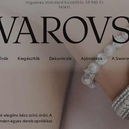
39 960 Ft
Ingyenes standard kiszállítás 39 960 Ft
Ingyenes
felett
Órák
Kiegészítők
Dekorációk
Ajándékok
A Swarov
é elegáns bézs színű óráit. A
inden egyes darab aprólékos