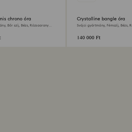
nis chrono óra
Crystalline bangle óra
ány, Bőr szíj, Bézs, Rózsaarany
Svájci gyártmány, Fémszíj, Bézs, 
let
árnyalatú felület
t
140 000 Ft