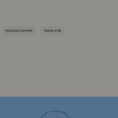
Rózsaszín karórák
Szürke órák
kban viselve, akár hozzáillő
atok, a minimalista, sugármintás számlapok és
ció
Crystalline bangle órakollekció
tű tokkal, a polírozott fémcsatokkal és a