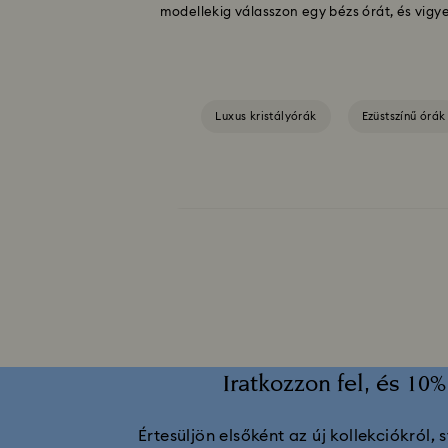
modellekig válasszon egy bézs órát, és vigy
Luxus kristályórák
Ezüstszínű órák
A Swarovski Matrix Tennis kollekciójának jellegz
kristályalkotásokkal párosítva.
A modern geometria és a Swarovski-kristályok 
a kifinomult kristály indexjelzők merész, mégis 
Attract órakollekció
Cosmopolitan
Iratkozzon fel, és 1
Értesüljön elsőként az új kollekciókról, 
Ezek a merész, építészeti jellegű és összetévesz