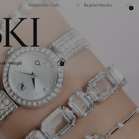
 standard kiszállítás 39 960 Ft
Ingyenes standard kiszállítás
Swarovski Club
Bejelentkezés
felett
felett
0
ski világa
0