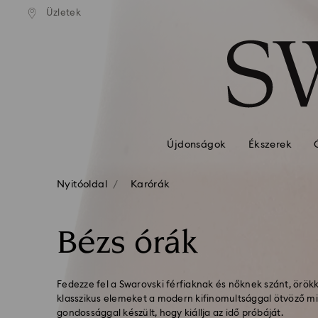
standard kiszállítás 39 960 Ft
Ingyenes standard kiszállítás 
Üzletek
Hozzáférési-kulcs lista
felett
felett
0 - Fejléc
1 – Fő tartalom
2 - Lábléc
3 – Szűrés
4 - keresési találat
Újdonságok
Ékszerek
Nyitóoldal
Karórák
Bézs órák
Fedezze fel a Swarovski férfiaknak és nőknek szánt, örökk
klasszikus elemeket a modern kifinomultsággal ötvöző m
gondossággal készült, hogy kiállja az idő próbáját.