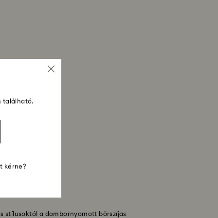
 található.
st kérne?
s stílusoktól a dombornyomott bőrszíjas