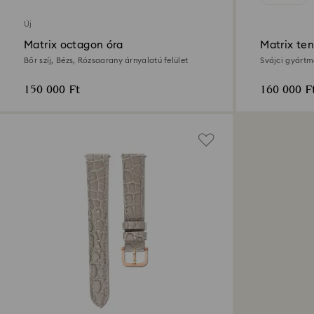
Új
Matrix octagon óra
Matrix ten
Bőr szíj, Bézs, Rózsaarany árnyalatú felület
Svájci gyártm
árnyalatú felü
150 000 Ft
160 000 F