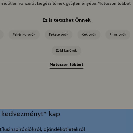
en időtlen vonzerőt kiegészítőinek gyűjteményébe.
Mutasson többet
Ez is tetszhet Önnek
Fehér karórák
Fekete órák
Kék órák
Piros órák
Zöld karórák
Mutasson többet
etes dizájnja által ihletett karórák úgy készültek, hogy kitűnjenek – akár önmagu
ragyogása találkozik a Matrix Octagon órakollekcióban. A polírozott fém bevon
elegáns esztétikát teremtenek.
 kollekció
Crystal Rock Oval kollekció
Crystalline Aura órakollek
0% kedvezményt* kap
Dextera Bangle kollekció
stílusinspirációkról, ajándékötletekről
thetetlenül Swarovski, svájci gyártmányú órák a precizitást a feltűnő, nyolcszögle