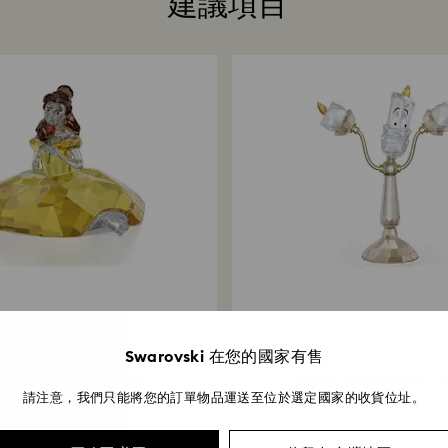
建議項目
Swarovski 在您的國家有售
uty And The Beast Belle
Beauty And The Beast L
請注意，我們只能將您的訂單物品運送至位於選定國家的收貨位址。
27,000 $
7,300 $