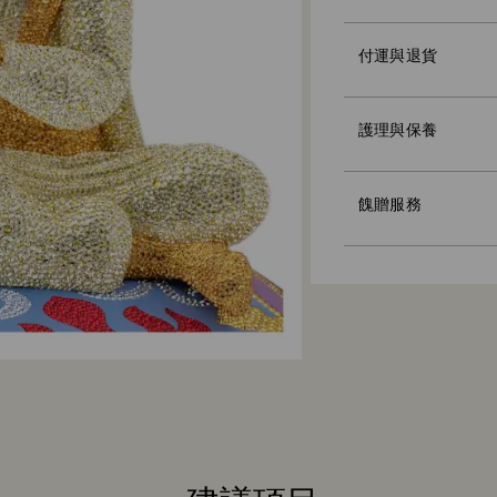
付運與退貨
護理與保養
使用高級品牌提袋
個性化的禮物信息
請注意：
餽贈服務
選擇一個禮品選項
個性化的留言，每
永續性材料：
我們在選擇禮品包