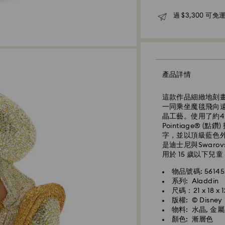
過 $3,300 可免運
產品詳情
標準快遞 - SF Expre
這款作品細緻地刻
一同乘坐魔毯飛向遠方
晶工藝。使用了約42,
Pointiage®
字，並以頂級藍色外
是迪士尼與Swar
用於 15 歲以下兒童
物品號碼: 56145
系列: Aladdin
尺碼：21 x 18 x 
版權: © Disney
物料: 水晶, 金屬
顏色: 漸層色