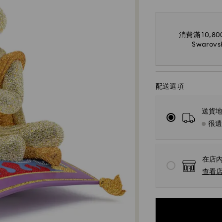
消費滿 10,
Swaro
配送選項
送貨
很
在店
查看