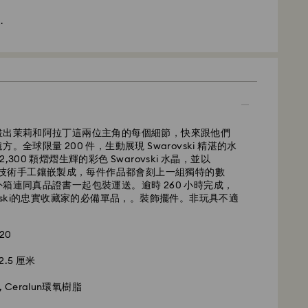
.
ss
畫出茉莉和阿拉丁這兩位主角的每個細節，快來跟他們
。全球限量 200 件，生動展現 Swarovski 精湛的水
300 顆熠熠生輝的彩色 Swarovski 水晶，並以
 (點鑽) 技術手工鑲嵌製成，每件作品都會刻上一組獨特的數
箱連同真品證書一起包裝運送。逾時 260 小時完成，
ovski的忠實收藏家的必備單品，。裝飾擺件。非玩具不適
20
12.5 厘米
, Ceralun環氧樹脂