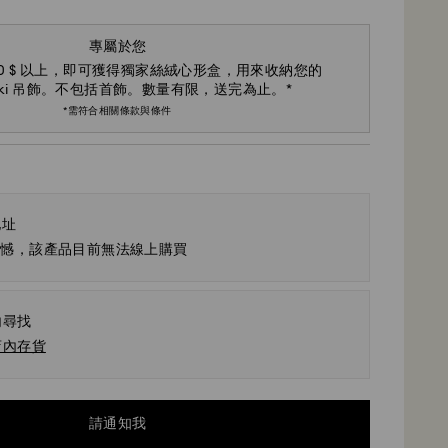
專屬於您
800 $ 以上，即可獲得獨家絲絨心形盒，用來收納您的
vski 吊飾。不包括首飾。數量有限，送完為止。*
*需符合相關條款與條件
地址
遺憾，該產品目前無法線上購買
內尋找
店內存貨
請通知我