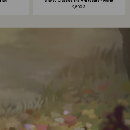
rian
Disney Classics The Aristocats - Marie
9,500 $