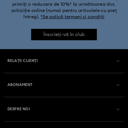
primiți o reducere de 10%* la următoarea dvs.
achiziție online (numai pentru articolele cu preț
întreg).
*Se aplică termeni și condiții
Înscrieți-vă în club
RELAȚII CLIENȚI
Prezentare serviciul relații cu clienții
ABONAMENT
Starea comenzii
Înregistrare
Soldul cardului cadou
DESPRE NOI
Club Swarovski
Livrare
Despre Swarovski
Swarovski Crystal Society (SCS)