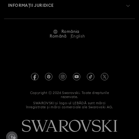
Retur și schimb
INFORMAȚII JURIDICE
Angajări și carieră
Stare reparație
Condiții de utilizare
Alumni Community
România
Contactați-ne
Termeni și condiții
Română
English
Pentru profesioniști
Ghid de mărimi
Politica de confidențialitate
Harta site-ului
Instrument de găsire a magazinelor
Imprimare
Swarovski Created Diamonds
Informații REACH
Kristallwelten
Copyright ⓒ 2026 Swarovski. Toate drepturile
Declarație de accesibilitate
rezervate.
Code of Conduct & Policies
SWAROVSKI și logo-ul LEBĂDĂ sunt mărci
înregistrate și mărci comerciale ale Swarovski AG.
Declarație de consimțământ privind prelucrarea datelor cu
caracter personal
Retrageți-vă din contract aici