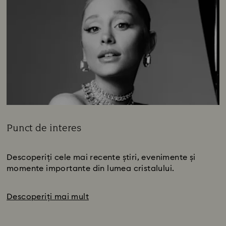
Punct de interes
Title:
Descoperiți cele mai recente știri, evenimente și
momente importante din lumea cristalului.
Descoperiți mai mult