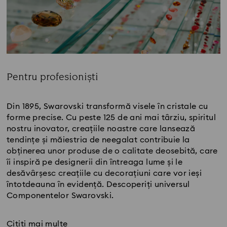
Pentru profesioniști
Title:
Din 1895, Swarovski transformă visele în cristale cu
forme precise. Cu peste 125 de ani mai târziu, spiritul
nostru inovator, creațiile noastre care lansează
tendințe și măiestria de neegalat contribuie la
obținerea unor produse de o calitate deosebită, care
îi inspiră pe designerii din întreaga lume și le
desăvârșesc creațiile cu decorațiuni care vor ieși
întotdeauna în evidență. Descoperiți universul
Componentelor Swarovski.
Citiți mai multe