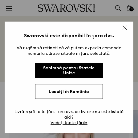
Accesskeys list
0
0 - Antet
1 - Conținut principal
În culisele Swarovski
2 - Subsol
Swarovski este disponibil în țara dvs.
Title:
Vă rugăm să rețineți că vă putem expedia comanda
Explorați tradiția Swarovski în domeniile
numai la adrese situate în țara selectată.
artizanatului, inovației și creativității.
Schimbă pentru Statele
Unite
Locuiți în România
Produse evidențiate
Livrăm și în alte țări. Țara dvs. de livrare nu este listată
aici?
Vedeți toate țările