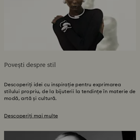
Povești despre stil
Title:
Subtitlu:
Descoperiți idei cu inspirație pentru exprimarea
stilului propriu, de la bijuterii la tendințe în materie de
modă, artă și cultură.
Descoperiți mai multe