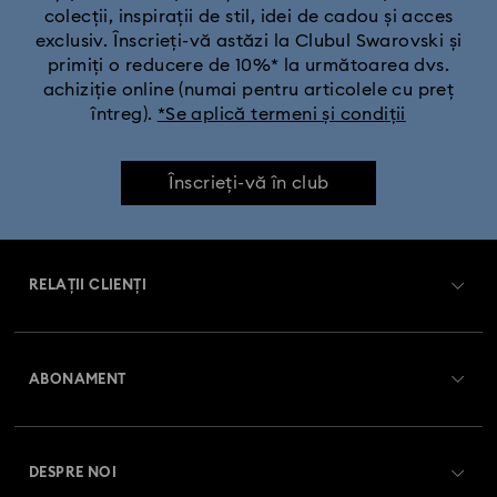
colecții, inspirații de stil, idei de cadou și acces
exclusiv. Înscrieți-vă astăzi la Clubul Swarovski și
primiți o reducere de 10%* la următoarea dvs.
achiziție online (numai pentru articolele cu preț
întreg).
*Se aplică termeni și condiții
Înscrieți-vă în club
RELAȚII CLIENȚI
Prezentare serviciul relații cu clienții
ABONAMENT
Starea comenzii
Înregistrare
Soldul cardului cadou
DESPRE NOI
Club Swarovski