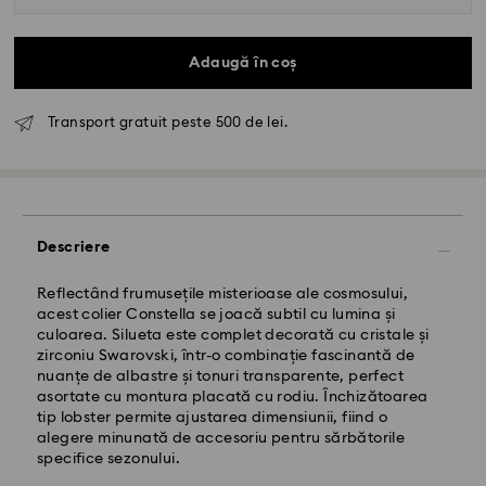
Adaugă în coș
Transport gratuit peste 500 de lei.
Livrare standard - GLS
Comenzile plasate de luni până vineri până la ora
Descriere
10:00 CET vor fi procesate și expediate în aceeași zi
lucrătoare.
Termen de livrare standard: 4 zile lucrătoare după
Reflectând frumusețile misterioase ale cosmosului,
procesare și expediere
acest colier Constella se joacă subtil cu lumina și
Costul de expediere standard: RON 30
culoarea. Silueta este complet decorată cu cristale și
Livrare standard gratuită peste: RON 500
zirconiu Swarovski, într-o combinație fascinantă de
nuanțe de albastre și tonuri transparente, perfect
asortate cu montura placată cu rodiu. Închizătoarea
Livrare expres -
FedEx
tip lobster permite ajustarea dimensiunii, fiind o
alegere minunată de accesoriu pentru sărbătorile
specifice sezonului.
Comenzile plasate de luni până vineri până la ora