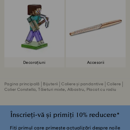
Decorațiuni
Accesorii
Pagina principală
Bijuterii
Coliere și pandantive
Coliere
Colier Constella, Tăieturi mixte, Albastru, Placat cu rodiu
Înscrieți-vă și primiți 10% reducere*
Fiți primul care primește actualizări despre noile