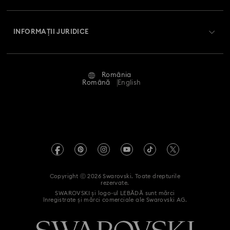
Livrare
Despre Swarovski
Swarovski Crystal Society (SCS)
Retur și schimb
INFORMAȚII JURIDICE
Angajări și carieră
Stare reparație
Condiții de utilizare
Alumni Community
România
Contactați-ne
Termeni și condiții
Română
English
Pentru profesioniști
Ghid de mărimi
Politica de confidențialitate
Harta site-ului
Instrument de găsire a magazinelor
Imprimare
Swarovski Created Diamonds
Informații REACH
Kristallwelten
Copyright ⓒ 2026 Swarovski. Toate drepturile
Declarație de accesibilitate
rezervate.
Code of Conduct & Policies
SWAROVSKI și logo-ul LEBĂDĂ sunt mărci
înregistrate și mărci comerciale ale Swarovski AG.
Declarație de consimțământ privind prelucrarea datelor cu
caracter personal