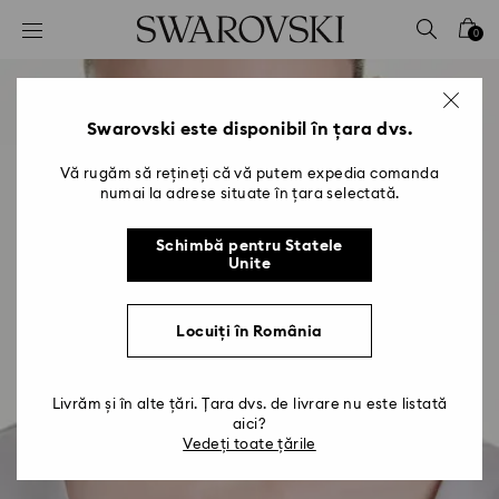
Accesskeys list
0
0 - Antet
1 - Conținut principal
2 - Subsol
Swarovski este disponibil în țara dvs.
Vă rugăm să rețineți că vă putem expedia comanda
numai la adrese situate în țara selectată.
Schimbă pentru Statele
Unite
Locuiți în România
Livrăm și în alte țări. Țara dvs. de livrare nu este listată
aici?
Vedeți toate țările