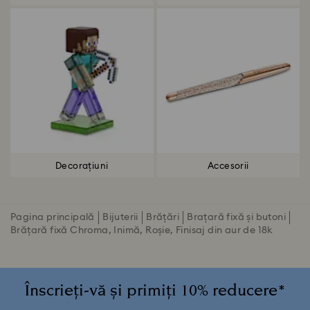
Decorațiuni
Accesorii
Pagina principală
Bijuterii
Brățări
Brațară fixă și butoni
Brățară fixă Chroma, Inimă, Roșie, Finisaj din aur de 18k
Înscrieți-vă și primiți 10% reducere*