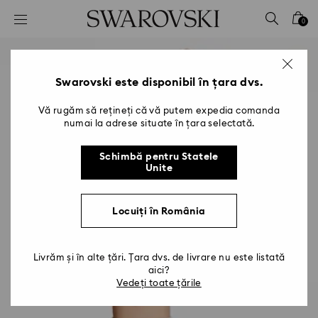
Accesskeys list
0
0 - Antet
1 - Conținut principal
2 - Subsol
Swarovski este disponibil în țara dvs.
Vă rugăm să rețineți că vă putem expedia comanda
numai la adrese situate în țara selectată.
Schimbă pentru Statele
Unite
Locuiți în România
Livrăm și în alte țări. Țara dvs. de livrare nu este listată
aici?
Vedeți toate țările