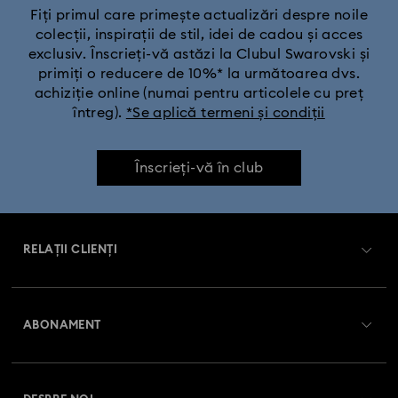
Fiți primul care primește actualizări despre noile
colecții, inspirații de stil, idei de cadou și acces
exclusiv. Înscrieți-vă astăzi la Clubul Swarovski și
primiți o reducere de 10%* la următoarea dvs.
achiziție online (numai pentru articolele cu preț
întreg).
*Se aplică termeni și condiții
Înscrieți-vă în club
RELAȚII CLIENȚI
Prezentare serviciul relații cu clienții
ABONAMENT
Starea comenzii
Înregistrare
Soldul cardului cadou