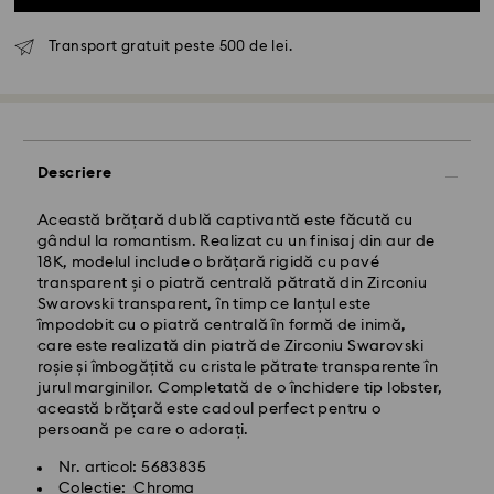
Transport gratuit peste 500 de lei.
Descriere
Livrare standard - GLS
Această brățară dublă captivantă este făcută cu
gândul la romantism. Realizat cu un finisaj din aur de
Comenzile plasate de luni până vineri până la ora
18K, modelul include o brățară rigidă cu pavé
10:00 CET vor fi procesate și expediate în aceeași zi
transparent și o piatră centrală pătrată din Zirconiu
lucrătoare.
Swarovski transparent, în timp ce lanțul este
Termen de livrare standard: 4 zile lucrătoare după
împodobit cu o piatră centrală în formă de inimă,
procesare și expediere
care este realizată din piatră de Zirconiu Swarovski
Costul de expediere standard: RON 30
roșie și îmbogățită cu cristale pătrate transparente în
Livrare standard gratuită peste: RON 500
jurul marginilor. Completată de o închidere tip lobster,
această brățară este cadoul perfect pentru o
persoană pe care o adorați.
Livrare expres -
FedEx
Nr. articol: 5683835
Colecție: Chroma