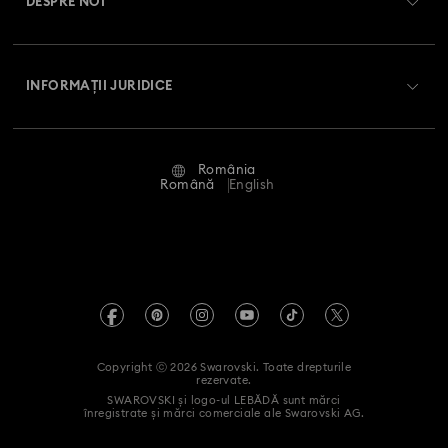
DESPRE NOI
Club Swarovski
Livrare
Despre Swarovski
Swarovski Crystal Society (SCS)
Retur și schimb
INFORMAȚII JURIDICE
Angajări și carieră
Stare reparație
Condiții de utilizare
Alumni Community
România
Contactați-ne
Termeni și condiții
Română
English
Pentru profesioniști
Ghid de mărimi
Politica de confidențialitate
Harta site-ului
Instrument de găsire a magazinelor
Imprimare
Swarovski Created Diamonds
Informații REACH
Kristallwelten
Copyright ⓒ 2026 Swarovski. Toate drepturile
Declarație de accesibilitate
rezervate.
Code of Conduct & Policies
SWAROVSKI și logo-ul LEBĂDĂ sunt mărci
înregistrate și mărci comerciale ale Swarovski AG.
Declarație de consimțământ privind prelucrarea datelor cu
caracter personal